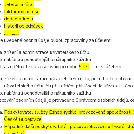
telefonní číslo
fakturační adresu
dodací adresu
historii objednávek
…………..
e uvedené osobní údaje budou zpracovány za účelem:
zřízení a administrace uživatelského účtu
nabídnutí pohodlnějšího nákupního zážitku
hlas udělujete na zpracování po dobu
5 let
a to za účelem:
zřízení a administrace uživatelského účtu, pokud tuto dobu ne
uživatelského účtu, čili při každém přihlášení do uživatelského
nabídnutí pohodlnějšího nákupního zážitku
acování osobních údajů je prováděno Správcem osobních údajů, os
Poskytovatel služby Eshop-rychle, provozované společností G
České Budějovice
Případně další poskytovatelé zpracovatelských softwarů, služ
nevyužívá.