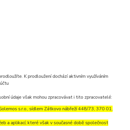
prodloužíte. K prodloužení dochází aktivním využíváním
 účtu
obní údaje však mohou zpracovávat i tito zpracovatelé:
olemos s.r.o., sídlem Zátkovo nábřeží 448/73, 370 01,
eb a aplikací, které však v současné době společnost