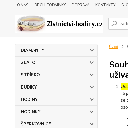
O NÁS
OBCH. PODMÍNKY
DOPRAVA
KONTAKTY
SLO
Úvod
S
DIAMANTY
Souh
ZLATO
uživ
STŘÍBRO
Udě
BUDÍKY
„Sp
HODINY
se 
oso
HODINKY
ŠPERKOVNICE