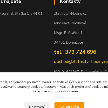
ás najdete
| Kontakty
sgre. B. Staška 1, 344 01
Zlatnictvi-Hodiny.cz
Miroslava Budínová
Msgr. B. Staška 1
34401 Domažlice
tel.: 379 724 696
obchod@zlatnictvi-hodiny.cz
IČO: 0
1621947
, DIČ: neplátce 
Bankovní spojení: 2500452838/
čnost, zpříjemnění používání webu, analytické účely a v případě udělení
y využíváme soubory cookies. Nastavení vlastních preferencí cookies mů
odkazem ve spodní části stránek.
Souhlasím
Nastavení