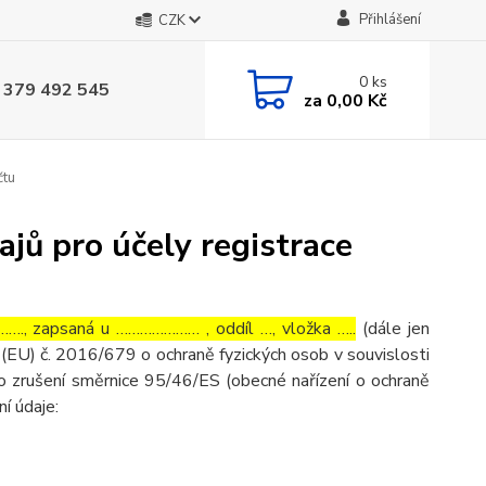
Přihlášení
CZK
0
ks
 379 492 545
za
0,00 Kč
čtu
jů pro účely registrace
…., zapsaná u ………………… , oddíl …, vložka …..
(dále jen
(EU) č. 2016/679 o ochraně fyzických osob v souvislosti
o zrušení směrnice 95/46/ES (obecné nařízení o ochraně
ní údaje: