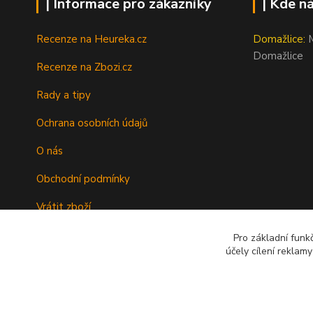
| Informace pro zákazníky
| Kde n
Recenze na Heureka.cz
Domažlice:
M
Domažlice
Recenze na Zbozi.cz
Rady a tipy
Ochrana osobních údajů
O nás
Obchodní podmínky
Vrátit zboží
Doprava
Pro základní funk
účely cílení reklam
Kontakty