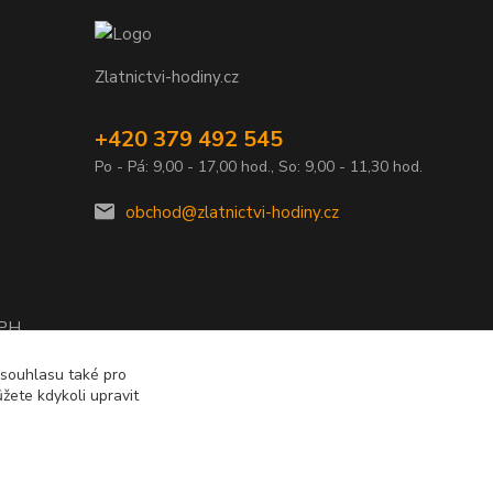
Zlatnictvi-hodiny.cz
+420 379 492 545
Po - Pá: 9,00 - 17,00 hod., So: 9,00 - 11,30 hod.
obchod@zlatnictvi-hodiny.cz
DPH
2010
 souhlasu také pro
žete kdykoli upravit