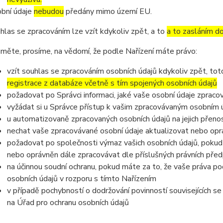
bní údaje
nebudou
předány mimo území EU.
hlas se zpracováním lze vzít kdykoliv zpět, a to
a to zasláním do
měte, prosíme, na vědomí, že podle Nařízení máte právo:
vzít souhlas se zpracováním osobních údajů kdykoliv zpět, to
registrace z databáze včetně s tím spojených osobních údajů
požadovat po Správci informaci, jaké vaše osobní údaje zpraco
vyžádat si u Správce přístup k vašim zpracovávaným osobním ú
u automatizovaně zpracovaných osobních údajů na jejich přeno
nechat vaše zpracovávané osobní údaje aktualizovat nebo opra
požadovat po společnosti výmaz vašich osobních údajů, pokud 
nebo oprávněn dále zpracovávat dle příslušných právních před
na účinnou soudní ochranu, pokud máte za to, že vaše práva po
osobních údajů v rozporu s tímto Nařízením
v případě pochybností o dodržování povinností souvisejících s
na Úřad pro ochranu osobních údajů