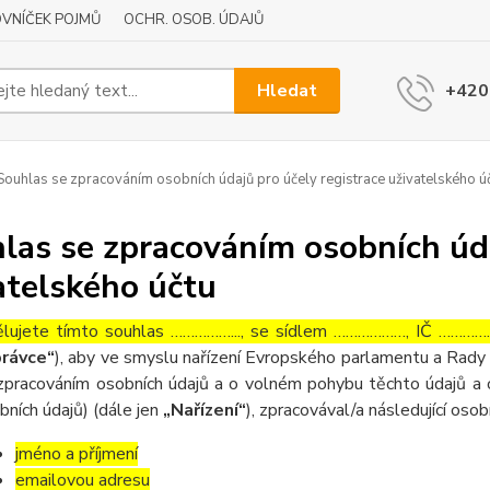
VNÍČEK POJMŮ
OCHR. OSOB. ÚDAJŮ
Hledat
+420
ouhlas se zpracováním osobních údajů pro účely registrace uživatelského ú
las se zpracováním osobních úda
atelského účtu
lujete tímto souhlas ……………..., se sídlem ………………, IČ ……………
rávce“
), aby ve smyslu nařízení Evropského parlamentu a Rady 
zpracováním osobních údajů a o volném pohybu těchto údajů a 
bních údajů) (dále jen
„Nařízení“
), zpracovával/a následující osob
jméno a příjmení
emailovou adresu