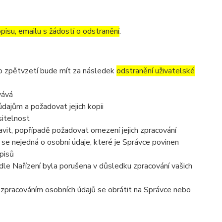
pisu, emailu s žádostí o odstranění
.
to zpětvzetí bude mít za následek
odstranění uživatelské
vává
dajům a požadovat jejich kopii
sitelnost
vit, popřípadě požadovat omezení jejich zpracování
se nejedná o osobní údaje, které je Správce povinen
pisů
dle Nařízení byla porušena v důsledku zpracování vašich
e zpracováním osobních údajů se obrátit na Správce nebo