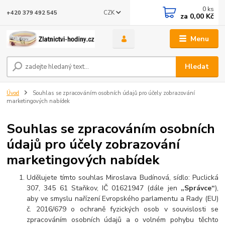
0
ks
CZK
+420 379 492 545
za
0,00 Kč
Menu
Hledat
Úvod
Souhlas se zpracováním osobních údajů pro účely zobrazování
marketingových nabídek
Souhlas se zpracováním osobních
údajů pro účely zobrazování
marketingových nabídek
Udělujete tímto souhlas Miroslava Budínová, sídlo: Puclická
307, 345 61 Staňkov, IČ 0
1621947
(dále jen
„Správce“
),
aby ve smyslu nařízení Evropského parlamentu a Rady (EU)
č. 2016/679 o ochraně fyzických osob v souvislosti se
zpracováním osobních údajů a o volném pohybu těchto