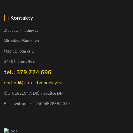
| Kontakty
Zlatnictvi-Hodiny.cz
Miroslava Budínová
Msgr. B. Staška 1
34401 Domažlice
tel.: 379 724 696
obchod@zlatnictvi-hodiny.cz
IČO: 0
1621947
, DIČ: neplátce DPH
Bankovní spojení: 2500452838/2010