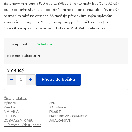
Bateriový mini budík JVD quartz SR951.9 Tento malý budíček JVD vám
bude dobrým sluhou a společníkem nejenom doma, ale díky malým
rozměrům také na cestách. Vyznačuje především svým stylovým
klasickým designem. Mezi jeho výhody patří například osvětlení
číselníku a opakované buzení. kolekce MINI Vel...
celý popis
Dostupnost
Skladem
Nejsme plátci DPH
279 Kč
Přidat do košíku
Číslo produktu:
Výrobce:
JVD
Záruka:
24 měsíců
MATERIÁL:
PLAST
POHON:
BATERIOVÝ - QUARTZ
ZOBRAZENÍ ČASU:
ANALOGOVÉ
Hlídat cenu / dostupnost