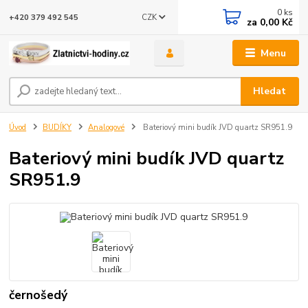
0
ks
CZK
+420 379 492 545
za
0,00 Kč
Menu
Hledat
Úvod
BUDÍKY
Analogové
Bateriový mini budík JVD quartz SR951.9
Bateriový mini budík JVD quartz
SR951.9
černošedý