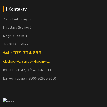
| Kontakty
Zlatnictvi-Hodiny.cz
Miroslava Budínová
Msgr. B. Staška 1
34401 Domažlice
tel.: 379 724 696
obchod@zlatnictvi-hodiny.cz
IČO: 0
1621947
, DIČ: neplátce DPH
Bankovní spojení: 2500452838/2010