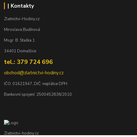
| Kontakty
Zlatnictvi-Hodiny.cz
Miroslava Budínová
Msgr. B. Staška 1
34401 Domažlice
tel.: 379 724 696
obchod@zlatnictvi-hodiny.cz
IČO: 0
1621947
, DIČ: neplátce DPH
Bankovní spojení: 2500452838/2010
Zlatnictvi-hodiny.cz