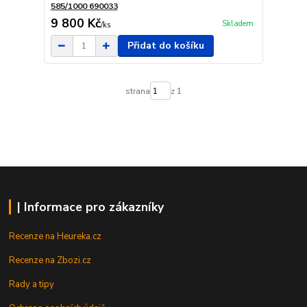
585/1000 690033
9 800 Kč
Skladem
/
ks
Přidat do košíku
strana
z 1
| Informace pro zákazníky
Recenze na Heureka.cz
Recenze na Zbozi.cz
Rady a tipy