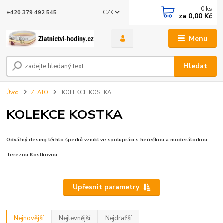
0
ks
CZK
+420 379 492 545
za
0,00 Kč
Menu
Hledat
Úvod
ZLATO
KOLEKCE KOSTKA
KOLEKCE KOSTKA
Odvážný desing těchto šperků vznikl ve spolupráci s herečkou a moderátorkou
Terezou Kostkovou
Upřesnit parametry
Nejnovější
Nejlevnější
Nejdražší