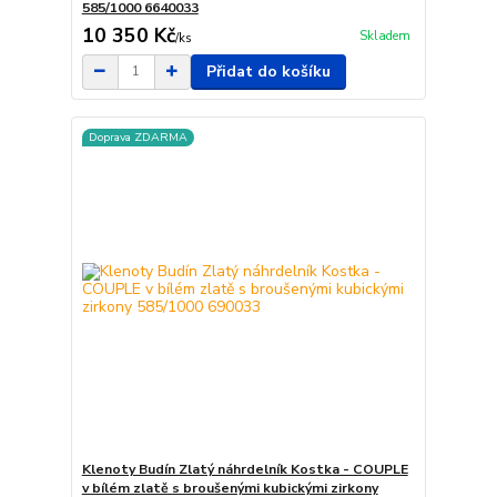
585/1000 6640033
10 350 Kč
Skladem
/
ks
Přidat do košíku
Doprava ZDARMA
Klenoty Budín Zlatý náhrdelník Kostka - COUPLE
v bílém zlatě s broušenými kubickými zirkony