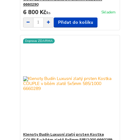
6660290
6 800 Kč
Skladem
/
ks
Přidat do košíku
Doprava ZDARMA
Klenoty Budín Luxusní zlatý prsten Kostka
COUPLE v bílém zlatě 5x5mm 585/1000 6660289