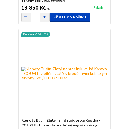
zirkony 585/1000 6640034
13 850 Kč
Skladem
/
ks
Přidat do košíku
Doprava ZDARMA
Klenoty Budín Zlatý náhrdelník velká Kostka -
COUPLE v bílém zlatě s broušenými kubickými