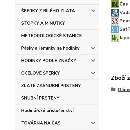
Čas
ŠPERKY Z BÍLÉHO ZLATA
Vod
Pouz
STOPKY A MINUTKY
Safí
METEOROLOGICKÉ STANICE
Japo
Pásky a řemínky na hodinky
HODINKY PODLE ZNAČKY
OCELOVÉ ŠPERKY
Zboží 
ZLATÉ ZÁSNUBNÍ PRSTENY
Dáms
SNUBNÍ PRSTENY
Hodinářské příslušenství
TOVÁRNA NA ČAS