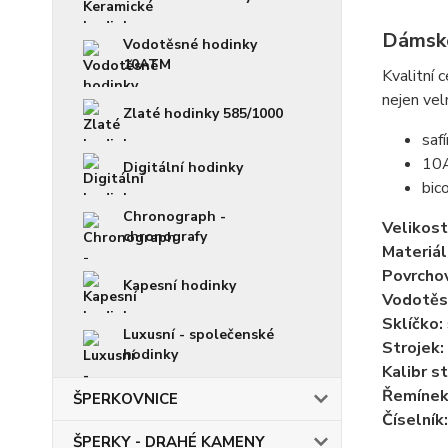
Dámské
Vodotěsné hodinky
10ATM
Kvalitní
nejen vel
Zlaté hodinky 585/1000
saf
10
Digitální hodinky
bic
Chronograph -
Velikost
chronografy
Materiál
Povrchov
Kapesní hodinky
Vodotěs
Sklíčko:
Luxusní - společenské
Strojek:
hodinky
Kalibr st
Řemínek
ŠPERKOVNICE
Číselník:
ŠPERKY - DRAHÉ KAMENY