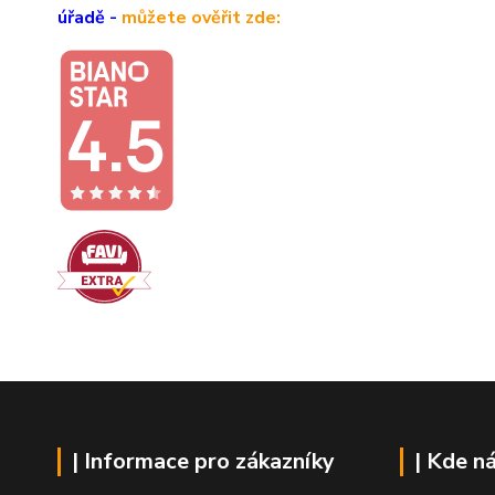
úřadě -
můžete ověřit zde:
| Informace pro zákazníky
| Kde n