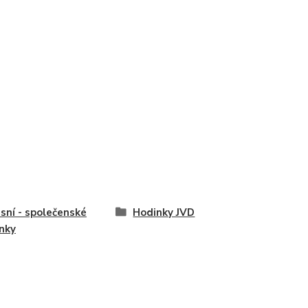
sní - společenské
Hodinky JVD
nky