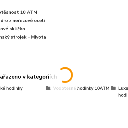
otěsnost 10 ATM
dro z nerezové oceli
rové sklíčko
nský strojek – Miyota
zařazeno v kategoriích
ké hodinky
Vodotěsné hodinky 10ATM
Luxu
hodi