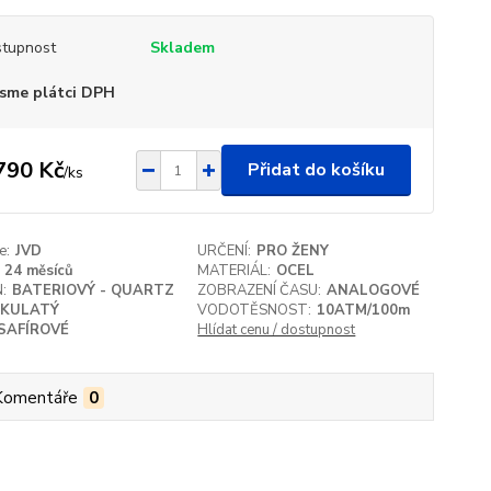
tupnost
Skladem
sme plátci DPH
790 Kč
Přidat do košíku
/
ks
e:
JVD
URČENÍ:
PRO ŽENY
24 měsíců
MATERIÁL:
OCEL
:
BATERIOVÝ - QUARTZ
ZOBRAZENÍ ČASU:
ANALOGOVÉ
KULATÝ
VODOTĚSNOST:
10ATM/100m
SAFÍROVÉ
Hlídat cenu / dostupnost
Komentáře
0