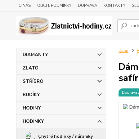
O NÁS
OBCH. PODMÍNKY
DOPRAVA
KONTAKTY
SLO
Úvod
DIAMANTY
Dáms
ZLATO
safí
STŘÍBRO
Doprava
BUDÍKY
HODINY
HODINKY
Chytré hodinky / náramky