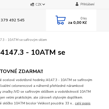
Přihlášení
CZK
0
ks
 379 492 545
za
0,00 Kč
7.3 - 10ATM se safírovým sklem
J4147.3 - 10ATM se
TOVNÉ ZDARMA!!
 ocelové vodotěsné hodinky J4147.3 - 10ATM se safírovým
Kvalitní celonerezové a náherně přehledné náramkové
y značky JVD se safírovým sklíčkem a vodotěstností 10ATM
ejen velmi praktickým, ale zároveň stylovým doplňkem.
é sklíčko 10ATM bicolor Velikost pouzdra: 33 x...
celý popis