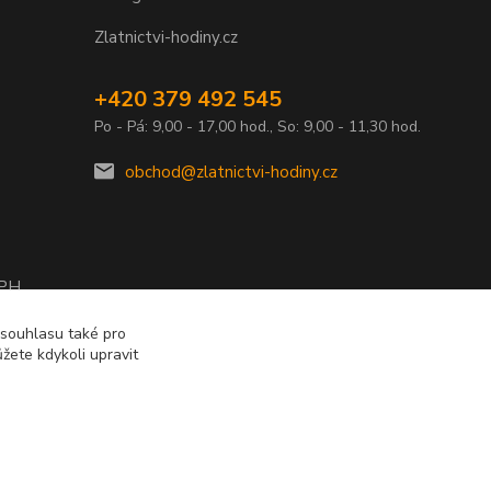
Zlatnictvi-hodiny.cz
+420 379 492 545
Po - Pá: 9,00 - 17,00 hod., So: 9,00 - 11,30 hod.
obchod@zlatnictvi-hodiny.cz
DPH
2010
 souhlasu také pro
žete kdykoli upravit