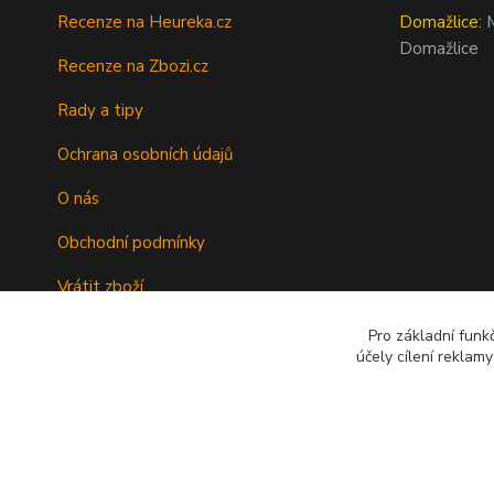
Recenze na Heureka.cz
Domažlice:
M
Domažlice
Recenze na Zbozi.cz
Rady a tipy
Ochrana osobních údajů
O nás
Obchodní podmínky
Vrátit zboží
Doprava
Pro základní funk
účely cílení reklam
Kontakty