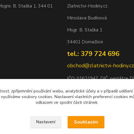
sgre. B. Staška 1, 344 01
Zlatnictvi-Hodiny.cz
Miroslava Budínová
Msgr. B. Staška 1
34401 Domažlice
tel.: 379 724 696
obchod@zlatnictvi-hodiny.cz
IČO: 0
1621947
, DIČ: neplátce 
Bankovní spojení: 2500452838/
čnost, zpříjemnění používání webu, analytické účely a v případě udělení
y využíváme soubory cookies. Nastavení vlastních preferencí cookies mů
odkazem ve spodní části stránek.
Souhlasím
Nastavení