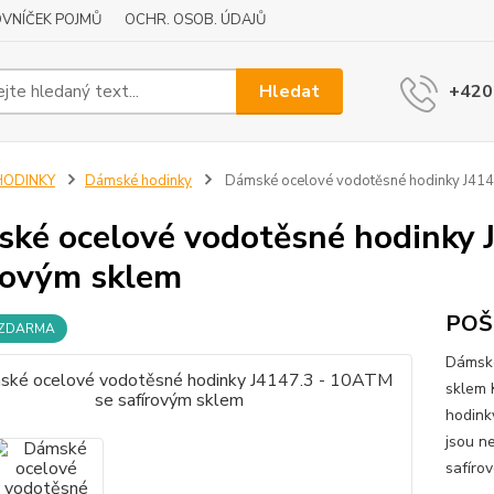
VNÍČEK POJMŮ
OCHR. OSOB. ÚDAJŮ
Hledat
+420
HODINKY
Dámské hodinky
Dámské ocelové vodotěsné hodinky J414
ké ocelové vodotěsné hodinky 
rovým sklem
POŠ
 ZDARMA
Dámské
sklem 
hodink
jsou n
safírov