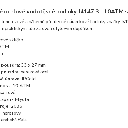
 ocelové vodotěsné hodinky J4147.3 - 10ATM s
 celonerezové a náherně přehledné náramkové hodinky značky JV
mi praktickým, ale zároveň stylovým doplňkem.
írové sklíčko
ATM
olor
 pouzdra:
33 x 27 mm
 pouzdra:
nerezová ocel
á úprava:
IPGold
nost:
10 ATM
safírové
Japan - Miyota
roje:
2035
:
nerezový
arabská čísla