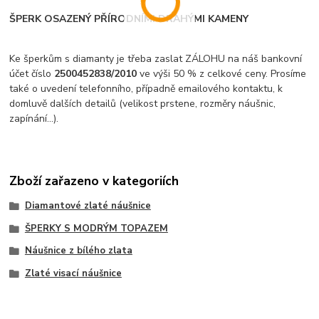
ŠPERK OSAZENÝ PŘÍRODNÍMI DRAHÝMI KAMENY
Ke šperkům s diamanty je třeba zaslat ZÁLOHU na náš bankovní
účet číslo
2500452838/2010
ve výši 50 % z celkové ceny. Prosíme
také o uvedení telefonního, případně emailového kontaktu, k
domluvě dalších detailů (velikost prstene, rozměry náušnic,
zapínání...).
Zboží zařazeno v kategoriích
Diamantové zlaté náušnice
ŠPERKY S MODRÝM TOPAZEM
Náušnice z bílého zlata
Zlaté visací náušnice