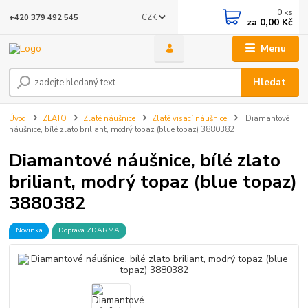
0
ks
CZK
+420 379 492 545
za
0,00 Kč
Menu
Hledat
Úvod
ZLATO
Zlaté náušnice
Zlaté visací náušnice
Diamantové
náušnice, bílé zlato briliant, modrý topaz (blue topaz) 3880382
Diamantové náušnice, bílé zlato
briliant, modrý topaz (blue topaz)
3880382
Novinka
Doprava ZDARMA