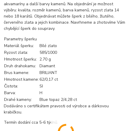
akvamaríny a další barvy kamenů. Na objednání je možnost
výběru: kvalita, rozměr kamenů, barva kamenů, ryzost zlata 14
nebo 18 karátů. Objednávat můžete šperk z bílého, žlutého,
červeného zlata a jejich kombinace. Navrhneme a zhotovíme Vám
chybějící šperk do soupravy.
Parametry šperku
Materiál šperku:
Bílé zlato
Ryzost zlata:
585/1000
Hmotnost šperku:
2.70 g
Druh drahokamu:
Diamant
Brus kamene:
BRILIANT
Hmotnost kamene:
62/0,17 ct
Čistota:
SI
Barva:
H
Drahé kameny:
Blue topaz 2/4,28 ct
Dodáváno s certifikátem pravosti od výrobce a dárkovou
krabičkou.
Termín dodání cca 5-6 týdnů.