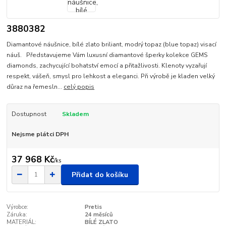
3880382
Diamantové náušnice, bílé zlato briliant, modrý topaz (blue topaz) visací
náuš. Představujeme Vám luxusní diamantové šperky kolekce GEMS
diamonds, zachycující bohatství emocí a přitažlivosti. Klenoty vyzařují
respekt, vášeň, smysl pro lehkost a eleganci. Při výrobě je kladen velký
důraz na řemesln...
celý popis
Dostupnost
Skladem
Nejsme plátci DPH
37 968 Kč
/
ks
Přidat do košíku
Výrobce:
Pretis
Záruka:
24 měsíců
MATERIÁL:
BÍLÉ ZLATO