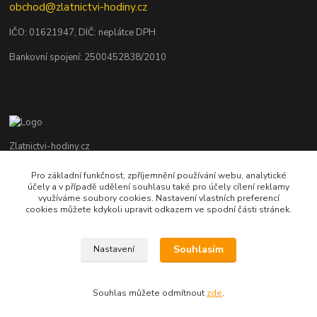
obchod@zlatnictvi-hodiny.cz
IČO: 0
1621947
, DIČ: neplátce DPH
Bankovní spojení: 2500452838/2010
Zlatnictvi-hodiny.cz
Pro základní funkčnost, zpříjemnění používání webu, analytické
+420 379 492 545
účely a v případě udělení souhlasu také pro účely cílení reklamy
Po - Pá: 9,00 - 17,00 hod., So: 9,00 - 11,30 hod.
využíváme soubory cookies. Nastavení vlastních preferencí
cookies můžete kdykoli upravit odkazem ve spodní části stránek.
obchod@zlatnictvi-hodiny.cz
Souhlasím
Nastavení
Souhlas můžete odmítnout
zde
.
Vytvořeno na
Eshop-rychle.cz