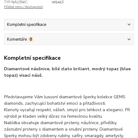
TYP NÁUŠNIC:
VISACÍ
Hlídat cenu / dostupnost
Kompletní specifikace
Komentáře
0
Kompletní specifikace
Diamantové náušnice, bílé zlato briliant, modrý topaz (blue
topaz) visací náuš.
Představujeme Vám luxusní diamantové šperky kolekce GEMS
diamonds, zachycující bohatství emocí a přitažlivosti.
Klenoty vyzařují respekt, vášeň, smysl pro lehkost a eleganci. Při
výrobě je kladen velký důraz na řemeslnou kvalitu.
Nabídka obsahuje diamantové prsteny, náušnice, přívěšky,
zásnubní prsteny s diamantem a snubní prsteny. Diamantové
šperky mohou být zdobeny rubíny, safíry, smaragdy, ametysty,