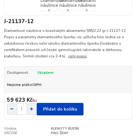
J-21137-12
Diamantové náušnice s brazilskými akvamaríny 585/2,22 gr J-21137-12
Popis a parametry diamantového šperku: viz. příloha foto Jedná se o
zakázkovou českou ruční výrobu diamantového šperku Dodáváno s
certifikátem pravosti od české gemologické laboratoře a dárkovou
krabičkou. Termín dodání cca 3-4 tý...
celý popis
Dostupnost
Skladem
Nejsme plátci DPH
59 623 Kč
/
ks
Přidat do košíku
Výrobce:
KLENOTY BUDÍN
URČENÍ:
PRO ŽENY