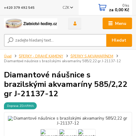
0
ks
CZK
+420 379 492 545
za
0,00 Kč
Menu
Hledat
Úvod
ŠPERKY - DRAHÉ KAMENY
ŠPERKY S AKVAMARÍNEM
Diamantové náušnice s brazilskými akvamaríny 585/2,22 gr J-21137-12
Diamantové náušnice s
brazilskými akvamaríny 585/2,22
gr J-21137-12
Doprava ZDARMA