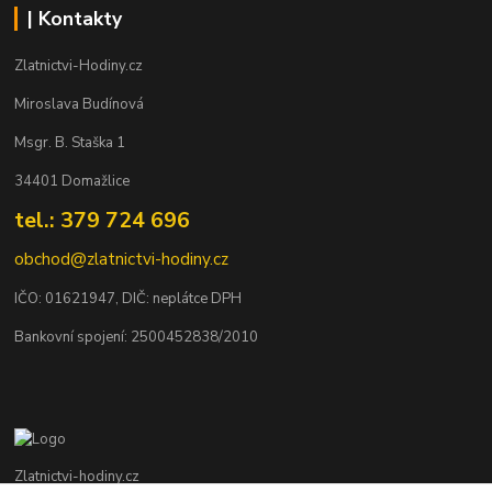
| Kontakty
Zlatnictvi-Hodiny.cz
Miroslava Budínová
Msgr. B. Staška 1
34401 Domažlice
tel.: 379 724 696
obchod@zlatnictvi-hodiny.cz
IČO: 0
1621947
, DIČ: neplátce DPH
Bankovní spojení: 2500452838/2010
Zlatnictvi-hodiny.cz