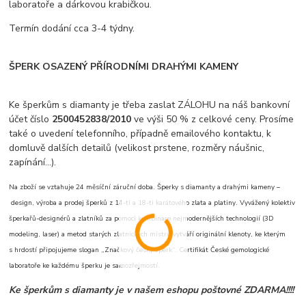
laboratoře a dárkovou krabičkou.
Termín dodání cca 3-4 týdny.
ŠPERK OSAZENÝ PŘÍRODNÍMI DRAHÝMI KAMENY
Ke šperkům s diamanty je třeba zaslat ZÁLOHU na náš bankovní
účet číslo
2500452838/2010
ve výši 50 % z celkové ceny. Prosíme
také o uvedení telefonního, případně emailového kontaktu, k
domluvě dalších detailů (velikost prstene, rozměry náušnic,
zapínání...).
Na zboží se vztahuje 24 měsíční záruční doba. Šperky s diamanty a drahými kameny –
design, výroba a prodej šperků z 14-ti a 18-ti karátového zlata a platiny. Vyvážený kolektiv
šperkařů-designérů a zlatníků za pomoci kombinace nejmodernějších technologií (3D
modeling, laser) a metod starých zlatnických mistrů vytváří originální klenoty, ke kterým
s hrdostí připojujeme slogan „Značkový český šperk“. Certifikát České gemologické
laboratoře ke každému šperku je samozřejmostí.
Ke šperkům s diamanty je v našem eshopu poštovné ZDARMA!!!!