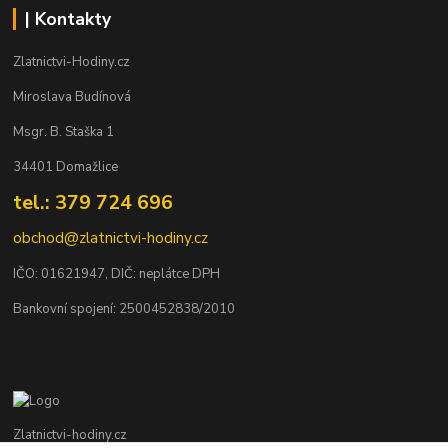
| Kontakty
Zlatnictvi-Hodiny.cz
Miroslava Budínová
Msgr. B. Staška 1
34401 Domažlice
tel.: 379 724 696
obchod@zlatnictvi-hodiny.cz
IČO: 0
1621947
, DIČ: neplátce DPH
Bankovní spojení: 2500452838/2010
Zlatnictvi-hodiny.cz