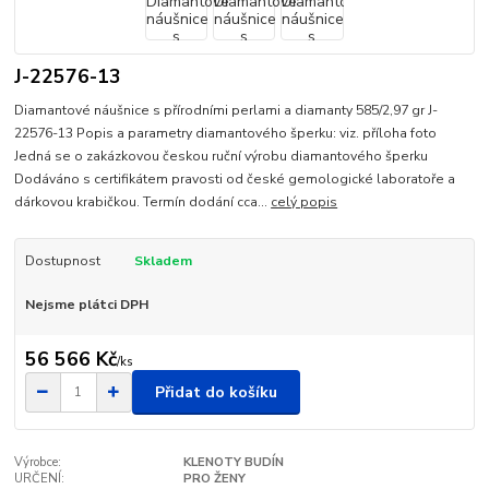
J-22576-13
Diamantové náušnice s přírodními perlami a diamanty 585/2,97 gr J-
22576-13 Popis a parametry diamantového šperku: viz. příloha foto
Jedná se o zakázkovou českou ruční výrobu diamantového šperku
Dodáváno s certifikátem pravosti od české gemologické laboratoře a
dárkovou krabičkou. Termín dodání cca...
celý popis
Dostupnost
Skladem
Nejsme plátci DPH
56 566 Kč
/
ks
Přidat do košíku
Výrobce:
KLENOTY BUDÍN
URČENÍ:
PRO ŽENY