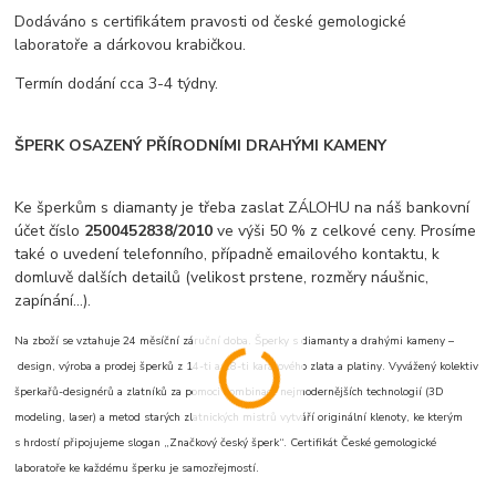
Dodáváno s certifikátem pravosti od české gemologické
laboratoře a dárkovou krabičkou.
Termín dodání cca 3-4 týdny.
ŠPERK OSAZENÝ PŘÍRODNÍMI DRAHÝMI KAMENY
Ke šperkům s diamanty je třeba zaslat ZÁLOHU na náš bankovní
účet číslo
2500452838/2010
ve výši 50 % z celkové ceny. Prosíme
také o uvedení telefonního, případně emailového kontaktu, k
domluvě dalších detailů (velikost prstene, rozměry náušnic,
zapínání...).
Na zboží se vztahuje 24 měsíční záruční doba. Šperky s diamanty a drahými kameny –
design, výroba a prodej šperků z 14-ti a 18-ti karátového zlata a platiny. Vyvážený kolektiv
šperkařů-designérů a zlatníků za pomoci kombinace nejmodernějších technologií (3D
modeling, laser) a metod starých zlatnických mistrů vytváří originální klenoty, ke kterým
s hrdostí připojujeme slogan „Značkový český šperk“. Certifikát České gemologické
laboratoře ke každému šperku je samozřejmostí.