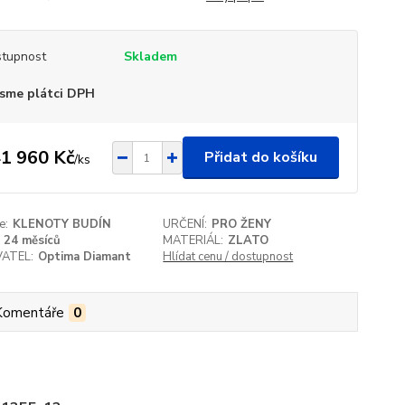
tupnost
Skladem
sme plátci DPH
1 960 Kč
Přidat do košíku
/
ks
e:
KLENOTY BUDÍN
URČENÍ:
PRO ŽENY
24 měsíců
MATERIÁL:
ZLATO
ATEL:
Optima Diamant
Hlídat cenu / dostupnost
Komentáře
0