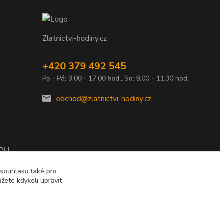
Zlatnictvi-hodiny.cz
+420 379 492 545
Po - Pá: 9,00 - 17,00 hod., So: 9,00 - 11,30 hod.
obchod@zlatnictvi-hodiny.cz
DPH
2010
 souhlasu také pro
žete kdykoli upravit