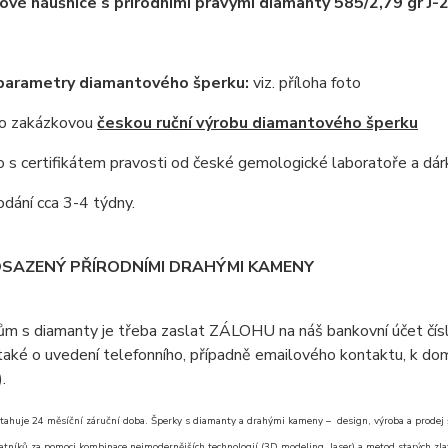
vé náušnice s přírodními pravými diamanty 585/2,79 gr J
 parametry diamantového šperku:
viz. příloha foto
 o zakázkovou
českou ruční výrobu diamantového šperku
s certifikátem pravosti od české gemologické laboratoře a dár
dání cca 3-4 týdny.
OSAZENÝ PŘÍRODNÍMI DRAHÝMI KAMENY
ům s diamanty je třeba zaslat ZÁLOHU na náš bankovní účet čí
aké o uvedení telefonního, případně emailového kontaktu, k doml
).
tahuje 24 měsíční záruční doba. Šperky s diamanty a drahými kameny – design, výroba a prodej šp
atníků za pomoci kombinace nejmodernějších technologií (3D modeling, laser) a metod starých zlat