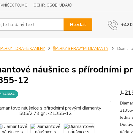
VNÍČEK POJMŮ
OCHR. OSOB. ÚDAJŮ
Hledat
+420
ŠPERKY - DRAHÉ KAMENY
ŠPERKY S PRAVÝMI DIAMANTY
Diamanto
antové náušnice s přírodními p
355-12
J-21
 ZDARMA
Diaman
21355-
Jedná 
Dodává
dárkov