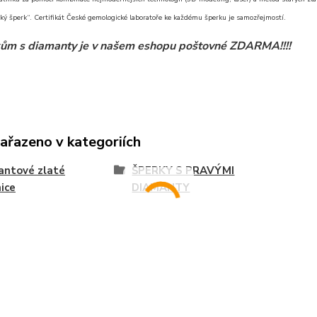
ký šperk“. Certifikát České gemologické laboratoře ke každému šperku je samozřejmostí.
ům s diamanty je v našem eshopu poštovné ZDARMA!!!!
zařazeno v kategoriích
antové zlaté
ŠPERKY S PRAVÝMI
ice
DIAMANTY