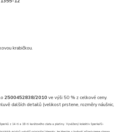
-21355-12
kovou krabičkou.
slo
2500452838/2010
ve výši 50 % z celkové ceny.
uvě dalších detailů (velikost prstene, rozměry náušnic,
erků z 14-ti a 18-ti karátového zlata a platiny. Vyvážený kolektiv šperkařů-
nických mistrů vytváří originální klenoty, ke kterým s hrdostí připojujeme slogan