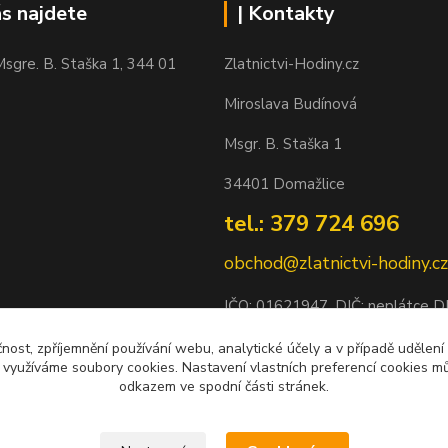
ás najdete
| Kontakty
sgre. B. Staška 1, 344 01
Zlatnictvi-Hodiny.cz
Miroslava Budínová
Msgr. B. Staška 1
34401 Domažlice
tel.: 379 724 696
obchod@zlatnictvi-hodiny.cz
IČO: 0
1621947
, DIČ: neplátce 
Bankovní spojení: 2500452838/
čnost, zpříjemnění používání webu, analytické účely a v případě udělení
y využíváme soubory cookies. Nastavení vlastních preferencí cookies mů
odkazem ve spodní části stránek.