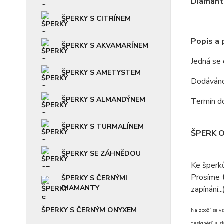
Diamanto
ŠPERKY S CITRÍNEM
Popis a
ŠPERKY S AKVAMARÍNEM
Jedná se
ŠPERKY S AMETYSTEM
Dodáváno 
ŠPERKY S ALMANDÝNEM
Termín do
ŠPERKY S TURMALÍNEM
ŠPERK 
ŠPERKY SE ZÁHNĚDOU
Ke šperk
Prosíme t
ŠPERKY S ČERNÝMI
DIAMANTY
zapínání...
ŠPERKY S ČERNÝM ONYXEM
Na zboží se vz
designérů a zl