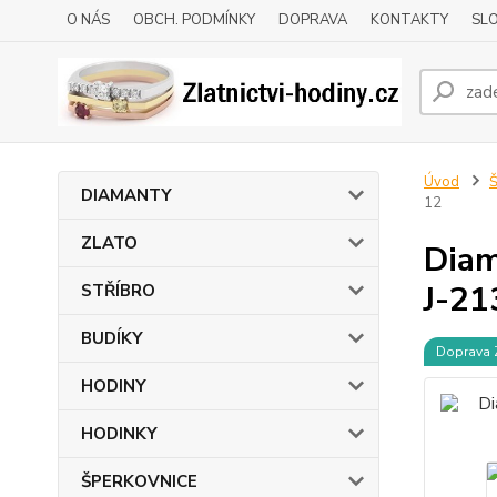
O NÁS
OBCH. PODMÍNKY
DOPRAVA
KONTAKTY
SLO
Úvod
DIAMANTY
12
ZLATO
Diam
J-21
STŘÍBRO
BUDÍKY
Doprava
HODINY
HODINKY
ŠPERKOVNICE