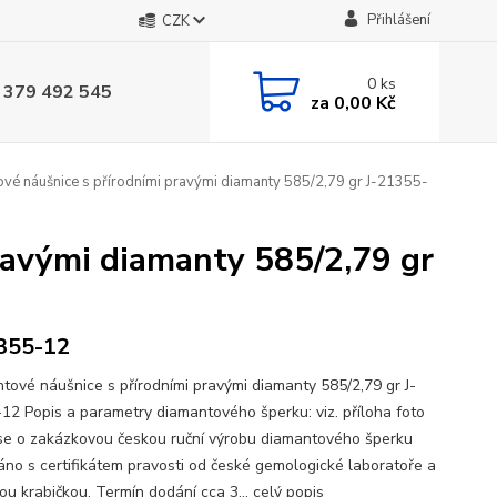
Přihlášení
CZK
0
ks
 379 492 545
za
0,00 Kč
vé náušnice s přírodními pravými diamanty 585/2,79 gr J-21355-
ravými diamanty 585/2,79 gr
355-12
tové náušnice s přírodními pravými diamanty 585/2,79 gr J-
12 Popis a parametry diamantového šperku: viz. příloha foto
se o zakázkovou českou ruční výrobu diamantového šperku
no s certifikátem pravosti od české gemologické laboratoře a
ou krabičkou. Termín dodání cca 3...
celý popis