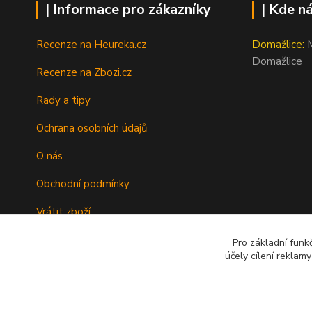
| Informace pro zákazníky
| Kde n
Recenze na Heureka.cz
Domažlice:
M
Domažlice
Recenze na Zbozi.cz
Rady a tipy
Ochrana osobních údajů
O nás
Obchodní podmínky
Vrátit zboží
Doprava
Pro základní funk
účely cílení reklam
Kontakty