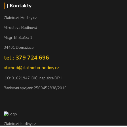
| Kontakty
Zlatnictvi-Hodiny.cz
Miroslava Budínová
Msgr. B. Staška 1
34401 Domažlice
tel.: 379 724 696
obchod@zlatnictvi-hodiny.cz
IČO: 0
1621947
, DIČ: neplátce DPH
Bankovní spojení: 2500452838/2010
Zlatnictvi-hodiny.cz