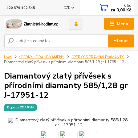
0
ks
CZK
+420 379 492 545
za
0,00 Kč
Menu
Hledat
Úvod
ŠPERKY - DRAHÉ KAMENY
ŠPERKY S PRAVÝMI DIAMANTY
Diamantový zlatý přívěsek s přírodními diamanty 585/1,28 gr J-17951-12
Diamantový zlatý přívěsek s
přírodními diamanty 585/1,28 gr
J-17951-12
Doprava ZDARMA