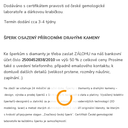
Dodáváno s certifikátem pravosti od české gemologické
laboratoře a dárkovou krabičkou.
Termín dodání cca 3-4 týdny.
ŠPERK OSAZENÝ PŘÍRODNÍMI DRAHÝMI KAMENY
Ke šperkům s diamanty je třeba zaslat ZÁLOHU na náš bankovní
účet číslo
2500452838/2010
ve výši 50 % z celkové ceny. Prosíme
také o uvedení telefonního, případně emailového kontaktu, k
domluvě dalších detailů (velikost prstene, rozměry náušnic,
zapínání...).
Na zboží se vztahuje 24 měsíční záruční doba. Šperky s diamanty a drahými kameny –
design, výroba a prodej šperků z 14-ti a 18-ti karátového zlata a platiny. Vyvážený kolektiv
šperkařů-designérů a zlatníků za pomoci kombinace nejmodernějších technologií (3D
modeling, laser) a metod starých zlatnických mistrů vytváří originální klenoty, ke kterým
s hrdostí připojujeme slogan „Značkový český šperk“. Certifikát České gemologické
laboratoře ke každému šperku je samozřejmostí.