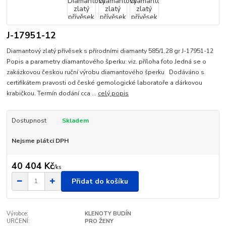
J-17951-12
Diamantový zlatý přívěsek s přírodními diamanty 585/1,28 gr J-17951-12
Popis a parametry diamantového šperku: viz. příloha foto Jedná se o
zakázkovou českou ruční výrobu diamantového šperku Dodáváno s
certifikátem pravosti od české gemologické laboratoře a dárkovou
krabičkou. Termín dodání cca ...
celý popis
Dostupnost
Skladem
Nejsme plátci DPH
40 404 Kč
/
ks
Přidat do košíku
Výrobce:
KLENOTY BUDÍN
URČENÍ:
PRO ŽENY