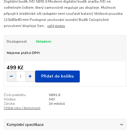
Digitální budík JVD SB91.6 Moderní digitální budík značky JVD se
světelným čidlem, který samovolně reguluje jas displeje. Možnost
připojit k elektrické síťi (adapter není součástí balení) Velikost pouzdra:
110x80x40 mm Postupné zesilování zvonění Budík Celoplošné
prosvícení displeje Sen...
celý popis
Dostupnost
Skladem
Nejsme plátci DPH
499 Kč
Přidat do košíku
Číslo produktu:
SB91.6
Výrobce:
JVD
Záruka:
24 měsíců
Hlídat cenu / dostupnost
Kompletní specifikace