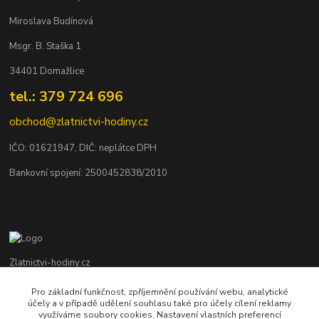
Miroslava Budínová
Msgr. B. Staška 1
34401 Domažlice
tel.: 379 724 696
obchod@zlatnictvi-hodiny.cz
IČO: 0
1621947
, DIČ: neplátce DPH
Bankovní spojení: 2500452838/2010
Zlatnictvi-hodiny.cz
Pro základní funkčnost, zpříjemnění používání webu, analytické
+420 379 492 545
účely a v případě udělení souhlasu také pro účely cílení reklamy
Po - Pá: 9,00 - 17,00 hod., So: 9,00 - 11,30 hod.
využíváme soubory cookies. Nastavení vlastních preferencí