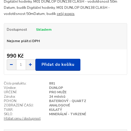
Digitální hodinky, M01 DUNLOP DUN138 CLASH - vodotěsnost 50m
Datum, budík Digitální hodinky, M01 DUNLOP DUN138 CLASH -
vodotěsnost 50mDatum, budík
celý popis
Dostupnost
Skladem
Nejsme plátci DPH
990 Kč
Přidat do košíku
Číslo produktu:
881
Výrobce:
DUNLOP
URČENÍ:
PRO MUŽE
Záruka:
24 měsíců
POHON:
BATERIOVÝ - QUARTZ
ZOBRAZENÍ ČASU:
ANALOGOVÉ
TVAR:
KULATÝ
SKLO:
MINERÁLNÍ - TVRZENÉ
Hlídat cenu / dostupnost