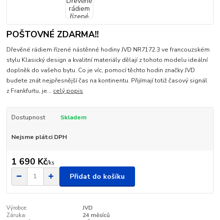
POŠTOVNÉ ZDARMA!!
Dřevěné rádiem řízené nástěnné hodiny JVD NR7172.3 ve francouzském
stylu Klasický design a kvalitní materiály dělají z tohoto modelu ideální
doplněk do vašeho bytu. Co je víc, pomocí těchto hodin značky JVD
budete znát nejpřesnější čas na kontinentu. Přijímají totiž časový signál
z Frankfurtu, je...
celý popis
Dostupnost
Skladem
Nejsme plátci DPH
1 690 Kč
/
ks
Přidat do košíku
Výrobce:
JVD
Záruka:
24 měsíců