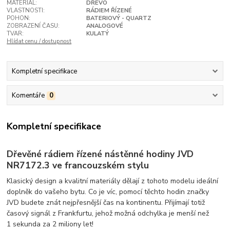
MATERIÁL:
DŘEVO
VLASTNOSTI:
RÁDIEM ŘÍZENÉ
POHON:
BATERIOVÝ - QUARTZ
ZOBRAZENÍ ČASU:
ANALOGOVÉ
TVAR:
KULATÝ
Hlídat cenu / dostupnost
Kompletní specifikace
Komentáře
0
Kompletní specifikace
Dřevěné rádiem řízené nástěnné hodiny JVD
NR7172.3 ve francouzském stylu
Klasický design a kvalitní materiály dělají z tohoto modelu ideální
doplněk do vašeho bytu. Co je víc, pomocí těchto hodin značky
JVD budete znát nejpřesnější čas na kontinentu. Přijímají totiž
časový signál z Frankfurtu, jehož možná odchylka je menší než
1 sekunda za 2 miliony let!