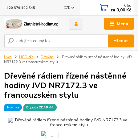
0
ks
CZK
+420 379 492 545
za
0,00 Kč
Menu
Hledat
Úvod
HODINY
Dřevěné
Dřevěné rádiem řízené nástěnné hodiny JVD
NR7172.3 ve francouzském stylu
Dřevěné rádiem řízené nástěnné
hodiny JVD NR7172.3 ve
francouzském stylu
Novinka
Doprava ZDARMA