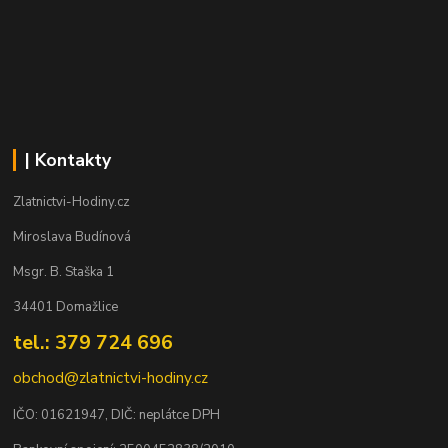
| Kontakty
Zlatnictvi-Hodiny.cz
Miroslava Budínová
Msgr. B. Staška 1
34401 Domažlice
tel.: 379 724 696
obchod@zlatnictvi-hodiny.cz
IČO: 0
1621947
, DIČ: neplátce DPH