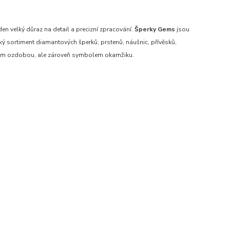
en velký důraz na detail a precizní zpracování.
Šperky Gems
jsou
oký sortiment diamantových šperků, prstenů, náušnic, přívěsků,
enom ozdobou, ale zároveň symbolem okamžiku.