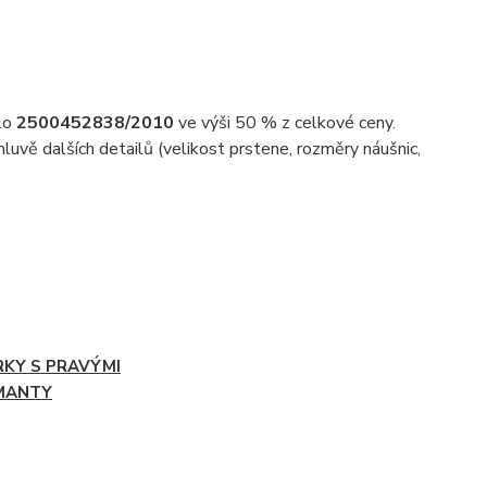
slo
2500452838/2010
ve výši 50 % z celkové ceny.
uvě dalších detailů (velikost prstene, rozměry náušnic,
RKY S PRAVÝMI
MANTY