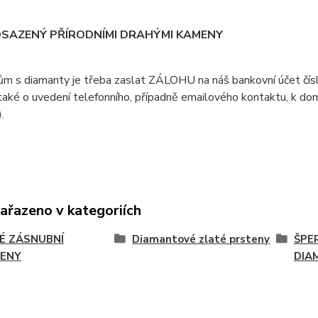
OSAZENÝ PŘÍRODNÍMI DRAHÝMI KAMENY
ům s diamanty je třeba zaslat ZÁLOHU na náš bankovní účet čí
aké o uvedení telefonního, případně emailového kontaktu, k doml
).
zařazeno v kategoriích
É ZÁSNUBNÍ
Diamantové zlaté prsteny
ŠPE
ENY
DIA