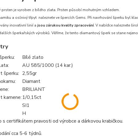
prsten je vyroben z bílého zlata. Prsten působí mohutným vzhledem.
namiku a oslnivý třpyt naleznete ve špercích Gems. Při navrhování šperku byl klad
vány inovativní linií a
jsou zárukou kvality zpracování
. V nabídce naleznete šir
alších šperkařských výrobků. Věříme, že tento diamantový šperk se stane nej
try
šperku:
Bílé zlato
lata:
AU 585/1000 (14 kar.)
 šperku:
2,55gr
hokamu:
Diamant
ene:
BRILIANT
t kamene:
1/0,15ct
SI1
H
s certifikátem pravosti od výrobce a dárkovou krabičkou.
dání cca 5-6 týdnů.