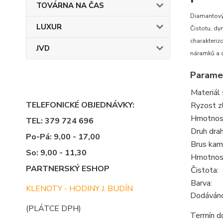
TOVÁRNA NA ČAS
Diamantový 
LUXUR
Čistotu, dy
charakterizo
JVD
náramků a d
Parame
Materiál 
TELEFONICKÉ OBJEDNÁVKY:
Ryzost z
Hmotnost
TEL: 379 724 696
Druh dra
Po-Pá: 9,00 - 17,00
Brus kam
So: 9,00 - 11,30
Hmotnos
PARTNERSKÝ ESHOP
Čistota:
Barva:
KLENOTY - HODINY J. BUDÍN
Dodáváno 
(PLÁTCE DPH)
Termín do