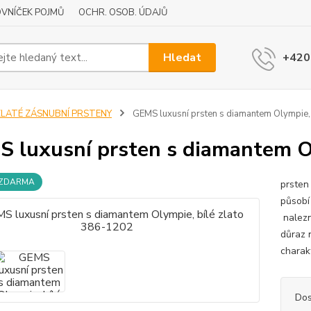
VNÍČEK POJMŮ
OCHR. OSOB. ÚDAJŮ
Hledat
+420
ZLATÉ ZÁSNUBNÍ PRSTENY
GEMS luxusní prsten s diamantem Olympie,
 luxusní prsten s diamantem Ol
 ZDARMA
prsten
působí
nalezn
důraz 
charakt
Dos