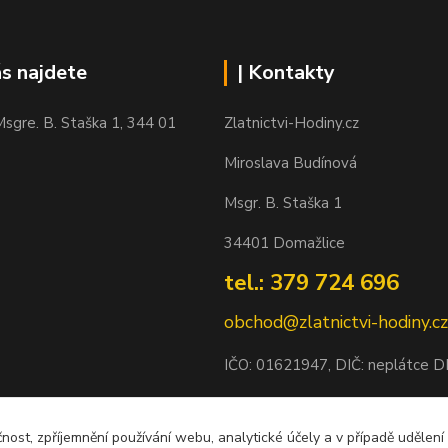
ás najdete
| Kontakty
sgre. B. Staška 1, 344 01
Zlatnictvi-Hodiny.cz
Miroslava Budínová
Msgr. B. Staška 1
34401 Domažlice
tel.: 379 724 696
obchod@zlatnictvi-hodiny.cz
IČO: 0
1621947
, DIČ: neplátce 
Bankovní spojení: 2500452838/
čnost, zpříjemnění používání webu, analytické účely a v případě udělení