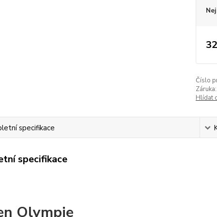
Nej
32
Číslo p
Záruka:
Hlídat 
etní specifikace
tní specifikace
en Olympie