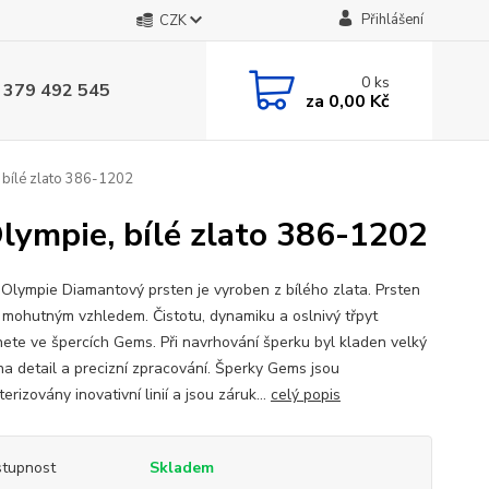
Přihlášení
CZK
0
ks
 379 492 545
za
0,00 Kč
 bílé zlato 386-1202
ympie, bílé zlato 386-1202
 Olympie Diamantový prsten je vyroben z bílého zlata. Prsten
 mohutným vzhledem. Čistotu, dynamiku a oslnivý třpyt
ete ve špercích Gems. Při navrhování šperku byl kladen velký
na detail a precizní zpracování. Šperky Gems jsou
erizovány inovativní linií a jsou záruk...
celý popis
tupnost
Skladem