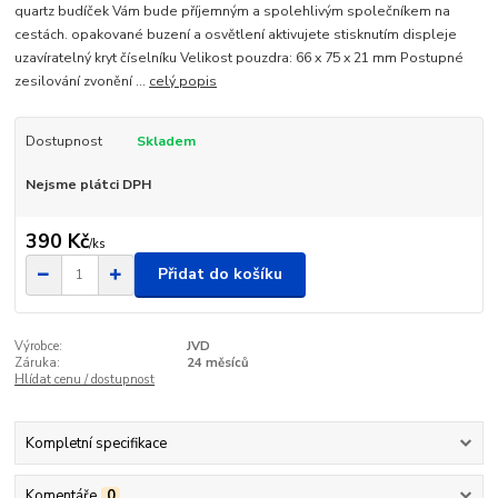
quartz budíček Vám bude příjemným a spolehlivým společníkem na
cestách. opakované buzení a osvětlení aktivujete stisknutím displeje
uzavíratelný kryt číselníku Velikost pouzdra: 66 x 75 x 21 mm Postupné
zesilování zvonění ...
celý popis
Dostupnost
Skladem
Nejsme plátci DPH
390 Kč
/
ks
Přidat do košíku
Výrobce:
JVD
Záruka:
24 měsíců
Hlídat cenu / dostupnost
Kompletní specifikace
Komentáře
0