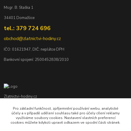
Msgr. B. Staška 1
34401 Domažlice
tel.: 379 724 696
obchod@zlatnictvi-hodiny.cz
IČO: 0
1621947
, DIČ: neplátce DPH
Bankovní spojení: 2500452838/2010
Zlatnictvi-hodiny.cz
Pro základní funkčnost, zpříjemnění používání webu, analytické
+420 379 492 545
účely a v případě udělení souhlasu také pro účely cílení reklamy
Po - Pá: 9,00 - 17,00 hod., So: 9,00 - 11,30 hod.
využíváme soubory cookies. Nastavení vlastních preferencí
cookies můžete kdykoli upravit odkazem ve spodní části stránek.
obchod@zlatnictvi-hodiny.cz