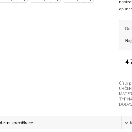
nabíze
opunco
Dos
Nej
4 
Číslo p
URČENÍ
MATER
TYP NÁ
DODAV
etní specifikace