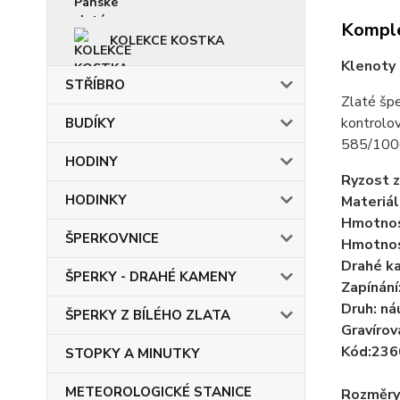
Komple
KOLEKCE KOSTKA
Klenoty
STŘÍBRO
Zlaté špe
kontrolo
BUDÍKY
585/1000,
HODINY
Ryzost 
HODINKY
Materiál
Hmotnos
ŠPERKOVNICE
Hmotnos
Drahé ka
ŠPERKY - DRAHÉ KAMENY
Zapínání
Druh: ná
ŠPERKY Z BÍLÉHO ZLATA
Gravírov
Kód:23
STOPKY A MINUTKY
METEOROLOGICKÉ STANICE
Rozměry