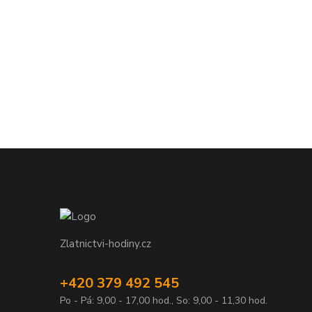
Zlatnictvi-hodiny.cz
+420 379 492 545
Po - Pá: 9,00 - 17,00 hod., So: 9,00 - 11,30 hod.