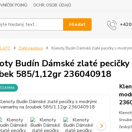
VNÍČEK POJMŮ
OCHR. OSOB. ÚDAJŮ
Hledat
+420
ZLATO
Zlaté náušnice
Klenoty Budín Dámské zlaté pecičky s modrý
oty Budín Dámské zlaté pecičky
bek 585/1,12gr 236040918
Klen
 ZDARMA
modr
236
Klenot
šroube
českýc