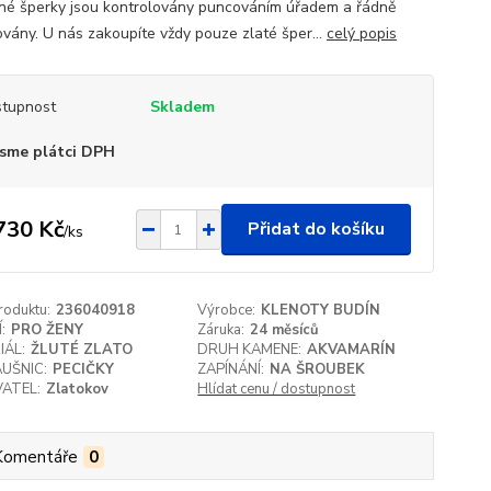
né šperky jsou kontrolovány puncováním úřadem a řádně
vány. U nás zakoupíte vždy pouze zlaté šper...
celý popis
tupnost
Skladem
sme plátci DPH
730 Kč
Přidat do košíku
/
ks
roduktu:
236040918
Výrobce:
KLENOTY BUDÍN
:
PRO ŽENY
Záruka:
24 měsíců
IÁL:
ŽLUTÉ ZLATO
DRUH KAMENE:
AKVAMARÍN
UŠNIC:
PECIČKY
ZAPÍNÁNÍ:
NA ŠROUBEK
ATEL:
Zlatokov
Hlídat cenu / dostupnost
Komentáře
0