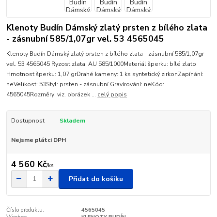
Klenoty Budín Dámský zlatý prsten z bílého zlata
- zásnubní 585/1,07gr vel. 53 4565045
Klenoty Budín Dámský zlatý prsten z bílého zlata - zásnubní 585/1,07gr
vel. 53 4565045 Ryzost zlata: AU 585/1000Materiál šperku: bílé zlato
Hmotnost šperku: 1,07 grDrahé kameny: 1 ks syntetický zirkonZapínání:
neVelikost: 53Styl: prsten - zásnubní Gravírování: neKód:
4565045Rozměry: viz. obrázek ...
celý popis
Dostupnost
Skladem
Nejsme plátci DPH
4 560 Kč
/
ks
Přidat do košíku
Číslo produktu:
4565045