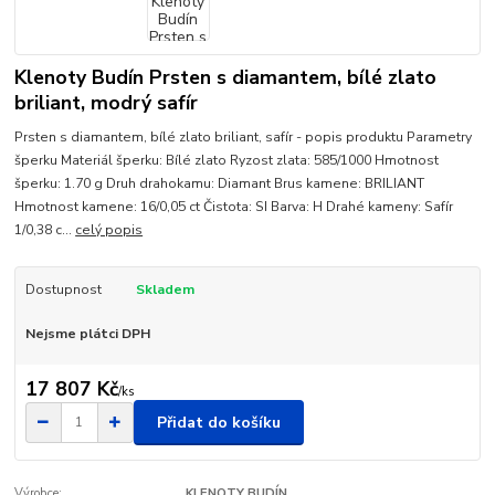
Klenoty Budín Prsten s diamantem, bílé zlato
briliant, modrý safír
Prsten s diamantem, bílé zlato briliant, safír - popis produktu Parametry
šperku Materiál šperku: Bílé zlato Ryzost zlata: 585/1000 Hmotnost
šperku: 1.70 g Druh drahokamu: Diamant Brus kamene: BRILIANT
Hmotnost kamene: 16/0,05 ct Čistota: SI Barva: H Drahé kameny: Safír
1/0,38 c...
celý popis
Dostupnost
Skladem
Nejsme plátci DPH
17 807 Kč
/
ks
Přidat do košíku
Výrobce:
KLENOTY BUDÍN