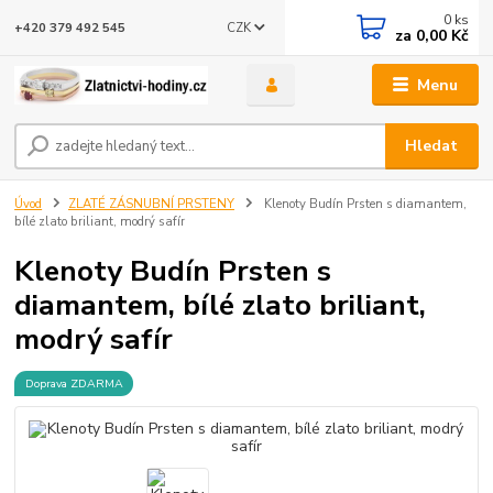
0
ks
CZK
+420 379 492 545
za
0,00 Kč
Menu
Hledat
Úvod
ZLATÉ ZÁSNUBNÍ PRSTENY
Klenoty Budín Prsten s diamantem,
bílé zlato briliant, modrý safír
Klenoty Budín Prsten s
diamantem, bílé zlato briliant,
modrý safír
Doprava ZDARMA