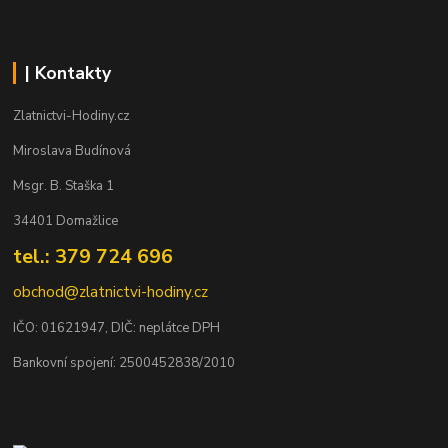
| Kontakty
Zlatnictvi-Hodiny.cz
Miroslava Budínová
Msgr. B. Staška 1
34401 Domažlice
tel.: 379 724 696
obchod@zlatnictvi-hodiny.cz
IČO: 0
1621947
, DIČ: neplátce DPH
Bankovní spojení: 2500452838/2010