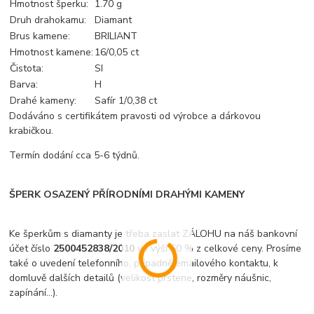
Hmotnost šperku:
1.70 g
Druh drahokamu:
Diamant
Brus kamene:
BRILIANT
Hmotnost kamene:
16/0,05 ct
Čistota:
SI
Barva:
H
Drahé kameny:
Safír 1/0,38 ct
Dodáváno s certifikátem pravosti od výrobce a dárkovou
krabičkou.
Termín dodání cca 5-6 týdnů.
ŠPERK OSAZENÝ PŘÍRODNÍMI DRAHÝMI KAMENY
Ke šperkům s diamanty je třeba zaslat ZÁLOHU na náš bankovní
účet číslo
2500452838/2010
ve výši 50 % z celkové ceny. Prosíme
také o uvedení telefonního, případně emailového kontaktu, k
domluvě dalších detailů (velikost prstene, rozměry náušnic,
zapínání...).