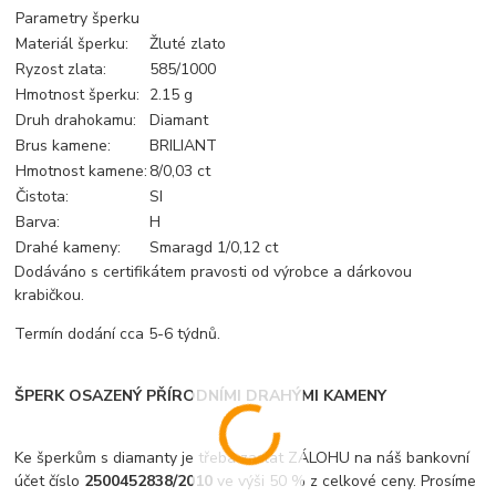
Parametry šperku
Materiál šperku:
Žluté zlato
Ryzost zlata:
585/1000
Hmotnost šperku:
2.15 g
Druh drahokamu:
Diamant
Brus kamene:
BRILIANT
Hmotnost kamene:
8/0,03 ct
Čistota:
SI
Barva:
H
Drahé kameny:
Smaragd 1/0,12 ct
Dodáváno s certifikátem pravosti od výrobce a dárkovou
krabičkou.
Termín dodání cca 5-6 týdnů.
ŠPERK OSAZENÝ PŘÍRODNÍMI DRAHÝMI KAMENY
Ke šperkům s diamanty je třeba zaslat ZÁLOHU na náš bankovní
účet číslo
2500452838/2010
ve výši 50 % z celkové ceny. Prosíme