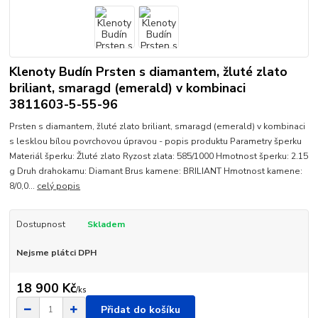
Klenoty Budín Prsten s diamantem, žluté zlato
briliant, smaragd (emerald) v kombinaci
3811603-5-55-96
Prsten s diamantem, žluté zlato briliant, smaragd (emerald) v kombinaci
s lesklou bílou povrchovou úpravou - popis produktu Parametry šperku
Materiál šperku: Žluté zlato Ryzost zlata: 585/1000 Hmotnost šperku: 2.15
g Druh drahokamu: Diamant Brus kamene: BRILIANT Hmotnost kamene:
8/0,0...
celý popis
Dostupnost
Skladem
Nejsme plátci DPH
18 900 Kč
/
ks
Přidat do košíku