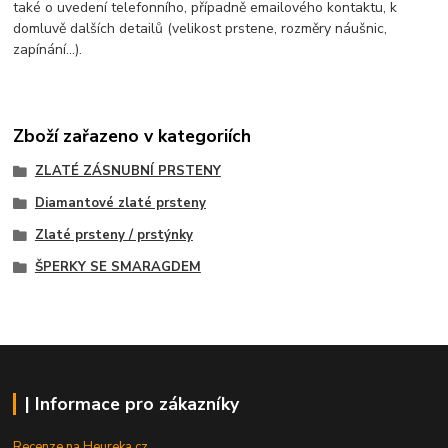
také o uvedení telefonního, případně emailového kontaktu, k
domluvě dalších detailů (velikost prstene, rozměry náušnic,
zapínání...).
Zboží zařazeno v kategoriích
ZLATÉ ZÁSNUBNÍ PRSTENY
Diamantové zlaté prsteny
Zlaté prsteny / prstýnky
ŠPERKY SE SMARAGDEM
| Informace pro zákazníky
Recenze na Heureka.cz