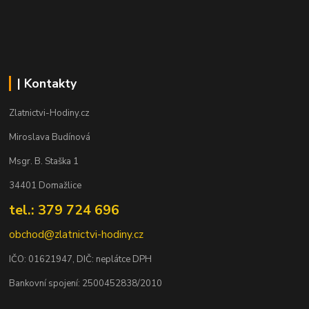
| Kontakty
Zlatnictvi-Hodiny.cz
Miroslava Budínová
Msgr. B. Staška 1
34401 Domažlice
tel.: 379 724 696
obchod@zlatnictvi-hodiny.cz
IČO: 0
1621947
, DIČ: neplátce DPH
Bankovní spojení: 2500452838/2010