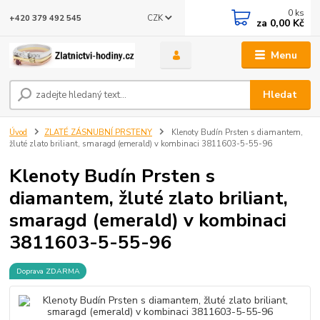
0
ks
CZK
+420 379 492 545
za
0,00 Kč
Menu
Hledat
Úvod
ZLATÉ ZÁSNUBNÍ PRSTENY
Klenoty Budín Prsten s diamantem,
žluté zlato briliant, smaragd (emerald) v kombinaci 3811603-5-55-96
Klenoty Budín Prsten s
diamantem, žluté zlato briliant,
smaragd (emerald) v kombinaci
3811603-5-55-96
Doprava ZDARMA