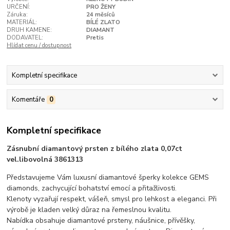
URČENÍ:
PRO ŽENY
Záruka:
24 měsíců
MATERIÁL:
BÍLÉ ZLATO
DRUH KAMENE:
DIAMANT
DODAVATEL:
Pretis
Hlídat cenu / dostupnost
Kompletní specifikace
Komentáře
0
Kompletní specifikace
Zásnubní diamantový prsten z bílého zlata 0,07ct
vel.libovolná 3861313
Představujeme Vám luxusní diamantové šperky kolekce GEMS
diamonds, zachycující bohatství emocí a přitažlivosti.
Klenoty vyzařují respekt, vášeň, smysl pro lehkost a eleganci. Při
výrobě je kladen velký důraz na řemeslnou kvalitu.
Nabídka obsahuje diamantové prsteny, náušnice, přívěšky,