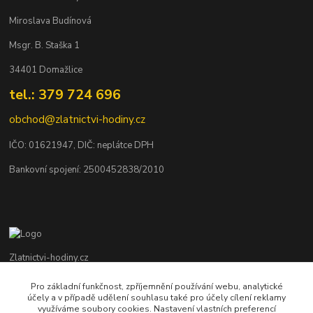
Miroslava Budínová
Msgr. B. Staška 1
34401 Domažlice
tel.: 379 724 696
obchod@zlatnictvi-hodiny.cz
IČO: 0
1621947
, DIČ: neplátce DPH
Bankovní spojení: 2500452838/2010
Zlatnictvi-hodiny.cz
Pro základní funkčnost, zpříjemnění používání webu, analytické
+420 379 492 545
účely a v případě udělení souhlasu také pro účely cílení reklamy
Po - Pá: 9,00 - 17,00 hod., So: 9,00 - 11,30 hod.
využíváme soubory cookies. Nastavení vlastních preferencí