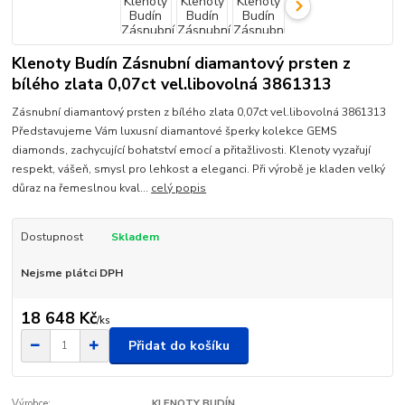
Klenoty Budín Zásnubní diamantový prsten z
bílého zlata 0,07ct vel.libovolná 3861313
Zásnubní diamantový prsten z bílého zlata 0,07ct vel.libovolná 3861313
Představujeme Vám luxusní diamantové šperky kolekce GEMS
diamonds, zachycující bohatství emocí a přitažlivosti. Klenoty vyzařují
respekt, vášeň, smysl pro lehkost a eleganci. Při výrobě je kladen velký
důraz na řemeslnou kval...
celý popis
Dostupnost
Skladem
Nejsme plátci DPH
18 648 Kč
/
ks
Přidat do košíku
Výrobce:
KLENOTY BUDÍN