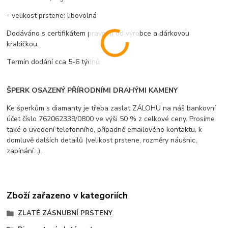
- velikost prstene: libovolná
Dodáváno s certifikátem pravosti od výrobce a dárkovou
krabičkou.
Termín dodání cca 5-6 týdnů.
ŠPERK OSAZENÝ PŘÍRODNÍMI DRAHÝMI KAMENY
Ke šperkům s diamanty je třeba zaslat ZÁLOHU na náš bankovní
účet číslo 762062339/0800 ve výši 50 % z celkové ceny. Prosíme
také o uvedení telefonního, případně emailového kontaktu, k
domluvě dalších detailů (velikost prstene, rozměry náušnic,
zapínání...).
Zboží zařazeno v kategoriích
ZLATÉ ZÁSNUBNÍ PRSTENY