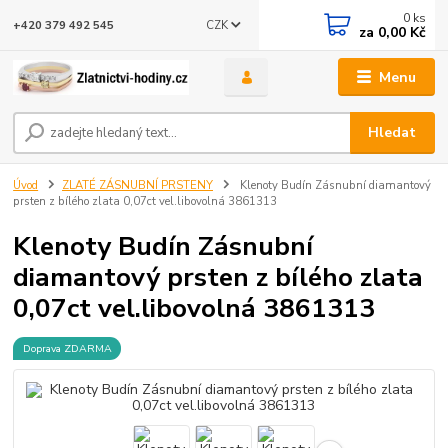
0
ks
CZK
+420 379 492 545
za
0,00 Kč
Menu
Hledat
Úvod
ZLATÉ ZÁSNUBNÍ PRSTENY
Klenoty Budín Zásnubní diamantový
prsten z bílého zlata 0,07ct vel.libovolná 3861313
Klenoty Budín Zásnubní
diamantový prsten z bílého zlata
0,07ct vel.libovolná 3861313
Doprava ZDARMA