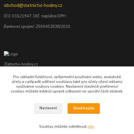
obchod@zlatnictvi-hodiny.cz
IČO: 0
1621947
, DIČ: neplátce DPH
Bankovní spojení: 2500452838/2010
Zlatnictvi-hodiny.cz
Pro základní funkčnost, zpříjemnění používání webu, analytické
+420 379 492 545
účely a v případě udělení souhlasu také pro účely cílení reklamy
Po - Pá: 9,00 - 17,00 hod., So: 9,00 - 11,30 hod.
využíváme soubory cookies. Nastavení vlastních preferencí
cookies můžete kdykoli upravit odkazem ve spodní části stránek.
obchod@zlatnictvi-hodiny.cz
Souhlasím
Nastavení
Souhlas můžete odmítnout
zde
.
Vytvořeno na
Eshop-rychle.cz