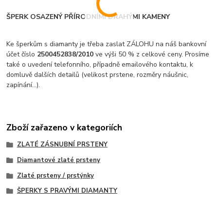
ŠPERK OSAZENÝ PŘÍRODNÍMI DRAHÝMI KAMENY
Ke šperkům s diamanty je třeba zaslat ZÁLOHU na náš bankovní
účet číslo
2500452838/2010
ve výši 50 % z celkové ceny. Prosíme
také o uvedení telefonního, případně emailového kontaktu, k
domluvě dalších detailů (velikost prstene, rozměry náušnic,
zapínání...).
Zboží zařazeno v kategoriích
ZLATÉ ZÁSNUBNÍ PRSTENY
Diamantové zlaté prsteny
Zlaté prsteny / prstýnky
ŠPERKY S PRAVÝMI DIAMANTY