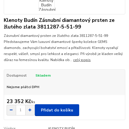
Klenoty Budín Zásnubní diamantový prsten ze
žlutého zlata 3811287-5-51-99
Zásnubní diamantový prsten ze žlutého zlata 3811287-5-51-99
Představujeme Vám luxusní diamantové šperky kolekce GEMS
diamonds, zachycující bohatství emocí a přitažlivosti. Klenoty vyzařují
respekt, vášeň, smysl pro lehkost a eleganci. Při výrobě je kladen velký
důraz na řemeslnou kvalitu. Nabídka ob...
celý popis
Dostupnost
Skladem
Nejsme plátci DPH
23 352 Kč
/
ks
Přidat do košíku
Výrobce:
KLENOTY BUDÍN