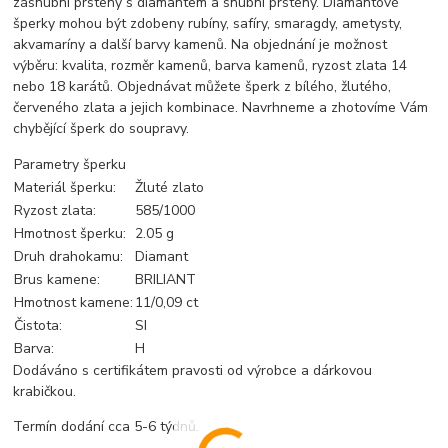
zásnubní prsteny s diamantem a snubní prsteny. Diamantové
šperky mohou být zdobeny rubíny, safíry, smaragdy, ametysty,
akvamaríny a další barvy kamenů. Na objednání je možnost
výběru: kvalita, rozměr kamenů, barva kamenů, ryzost zlata 14
nebo 18 karátů. Objednávat můžete šperk z bílého, žlutého,
červeného zlata a jejich kombinace. Navrhneme a zhotovíme Vám
chybějící šperk do soupravy.
Parametry šperku
Materiál šperku:
Žluté zlato
Ryzost zlata:
585/1000
Hmotnost šperku:
2.05 g
Druh drahokamu:
Diamant
Brus kamene:
BRILIANT
Hmotnost kamene:
11/0,09 ct
Čistota:
SI
Barva:
H
Dodáváno s certifikátem pravosti od výrobce a dárkovou
krabičkou.
Termín dodání cca 5-6 týdnů.