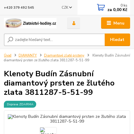
0
ks
CZK
+420 379 492 545
za
0,00 Kč
Menu
Hledat
Úvod
DIAMANTY
Diamantové zlaté prsteny
Klenoty Budín Zásnubní
diamantový prsten ze žlutého zlata 3811287-5-51-99
Klenoty Budín Zásnubní
diamantový prsten ze žlutého
zlata 3811287-5-51-99
Doprava ZDARMA