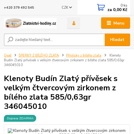
0
ks
CZK
+420 379 492 545
za
0,00 Kč
Menu
Hledat
Úvod
ŠPERKY Z BÍLÉHO ZLATA
Přívěsky z bílého zlata
Klenoty
Budín Zlatý přívěsek s velkým čtvercovým zirkonem z bílého zlata 585/0,63gr
346045010
Klenoty Budín Zlatý přívěsek s
velkým čtvercovým zirkonem z
bílého zlata 585/0,63gr
346045010
Doprava ZDARMA