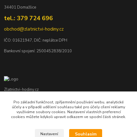
34401 Domažlice
tel.: 379 724 696
obchod@zlatnictvi-hodiny.cz
IČO: 0
1621947
, DIČ: neplátce DPH
Bankovní spojení: 2500452838/2010
Zlatnictvi-hodiny.cz
Pro základní funkčnost, zpříjemnění používání webu, analytické
+420 379 492 545
účely a v případě udělení souhlasu také pro účely cílení reklamy
Po - Pá: 9,00 - 17,00 hod., So: 9,00 - 11,30 hod.
využíváme soubory cookies. Nastavení vlastních preferencí
cookies můžete kdykoli upravit odkazem ve spodní části stránek.
obchod@zlatnictvi-hodiny.cz
Souhlasím
Nastavení