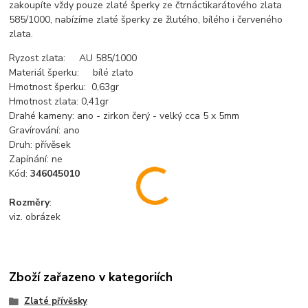
zakoupíte vždy pouze zlaté šperky ze čtrnáctikarátového zlata
585/1000, nabízíme zlaté šperky ze žlutého, bílého i červeného
zlata.
Ryzost zlata: AU 585/1000
Materiál šperku: bílé zlato
Hmotnost šperku: 0,63gr
Hmotnost zlata: 0,41gr
Drahé kameny: ano - zirkon čerý - velký cca 5 x 5mm
Gravírování: ano
Druh: přívěsek
Zapínání: ne
Kód:
346045010
Rozměry
:
viz. obrázek
Zboží zařazeno v kategoriích
Zlaté přívěsky