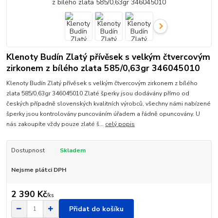
Klenoty Budín Zlatý přívěsek s velkým čtvercovým
zirkonem z bílého zlata 585/0,63gr 346045010
Klenoty Budín Zlatý přívěsek s velkým čtvercovým zirkonem z bílého
zlata 585/0,63gr 346045010 Zlaté šperky jsou dodávány přímo od
českých případně slovenských kvalitních výrobců, všechny námi nabízené
šperky jsou kontrolovány puncováním úřadem a řádně opuncovány. U
nás zakoupíte vždy pouze zlaté š...
celý popis
Dostupnost
Skladem
Nejsme plátci DPH
2 390 Kč
/
ks
Přidat do košíku