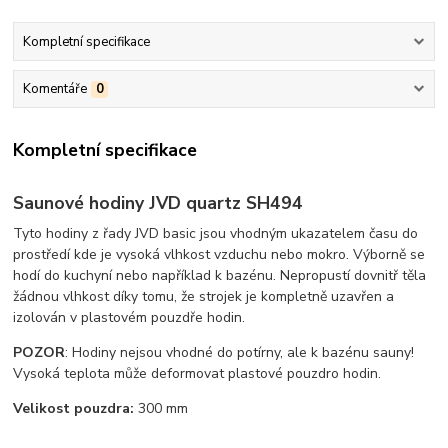
Kompletní specifikace
Komentáře
0
Kompletní specifikace
Saunové hodiny JVD quartz SH494
Tyto hodiny z řady JVD basic jsou vhodným ukazatelem času do
prostředí kde je vysoká vlhkost vzduchu nebo mokro. Výborně se
hodí do kuchyní nebo například k bazénu. Nepropustí dovnitř těla
žádnou vlhkost díky tomu, že strojek je kompletně uzavřen a
izolován v plastovém pouzdře hodin.
POZOR
: Hodiny nejsou vhodné do potírny, ale k bazénu sauny!
Vysoká teplota může deformovat plastové pouzdro hodin.
Velikost pouzdra:
300 mm