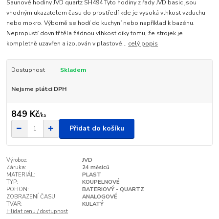
Saunové hodiny JVD quartz SH494 Tyto hodiny z řady JVD basic jsou
vhodným ukazatelem času do prostředí kde je vysoká vlhkost vzduchu
nebo mokro. Výborně se hodí do kuchyní nebo například k bazénu.
Nepropustí dovnitř těla žádnou vlhkost díky tomu, že strojek je
kompletně uzavřen a izolován v plastové...
celý popis
Dostupnost
Skladem
Nejsme plátci DPH
849 Kč
/
ks
Přidat do košíku
Výrobce:
JVD
Záruka:
24 měsíců
MATERIÁL:
PLAST
TYP:
KOUPELNOVÉ
POHON:
BATERIOVÝ - QUARTZ
ZOBRAZENÍ ČASU:
ANALOGOVÉ
TVAR:
KULATÝ
Hlídat cenu / dostupnost