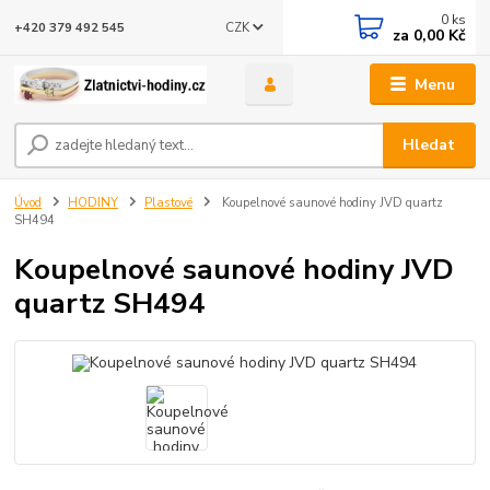
0
ks
CZK
+420 379 492 545
za
0,00 Kč
Menu
Hledat
Úvod
HODINY
Plastové
Koupelnové saunové hodiny JVD quartz
SH494
Koupelnové saunové hodiny JVD
quartz SH494