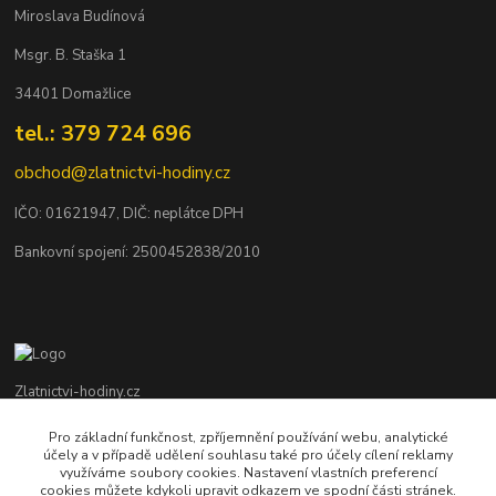
Miroslava Budínová
Msgr. B. Staška 1
34401 Domažlice
tel.: 379 724 696
obchod@zlatnictvi-hodiny.cz
IČO: 0
1621947
, DIČ: neplátce DPH
Bankovní spojení: 2500452838/2010
Zlatnictvi-hodiny.cz
Pro základní funkčnost, zpříjemnění používání webu, analytické
+420 379 492 545
účely a v případě udělení souhlasu také pro účely cílení reklamy
Po - Pá: 9,00 - 17,00 hod., So: 9,00 - 11,30 hod.
využíváme soubory cookies. Nastavení vlastních preferencí
cookies můžete kdykoli upravit odkazem ve spodní části stránek.