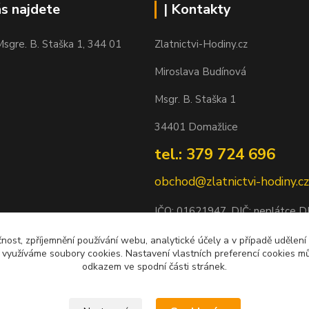
ás najdete
| Kontakty
sgre. B. Staška 1, 344 01
Zlatnictvi-Hodiny.cz
Miroslava Budínová
Msgr. B. Staška 1
34401 Domažlice
tel.: 379 724 696
obchod@zlatnictvi-hodiny.cz
IČO: 0
1621947
, DIČ: neplátce 
Bankovní spojení: 2500452838/
čnost, zpříjemnění používání webu, analytické účely a v případě udělení
y využíváme soubory cookies. Nastavení vlastních preferencí cookies mů
odkazem ve spodní části stránek.