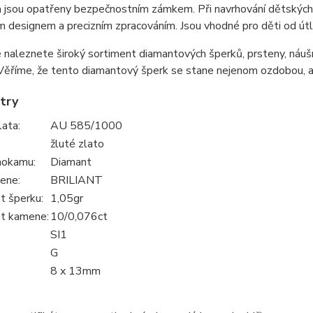
 jsou opatřeny bezpečnostním zámkem. Při navrhování dětských ná
 designem a precizním zpracováním. Jsou vhodné pro děti od út
 naleznete široký sortiment diamantových šperků, prsteny, náušn
 Věříme, že tento diamantový šperk se stane nejenom ozdobou,
try
lata:
AU 585/1000
žluté zlato
hokamu:
Diamant
ene:
BRILIANT
 šperku:
1,05gr
t kamene:
10/0,076ct
SI1
G
8 x 13mm