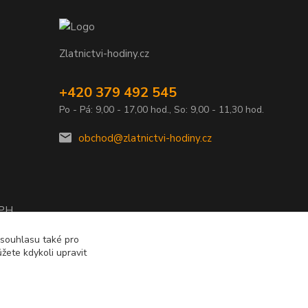
Zlatnictvi-hodiny.cz
+420 379 492 545
Po - Pá: 9,00 - 17,00 hod., So: 9,00 - 11,30 hod.
obchod@zlatnictvi-hodiny.cz
DPH
2010
 souhlasu také pro
žete kdykoli upravit