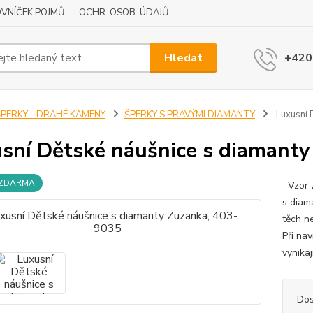
VNÍČEK POJMŮ
OCHR. OSOB. ÚDAJŮ
Hledat
+420
ŠPERKY - DRAHÉ KAMENY
ŠPERKY S PRAVÝMI DIAMANTY
Luxusní 
sní Dětské náušnice s diamant
 ZDARMA
Vzor Z
s diam
těch n
Při na
vynika
Dos