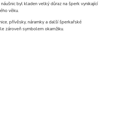
ušnic byl kladen velký důraz na šperk vynikající
lého věku.
ice, přívěsky, náramky a další šperkařské
 ale zároveň symbolem okamžiku.