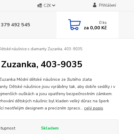
Přihlášení
CZK
0
ks
 379 492 545
za
0,00 Kč
Dětské náušnice s diamanty Zuzanka, 403-9035
y Zuzanka, 403-9035
uzanka Módní dětské náušnice ze žlutého zlata
anty. Dětské náušnice jsou vyráběny tak, aby dobře seděly i v
ejmenších ouškách a jsou opatřeny bezpečnostním zámkem.
vrhování dětských náušnic byl kladen velký důraz na šperk
jící neotřelým designem a precizním zpraco...
celý popis
tupnost
Skladem