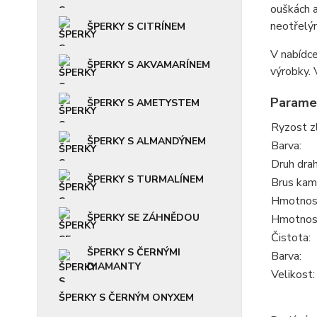
ouškách a
neotřelým
ŠPERKY S CITRÍNEM
V nabídce
ŠPERKY S AKVAMARÍNEM
výrobky.
Parame
ŠPERKY S AMETYSTEM
Ryzost z
ŠPERKY S ALMANDÝNEM
Barva:
Druh dra
ŠPERKY S TURMALÍNEM
Brus kam
Hmotnost
ŠPERKY SE ZÁHNĚDOU
Hmotnos
Čistota:
ŠPERKY S ČERNÝMI
Barva:
DIAMANTY
Velikost:
ŠPERKY S ČERNÝM ONYXEM