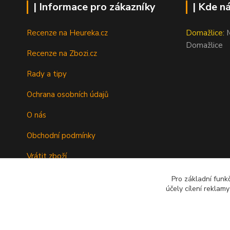
| Informace pro zákazníky
| Kde n
Recenze na Heureka.cz
Domažlice:
M
Domažlice
Recenze na Zbozi.cz
Rady a tipy
Ochrana osobních údajů
O nás
Obchodní podmínky
Vrátit zboží
Doprava
Pro základní funk
účely cílení reklam
Kontakty