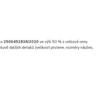
slo
2500452838/2010
ve výši 50 % z celkové ceny.
uvě dalších detailů (velikost prstene, rozměry náušnic,