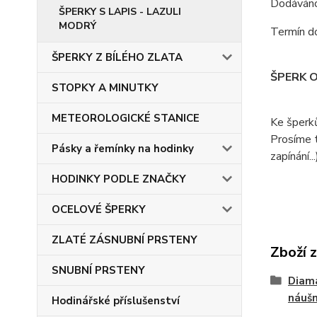
Dodáváno 
ŠPERKY S LAPIS - LAZULI
MODRÝ
Termín do
ŠPERKY Z BÍLÉHO ZLATA
ŠPERK 
STOPKY A MINUTKY
METEOROLOGICKÉ STANICE
Ke šperk
Prosíme t
Pásky a řemínky na hodinky
zapínání...
HODINKY PODLE ZNAČKY
OCELOVÉ ŠPERKY
ZLATÉ ZÁSNUBNÍ PRSTENY
Zboží 
SNUBNÍ PRSTENY
Diam
náušn
Hodinářské příslušenství