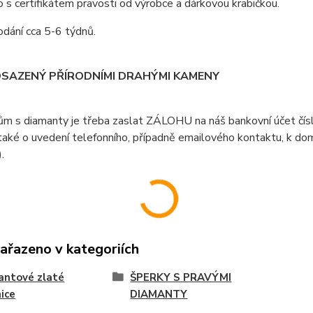
s certifikátem pravosti od výrobce a dárkovou krabičkou.
dání cca 5-6 týdnů.
OSAZENÝ PŘÍRODNÍMI DRAHÝMI KAMENY
ům s diamanty je třeba zaslat ZÁLOHU na náš bankovní účet čí
aké o uvedení telefonního, případně emailového kontaktu, k doml
).
zařazeno v kategoriích
antové zlaté
ŠPERKY S PRAVÝMI
ice
DIAMANTY