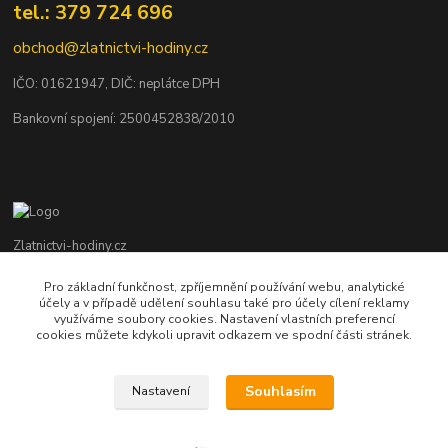
tel.: 379 724 696
obchod@zlatnictvi-hodiny.cz
IČO: 0
1621947
, DIČ: neplátce DPH
Bankovní spojení: 2500452838/2010
Zlatnictvi-hodiny.cz
Pro základní funkčnost, zpříjemnění používání webu, analytické
+420 379 492 545
účely a v případě udělení souhlasu také pro účely cílení reklamy
Po - Pá: 9,00 - 17,00 hod., So: 9,00 - 11,30 hod.
využíváme soubory cookies. Nastavení vlastních preferencí
cookies můžete kdykoli upravit odkazem ve spodní části stránek.
obchod@zlatnictvi-hodiny.cz
Souhlasím
Nastavení