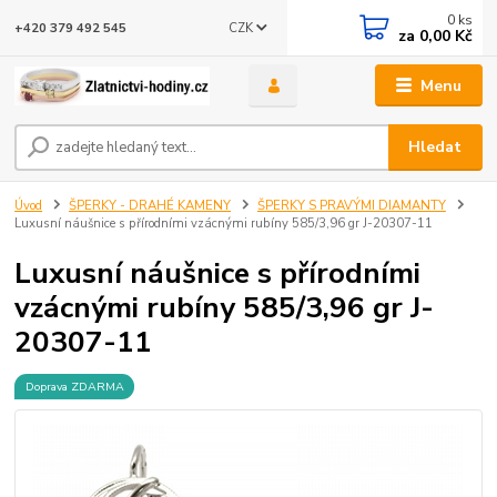
0
ks
CZK
+420 379 492 545
za
0,00 Kč
Menu
Hledat
Úvod
ŠPERKY - DRAHÉ KAMENY
ŠPERKY S PRAVÝMI DIAMANTY
Luxusní náušnice s přírodními vzácnými rubíny 585/3,96 gr J-20307-11
Luxusní náušnice s přírodními
vzácnými rubíny 585/3,96 gr J-
20307-11
Doprava ZDARMA