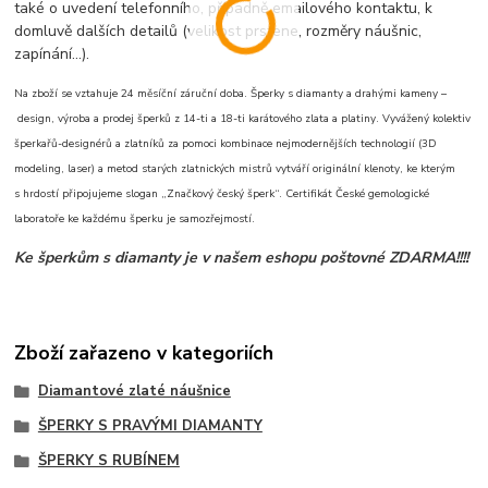
také o uvedení telefonního, případně emailového kontaktu, k
domluvě dalších detailů (velikost prstene, rozměry náušnic,
zapínání...).
Na zboží se vztahuje 24 měsíční záruční doba. Šperky s diamanty a drahými kameny –
design, výroba a prodej šperků z 14-ti a 18-ti karátového zlata a platiny. Vyvážený kolektiv
šperkařů-designérů a zlatníků za pomoci kombinace nejmodernějších technologií (3D
modeling, laser) a metod starých zlatnických mistrů vytváří originální klenoty, ke kterým
s hrdostí připojujeme slogan „Značkový český šperk“. Certifikát České gemologické
laboratoře ke každému šperku je samozřejmostí.
Ke šperkům s diamanty je v našem eshopu poštovné ZDARMA!!!!
Zboží zařazeno v kategoriích
Diamantové zlaté náušnice
ŠPERKY S PRAVÝMI DIAMANTY
ŠPERKY S RUBÍNEM