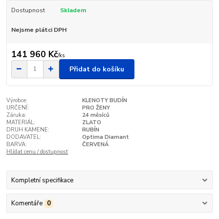
Dostupnost
Skladem
Nejsme plátci DPH
141 960 Kč
/
ks
Přidat do košíku
Výrobce:
KLENOTY BUDÍN
URČENÍ:
PRO ŽENY
Záruka:
24 měsíců
MATERIÁL:
ZLATO
DRUH KAMENE:
RUBÍN
DODAVATEL:
Optima Diamant
BARVA:
ČERVENÁ
Hlídat cenu / dostupnost
Kompletní specifikace
Komentáře
0