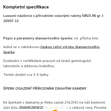
Kompletní specifikace
Luxusní náušnice s přírodními vzácnými rubíny 585/3,96 gr J-
20307-11
Popis a parametry diamantového šperku:
viz. příloha foto
Jedná se o zakázkovou
českou ruční výrobu diamantového
šperku
Dodáváno s certifikátem pravosti od české gemologické
laboratoře a dárkovou krabičkou.
Termín dodání cca 3-4 týdny.
ŠPERK OSAZENÝ PŘÍRODNÍMI DRAHÝMI KAMENY
Ke šperkům s diamanty je třeba zaslat ZÁLOHU na náš bankovní
účet číslo
2500452838/2010
ve výši 50 % z celkové ceny. Prosíme