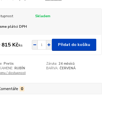
tupnost
Skladem
sme plátci DPH
 815 Kč
Přidat do košíku
/
ks
e:
Pretis
Záruka:
24 měsíců
KAMENE:
RUBÍN
BARVA:
ČERVENÁ
cenu / dostupnost
Komentáře
0