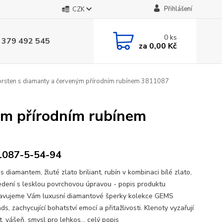
Přihlášení
CZK
0
ks
 379 492 545
za
0,00 Kč
prsten s diamanty a červeným přírodním rubínem 3811087
ým přírodním rubínem
1087-5-54-94
s diamantem, žluté zlato briliant, rubín v kombinaci bílé zlato,
edení s lesklou povrchovou úpravou - popis produktu
avujeme Vám luxusní diamantové šperky kolekce GEMS
s, zachycující bohatství emocí a přitažlivosti. Klenoty vyzařují
, vášeň, smysl pro lehkos...
celý popis