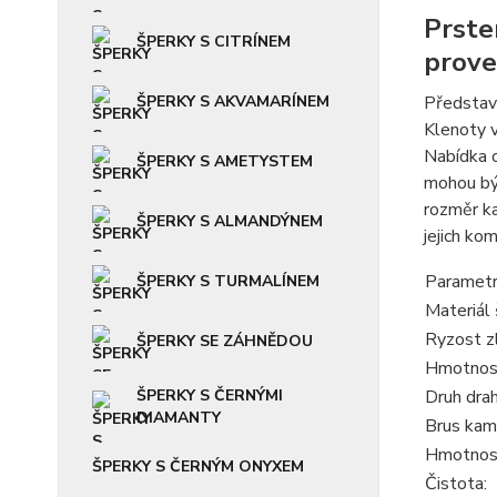
Prsten
ŠPERKY S CITRÍNEM
prove
ŠPERKY S AKVAMARÍNEM
Představu
Klenoty v
Nabídka o
ŠPERKY S AMETYSTEM
mohou být
rozměr ka
ŠPERKY S ALMANDÝNEM
jejich ko
Parametr
ŠPERKY S TURMALÍNEM
Materiál 
Ryzost z
ŠPERKY SE ZÁHNĚDOU
Hmotnost
ŠPERKY S ČERNÝMI
Druh dra
DIAMANTY
Brus kam
Hmotnos
ŠPERKY S ČERNÝM ONYXEM
Čistota: