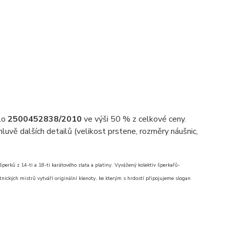
slo
2500452838/2010
ve výši 50 % z celkové ceny.
uvě dalších detailů (velikost prstene, rozměry náušnic,
erků z 14-ti a 18-ti karátového zlata a platiny. Vyvážený kolektiv šperkařů-
nických mistrů vytváří originální klenoty, ke kterým s hrdostí připojujeme slogan