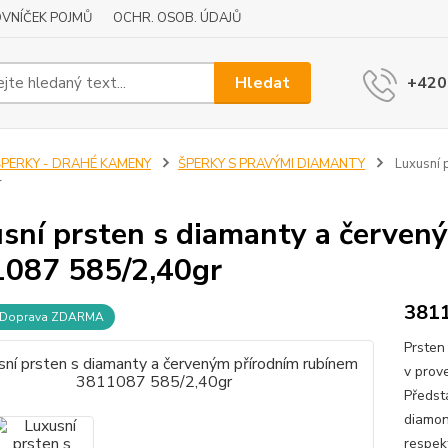
VNÍČEK POJMŮ
OCHR. OSOB. ÚDAJŮ
Hledat
+420
ŠPERKY - DRAHÉ KAMENY
ŠPERKY S PRAVÝMI DIAMANTY
Luxusní 
r
sní prsten s diamanty a červen
087 585/2,40gr
381
Doprava ZDARMA
Prsten 
v prov
Předst
diamond
respekt