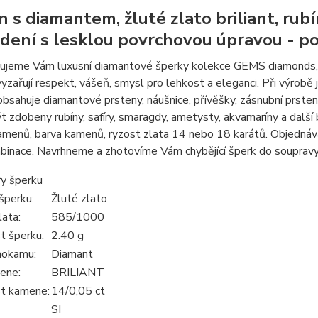
 s diamantem, žluté zlato briliant, rubí
dení s lesklou povrchovou úpravou - p
jeme Vám luxusní diamantové šperky kolekce GEMS diamonds, zac
yzařují respekt, vášeň, smysl pro lehkost a eleganci. Při výrobě 
bsahuje diamantové prsteny, náušnice, přívěšky, zásnubní prst
 zdobeny rubíny, safíry, smaragdy, ametysty, akvamaríny a další 
menů, barva kamenů, ryzost zlata 14 nebo 18 karátů. Objednáva
mbinace. Navrhneme a zhotovíme Vám chybějící šperk do soupravy
y šperku
šperku:
Žluté zlato
lata:
585/1000
 šperku:
2.40 g
hokamu:
Diamant
ene:
BRILIANT
t kamene:
14/0,05 ct
SI