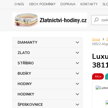
O NÁS
OBCH. PODMÍNKY
DOPRAVA
KONTAKTY
SLO
Úvod
DIAMANTY
585/2,40g
ZLATO
Luxu
3811
STŘÍBRO
BUDÍKY
Akce
HODINY
HODINKY
ŠPERKOVNICE