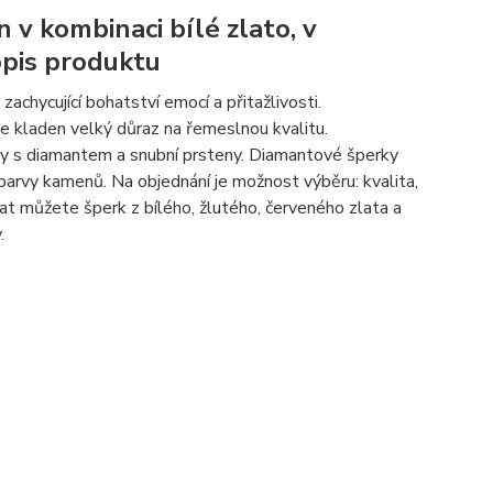
n v kombinaci bílé zlato, v
opis produktu
hycující bohatství emocí a přitažlivosti.
je kladen velký důraz na řemeslnou kvalitu.
eny s diamantem a snubní prsteny. Diamantové šperky
barvy kamenů. Na objednání je možnost výběru: kvalita,
t můžete šperk z bílého, žlutého, červeného zlata a
.