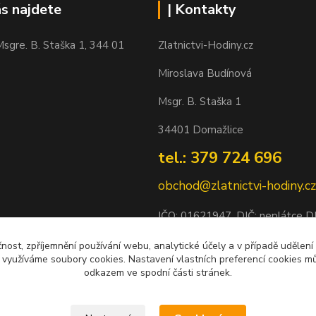
ás najdete
| Kontakty
sgre. B. Staška 1, 344 01
Zlatnictvi-Hodiny.cz
Miroslava Budínová
Msgr. B. Staška 1
34401 Domažlice
tel.: 379 724 696
obchod@zlatnictvi-hodiny.cz
IČO: 0
1621947
, DIČ: neplátce 
Bankovní spojení: 2500452838/
čnost, zpříjemnění používání webu, analytické účely a v případě udělení
y využíváme soubory cookies. Nastavení vlastních preferencí cookies mů
odkazem ve spodní části stránek.