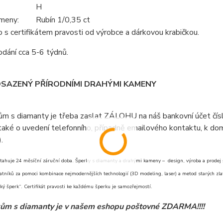
H
meny:
Rubín 1/0,35 ct
s certifikátem pravosti od výrobce a dárkovou krabičkou.
dání cca 5-6 týdnů.
OSAZENÝ PŘÍRODNÍMI DRAHÝMI KAMENY
ům s diamanty je třeba zaslat ZÁLOHU na náš bankovní účet čí
aké o uvedení telefonního, případně emailového kontaktu, k doml
).
tahuje 24 měsíční záruční doba. Šperky s diamanty a drahými kameny – design, výroba a prodej šp
atníků za pomoci kombinace nejmodernějších technologií (3D modeling, laser) a metod starých zlat
ý šperk“. Certifikát pravosti ke každému šperku je samozřejmostí.
ům s diamanty je v našem eshopu poštovné ZDARMA!!!!