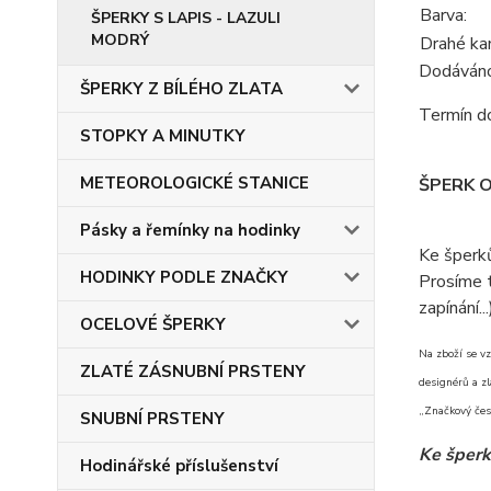
Barva:
ŠPERKY S LAPIS - LAZULI
MODRÝ
Drahé ka
Dodáváno 
ŠPERKY Z BÍLÉHO ZLATA
Termín do
STOPKY A MINUTKY
METEOROLOGICKÉ STANICE
ŠPERK 
Pásky a řemínky na hodinky
Ke šperk
HODINKY PODLE ZNAČKY
Prosíme t
zapínání...
OCELOVÉ ŠPERKY
Na zboží se vz
ZLATÉ ZÁSNUBNÍ PRSTENY
designérů a zl
„Značkový česk
SNUBNÍ PRSTENY
Ke šperk
Hodinářské příslušenství