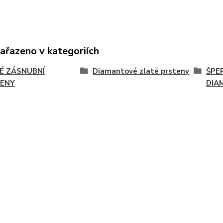
zařazeno v kategoriích
É ZÁSNUBNÍ
Diamantové zlaté prsteny
ŠPE
ENY
DIA