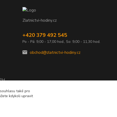
Zlatnictvi-hodiny.cz
+420 379 492 545
Po - Pá: 9,00 - 17,00 hod., So: 9,00 - 11,30 hod.
obchod@zlatnictvi-hodiny.cz
DPH
2010
 souhlasu také pro
žete kdykoli upravit