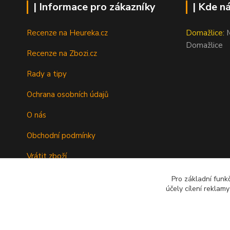
| Informace pro zákazníky
| Kde n
Recenze na Heureka.cz
Domažlice:
M
Domažlice
Recenze na Zbozi.cz
Rady a tipy
Ochrana osobních údajů
O nás
Obchodní podmínky
Vrátit zboží
Doprava
Pro základní funk
účely cílení reklam
Kontakty