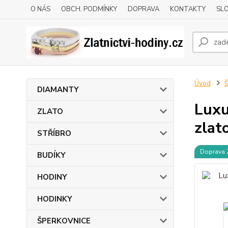
O NÁS
OBCH. PODMÍNKY
DOPRAVA
KONTAKTY
SLO
Úvod
DIAMANTY
Luxu
ZLATO
zlat
STŘÍBRO
Doprava
BUDÍKY
HODINY
HODINKY
ŠPERKOVNICE