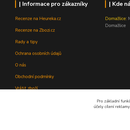
| Informace pro zákazníky
| Kde n
Recenze na Heureka.cz
Domažlice:
M
Domažlice
Recenze na Zbozi.cz
Rady a tipy
Ochrana osobních údajů
O nás
Obchodní podmínky
Vrátit zboží
Doprava
Pro základní funk
účely cílení reklam
Kontakty