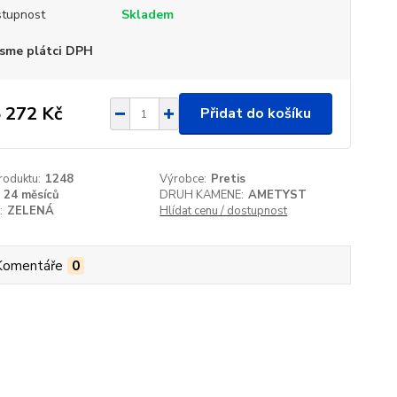
tupnost
Skladem
sme plátci DPH
 272 Kč
Přidat do košíku
roduktu:
1248
Výrobce:
Pretis
24 měsíců
DRUH KAMENE:
AMETYST
:
ZELENÁ
Hlídat cenu / dostupnost
Komentáře
0