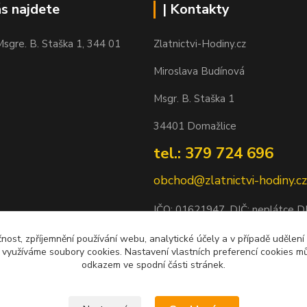
ás najdete
| Kontakty
sgre. B. Staška 1, 344 01
Zlatnictvi-Hodiny.cz
Miroslava Budínová
Msgr. B. Staška 1
34401 Domažlice
tel.: 379 724 696
obchod@zlatnictvi-hodiny.cz
IČO: 0
1621947
, DIČ: neplátce 
Bankovní spojení: 2500452838/
čnost, zpříjemnění používání webu, analytické účely a v případě udělení
y využíváme soubory cookies. Nastavení vlastních preferencí cookies mů
odkazem ve spodní části stránek.