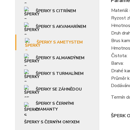
Parame
Materiál 
ŠPERKY S CITRÍNEM
Ryzost z
Hmotnost
ŠPERKY S AKVAMARÍNEM
Druh dra
Brus kam
ŠPERKY S AMETYSTEM
Hmotnos
Čistota:
ŠPERKY S ALMANDÝNEM
Barva:
Drahé ka
ŠPERKY S TURMALÍNEM
Průměr 
Dodáváno 
ŠPERKY SE ZÁHNĚDOU
Termín do
ŠPERKY S ČERNÝMI
DIAMANTY
ŠPERK 
ŠPERKY S ČERNÝM ONYXEM