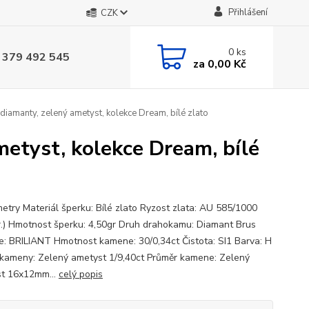
Přihlášení
CZK
0
ks
 379 492 545
za
0,00 Kč
diamanty, zelený ametyst, kolekce Dream, bílé zlato
metyst, kolekce Dream, bílé
try Materiál šperku: Bílé zlato Ryzost zlata: AU 585/1000
r.) Hmotnost šperku: 4,50gr Druh drahokamu: Diamant Brus
: BRILIANT Hmotnost kamene: 30/0,34ct Čistota: SI1 Barva: H
kameny: Zelený ametyst 1/9,40ct Průměr kamene: Zelený
t 16x12mm...
celý popis