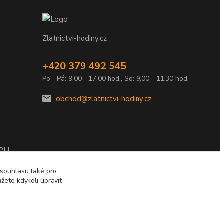
Zlatnictvi-hodiny.cz
+420 379 492 545
Po - Pá: 9,00 - 17,00 hod., So: 9,00 - 11,30 hod.
obchod@zlatnictvi-hodiny.cz
DPH
2010
 souhlasu také pro
žete kdykoli upravit