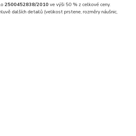
slo
2500452838/2010
ve výši 50 % z celkové ceny.
uvě dalších detailů (velikost prstene, rozměry náušnic,