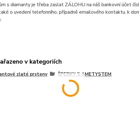
ům s diamanty je třeba zaslat ZÁLOHU na náš bankovní účet čí
aké o uvedení telefonního, případně emailového kontaktu, k doml
).
zařazeno v kategoriích
ntové zlaté prsteny
ŠPERKY S AMETYSTEM