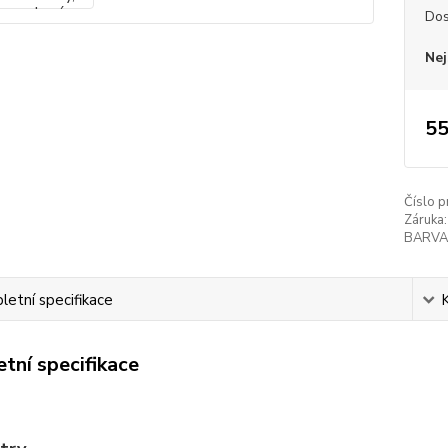
Dos
Nej
55
Číslo p
Záruka:
BARVA
etní specifikace
tní specifikace