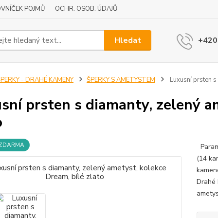
VNÍČEK POJMŮ
OCHR. OSOB. ÚDAJŮ
Hledat
+420
ŠPERKY - DRAHÉ KAMENY
ŠPERKY S AMETYSTEM
Luxusní prsten s 
sní prsten s diamanty, zelený a
o
 ZDARMA
Parame
(14 ka
kamene
Drahé 
ametys