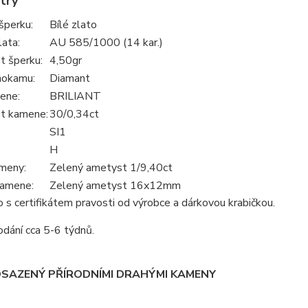
try
šperku:
Bílé zlato
lata:
AU 585/1000 (14 kar.)
 šperku:
4,50gr
hokamu:
Diamant
ene:
BRILIANT
t kamene:
30/0,34ct
SI1
H
meny:
Zelený ametyst 1/9,40ct
kamene:
Zelený ametyst 16x12mm
s certifikátem pravosti od výrobce a dárkovou krabičkou.
dání cca 5-6 týdnů.
OSAZENÝ PŘÍRODNÍMI DRAHÝMI KAMENY