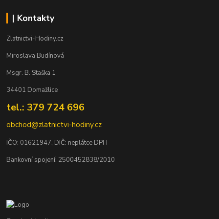
| Kontakty
Zlatnictvi-Hodiny.cz
Miroslava Budínová
Msgr. B. Staška 1
34401 Domažlice
tel.: 379 724 696
obchod@zlatnictvi-hodiny.cz
IČO: 0
1621947
, DIČ: neplátce DPH
Bankovní spojení: 2500452838/2010