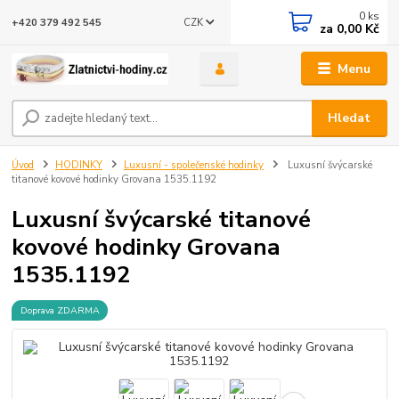
0
ks
CZK
+420 379 492 545
za
0,00 Kč
Menu
Hledat
Úvod
HODINKY
Luxusní - společenské hodinky
Luxusní švýcarské
titanové kovové hodinky Grovana 1535.1192
Luxusní švýcarské titanové
kovové hodinky Grovana
1535.1192
Doprava ZDARMA