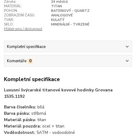
Záruka:
24 měsíců
MATERIÁL:
TITAN
POHON:
BATERIOVÝ - QUARTZ
ZOBRAZENÍ ČASU:
ANALOGOVÉ
TVAR:
KULATÝ
SKLO:
MINERÁLNÍ - TVRZENÉ
Hlídat cenu / dostupnost
Kompletní specifikace
Komentáře
0
Kompletní specifikace
Luxusní švýcarské titanové kovové hodinky Grovana
1535.1192
Barva číselníku:
bílá
Barva pásku:
stříbrná
Materiál pásku:
titan
Materiál pouzdra:
ocel + titan
Voděodolnost:
5ATM - vodoodolné