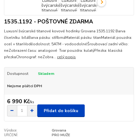
1535.1192 - POŠTOVNÉ ZDARMA
Luxusní švýcarské titanové kovové hodinky Grovana 1535.1192 Barva
číselníku: bíláBarva pásku: stříbrnáMateriál pásku: titanMateriál pouzdra:
ocel + titanVoděodolnost: 5ATM - vodoodolnéŠroubovací zadní víčko:
neZobrazení času: analogové Tvar pouzdra: kulatýPřezka: klasická
přezkaChronograf: neZobra...
celý popis
Dostupnost
Skladem
Nejsme plátci DPH
6 990 Kč
/
ks
Přidat do košíku
Výrobce:
Grovana
URČENÍ:
PRO MUŽE