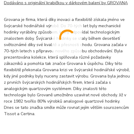
Dodáváno s originální krabičkou v dárkovém balení by GROVANA
Grovana je firma, která díky inovaci a flexibilitě získala jméno ve
švýcarské hodinářské výrobě. Do 70-tých let byly mechanické
hodinky vyráběny způsobem, který odpovídal technologickým
znalostem doby. Švýcarské hodinky se staly během desetiletí
světoznámé díky své kvalitě a přesnosti chodu. Grovana začala v
70-tých letech s přípravou nového způsobu obchodování. Byla
prezentována kolekce, která splňovala různé požadavky
zákazníků a pomohla tak značce Grovana k úspěchu. Díky této
flexibilitě překonala Grovana krizi ve švýcarské hodinářské výrobě,
kdy jiné podniky byly nuceny zastavit výrobu. Grovana byla jednou
z prvních švýcarských hodinářských firem, která začala s
analogickým quartzovým systémem. Díky znalosti této
technologie bylo Grovaně umožněno uzavírat nové obchody. Již v
roce 1982 tvořilo 80% výrobků analogové quartzové hodinky.
Dnes se tato značka směle může rovnat jejím větším sourozencům
Tissot a Certina.