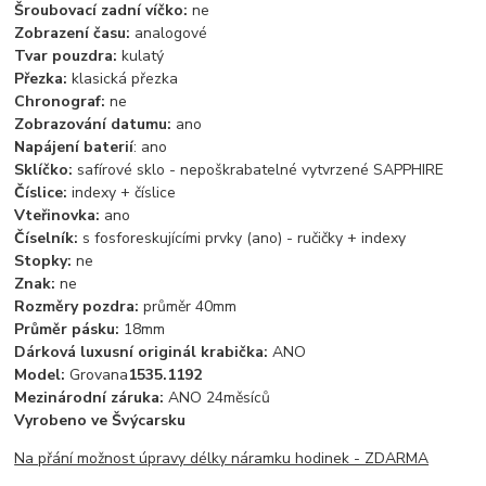
Šroubovací zadní víčko:
ne
Zobrazení času:
analogové
Tvar pouzdra:
kulatý
Přezka:
klasická přezka
Chronograf:
ne
Zobrazování datumu:
ano
Napájení baterií
: ano
Sklíčko:
safírové sklo - nepoškrabatelné vytvrzené SAPPHIRE
Číslice:
indexy + číslice
Vteřinovka:
ano
Číselník:
s fosforeskujícími prvky (ano) - ručičky + indexy
Stopky:
ne
Znak:
ne
Rozměry pozdra:
průměr 40mm
Průměr pásku:
18mm
Dárková luxusní originál krabička:
ANO
Model:
Grovana
1535.1192
Mezinárodní záruka:
ANO 24měs
íců
Vyrobeno ve Švýcarsku
Na přání možnost úpravy délky náramku hodinek - ZDARMA