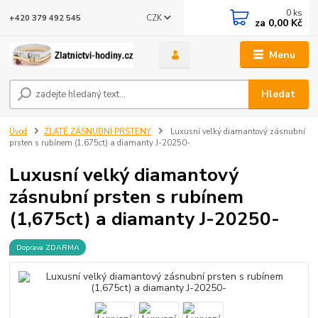
0
ks
CZK
+420 379 492 545
za
0,00 Kč
Menu
Hledat
Úvod
ZLATÉ ZÁSNUBNÍ PRSTENY
Luxusní velký diamantový zásnubní
prsten s rubínem (1,675ct) a diamanty J-20250-
Luxusní velký diamantový
zásnubní prsten s rubínem
(1,675ct) a diamanty J-20250-
Doprava ZDARMA