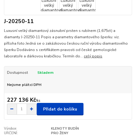
J-20250-11
Luxusní velký diamantový zásnubní prsten s rubínem (1,675ct) a
diamanty J-20250-11 Popis a parametry diamantového šperku: viz.
příloha foto Jedná se o zakázkovou českou ruční výrobu diamantového
šperku Dodáváno s certifikátem pravosti od české gemologické
laboratoře a dárkovou krabičkou. Termín do...
celý popis
Dostupnost
Skladem
Nejsme plátci DPH
227 136 Kč
/
ks
Přidat do košíku
Výrobce:
KLENOTY BUDÍN
URČENÍ:
PRO ŽENY