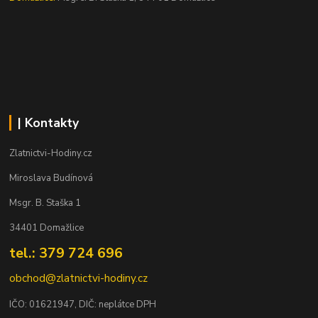
| Kontakty
Zlatnictvi-Hodiny.cz
Miroslava Budínová
Msgr. B. Staška 1
34401 Domažlice
tel.: 379 724 696
obchod@zlatnictvi-hodiny.cz
IČO: 0
1621947
, DIČ: neplátce DPH