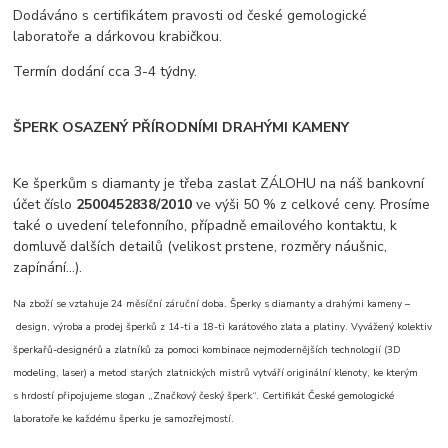
Dodáváno s certifikátem pravosti od české gemologické
laboratoře a dárkovou krabičkou.
Termín dodání cca 3-4 týdny.
ŠPERK OSAZENÝ PŘÍRODNÍMI DRAHÝMI KAMENY
Ke šperkům s diamanty je třeba zaslat ZÁLOHU na náš bankovní
účet číslo
2500452838/2010
ve výši 50 % z celkové ceny. Prosíme
také o uvedení telefonního, případně emailového kontaktu, k
domluvě dalších detailů (velikost prstene, rozměry náušnic,
zapínání...).
Na zboží se vztahuje 24 měsíční záruční doba. Šperky s diamanty a drahými kameny –
design, výroba a prodej šperků z 14-ti a 18-ti karátového zlata a platiny. Vyvážený kolektiv
šperkařů-designérů a zlatníků za pomoci kombinace nejmodernějších technologií (3D
modeling, laser) a metod starých zlatnických mistrů vytváří originální klenoty, ke kterým
s hrdostí připojujeme slogan „Značkový český šperk“. Certifikát České gemologické
laboratoře ke každému šperku je samozřejmostí.