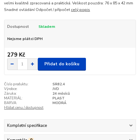
velmi kvalitně zpracovaná a praktická. Velikost pouzdra: 76 x 85 x 42 mm
Snadné ovládání Odpočet / přípočet
celý popis
Dostupnost
Skladem
Nejsme plátci DPH
279 Kč
Přidat do košíku
Číslo produktu:
SR82.4
Výrobce:
JVD
Záruka:
24 měsíců
MATERIÁL:
PLAST
BARVA:
MODRÁ
Hlídat cenu / dostupnost
Kompletní specifikace