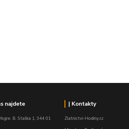
ás najdete
| Kontakty
sgre. B. Staška 1, 344 01
Zlatnictvi-Hodiny.cz