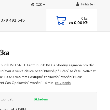
Přihlášení
CZK
0
ks
 379 492 545
za
0,00 Kč
čka
 budík JVD SR51 Tento budík JVD je vhodný zejména pro děti.
lní tvar a velké číslice ocení hlavně při učení se času. Velikost
a: 100x90x65 mm Postupné zesilování zvonění Budík
ení Čas Opakování zvonění – 4 min.
celý popis
tupnost
Skladem
sme plátci DPH