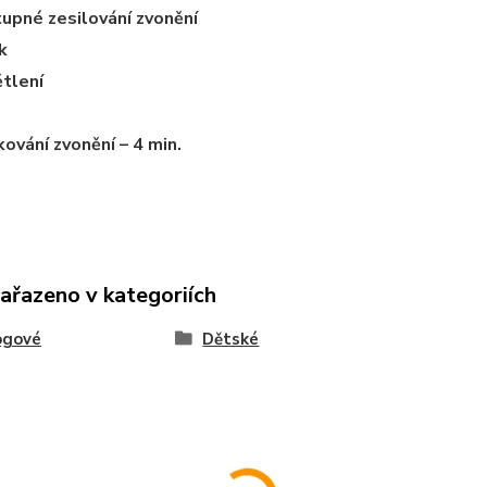
upné zesilování zvonění
k
tlení
ování zvonění – 4 min.
zařazeno v kategoriích
ogové
Dětské