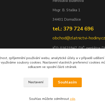
Miroslava Budínová
Msgr. B. Staška 1
34401 Domažlice
tel.: 379 724 696
obchod@zlatnictvi-hodiny.cz
IČO: 0
1621947
, DIČ: neplátce 
Bankovní spojení: 2500452838/
čnost, zpříjemnění používání webu, analytické účely a v případě udělení
y využíváme soubory cookies. Nastavení vlastních preferencí cookies mů
odkazem ve spodní části stránek.
Souhlasím
Nastavení
Souhlas můžete odmítnout
zde
.