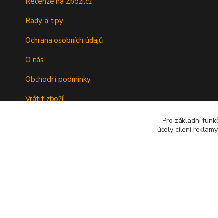
Recenze na Zbozi.cz
Rady a tipy
Ochrana osobních údajů
O nás
Obchodní podmínky
Vrátit zboží
Doprava
Pro základní funk
účely cílení reklam
Kontakty