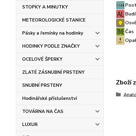
Post
STOPKY A MINUTKY
Budí
METEOROLOGICKÉ STANICE
Osvě
Čas
Pásky a řemínky na hodinky
Opak
HODINKY PODLE ZNAČKY
OCELOVÉ ŠPERKY
ZLATÉ ZÁSNUBNÍ PRSTENY
Zboží 
SNUBNÍ PRSTENY
Anal
Hodinářské příslušenství
TOVÁRNA NA ČAS
LUXUR