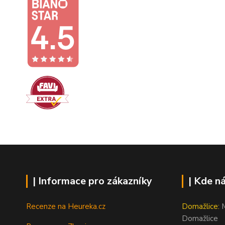
| Informace pro zákazníky
| Kde n
Recenze na Heureka.cz
Domažlice:
M
Domažlice