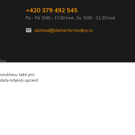
+420 379 492 545
Po - Pá: 9,00 - 17,00 hod., So: 9,00 - 11,30 hod.
obchod@zlatnictvi-hodiny.cz
DPH
2010
 souhlasu také pro
žete kdykoli upravit
Vytvořeno na
Eshop-rychle.cz