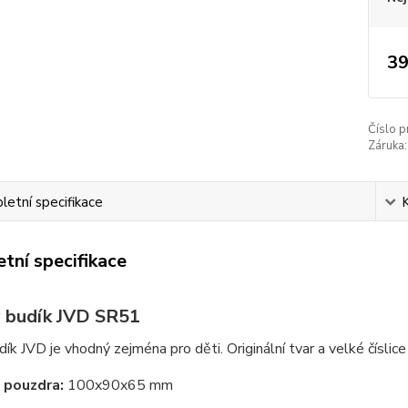
39
Číslo p
Záruka:
etní specifikace
tní specifikace
 budík JVD SR51
ík JVD je vhodný zejména pro děti. Originální tvar a velké číslice 
 pouzdra:
100x90x65 mm