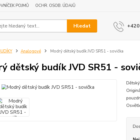
VNÍČEK POJMŮ
OCHR. OSOB. ÚDAJŮ
Hledat
+420
BUDÍKY
Analogové
Modrý dětský budík JVD SR51 - sovička
ý dětský budík JVD SR51 - sovi
Dětský
Originá
pouzdr
Osvětl
Dos
Nej