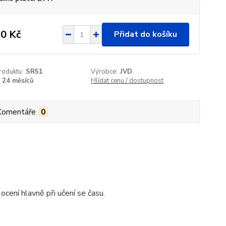
0 Kč
Přidat do košíku
roduktu:
SR51
Výrobce:
JVD
24 měsíců
Hlídat cenu / dostupnost
Komentáře
0
ocení hlavně při učení se času.