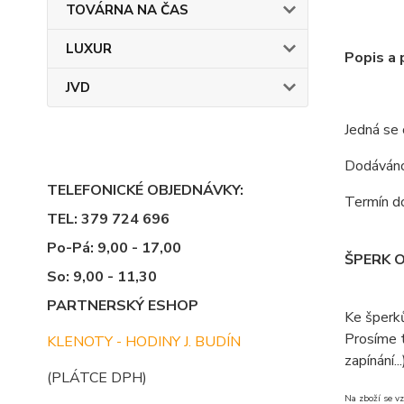
TOVÁRNA NA ČAS
LUXUR
Popis a
JVD
Jedná se
Dodáváno 
TELEFONICKÉ OBJEDNÁVKY:
Termín do
TEL: 379 724 696
Po-Pá: 9,00 - 17,00
ŠPERK 
So: 9,00 - 11,30
PARTNERSKÝ ESHOP
Ke šperk
Prosíme t
KLENOTY - HODINY J. BUDÍN
zapínání...
(PLÁTCE DPH)
Na zboží se vz