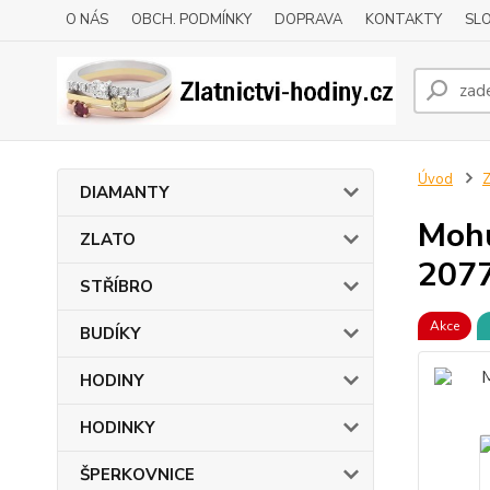
O NÁS
OBCH. PODMÍNKY
DOPRAVA
KONTAKTY
SLO
Úvod
DIAMANTY
Mohu
ZLATO
207
STŘÍBRO
Akce
BUDÍKY
HODINY
HODINKY
ŠPERKOVNICE