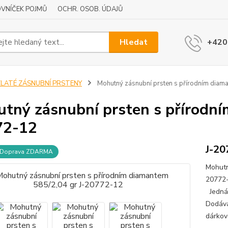
VNÍČEK POJMŮ
OCHR. OSOB. ÚDAJŮ
Hledat
+420
ZLATÉ ZÁSNUBNÍ PRSTENY
Mohutný zásnubní prsten s přírodním diam
tný zásnubní prsten s přírodní
72-12
J-20
Doprava ZDARMA
Mohutn
20772-
Jedná 
Dodává
dárkov