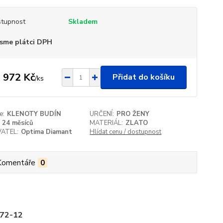
tupnost
Skladem
sme plátci DPH
 972 Kč
Přidat do košíku
/
ks
e:
KLENOTY BUDÍN
URČENÍ:
PRO ŽENY
24 měsíců
MATERIÁL:
ZLATO
ATEL:
Optima Diamant
Hlídat cenu / dostupnost
Komentáře
0
772-12