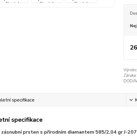
Dos
Nej
26
Výrobc
Záruka:
DODAV
etní specifikace
tní specifikace
zásnubní prsten s přírodním diamantem 585/2,04 gr J-20