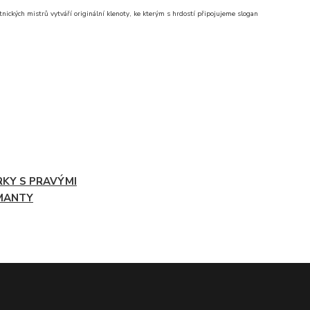
nických mistrů vytváří originální klenoty, ke kterým s hrdostí připojujeme slogan
RKY S PRAVÝMI
MANTY