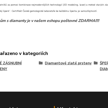
atníků za pomoci kombinace nejmodernějších technologií (3D modeling, laser) a metod starých zlat
ký šperk“. Certifikát České gemologické laboratoře ke každému šperku je samozřejmostí.
ům s diamanty je v našem eshopu poštovné ZDARMA!!!!
zařazeno v kategoriích
É ZÁSNUBNÍ
Diamantové zlaté prsteny
ŠPE
ENY
DIA