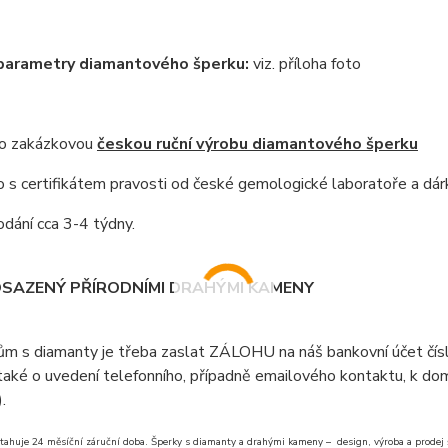
 parametry diamantového šperku:
viz. příloha foto
 o zakázkovou
českou ruční výrobu diamantového šperku
s certifikátem pravosti od české gemologické laboratoře a dár
dání cca 3-4 týdny.
OSAZENÝ PŘÍRODNÍMI DRAHÝMI KAMENY
ům s diamanty je třeba zaslat ZÁLOHU na náš bankovní účet čí
aké o uvedení telefonního, případně emailového kontaktu, k doml
).
tahuje 24 měsíční záruční doba. Šperky s diamanty a drahými kameny – design, výroba a prodej šp