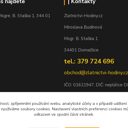
ás najdete
| Kontakty
sgre. B. Staška 1, 344 01
Zlatnictvi-Hodiny.cz
Miroslava Budínová
Msgr. B. Staška 1
34401 Domažlice
tel.: 379 724 696
obchod@zlatnictvi-hodiny.cz
IČO: 0
1621947
, DIČ: neplátce 
Bankovní spojení: 2500452838/
čnost, zpříjemnění používání webu, analytické účely a v případě udělení
y využíváme soubory cookies. Nastavení vlastních preferencí cookies mů
odkazem ve spodní části stránek.