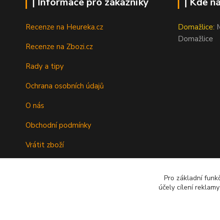
| Informace pro zákazníky
| Kde n
Recenze na Heureka.cz
Domažlice:
M
Domažlice
Recenze na Zbozi.cz
Rady a tipy
Ochrana osobních údajů
O nás
Obchodní podmínky
Vrátit zboží
Doprava
Pro základní funk
Kontakty
účely cílení reklam