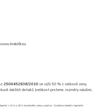
kovou krabičkou.
slo
2500452838/2010
ve výši 50 % z celkové ceny.
uvě dalších detailů (velikost prstene, rozměry náušnic,
erků z 14-ti a 18-ti karátového zlata a platiny. Vyvážený kolektiv šperkařů-