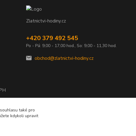
Zlatnictvi-hodiny.cz
+420 379 492 545
Po - Pá: 9,00 - 17,00 hod., So: 9,00 - 11,30 hod.
obchod@zlatnictvi-hodiny.cz
DPH
2010
 souhlasu také pro
žete kdykoli upravit