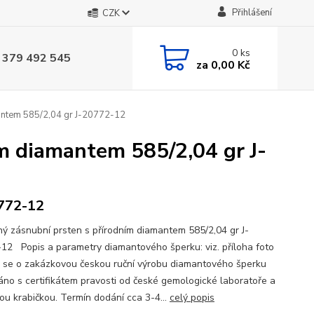
Přihlášení
CZK
0
ks
 379 492 545
za
0,00 Kč
antem 585/2,04 gr J-20772-12
m diamantem 585/2,04 gr J-
772-12
ý zásnubní prsten s přírodním diamantem 585/2,04 gr J-
12 Popis a parametry diamantového šperku: viz. příloha foto
se o zakázkovou českou ruční výrobu diamantového šperku
no s certifikátem pravosti od české gemologické laboratoře a
ou krabičkou. Termín dodání cca 3-4...
celý popis