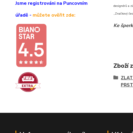
Jsme registrováni na Puncovním
designérů a zl
„Značkový čes
úřadě -
můžete ověřit zde:
Ke šperk
Zboží 
ZLAT
PRST