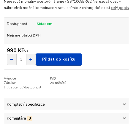
Nerezový mohutný ocelový náramek SSY1068BRG2 Nerezová ocel –
náhrdelník možná kombinace v setu s tímto z chirurgické oceli
celý popis
Dostupnost
Skladem
Nejsme plátci DPH
990 Kč
/
ks
Přidat do košíku
Výrobce:
JVD
Záruka:
24 měsíců
Hlídat cenu / dostupnost
Kompletní specifikace
Komentáře
0