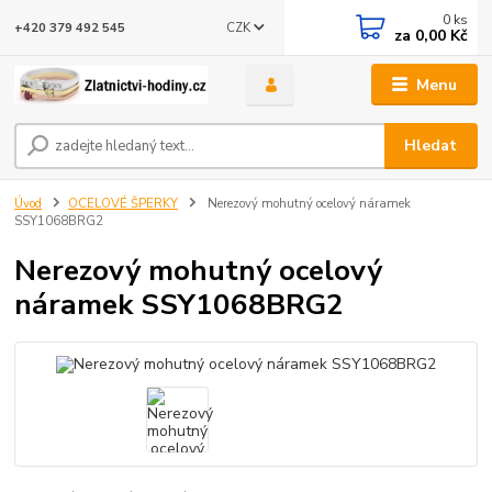
0
ks
CZK
+420 379 492 545
za
0,00 Kč
Menu
Hledat
Úvod
OCELOVÉ ŠPERKY
Nerezový mohutný ocelový náramek
SSY1068BRG2
Nerezový mohutný ocelový
náramek SSY1068BRG2