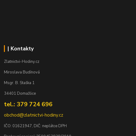
| Kontakty
Zlatnictvi-Hodiny.cz
Miroslava Budínová
Msgr. B. Staška 1
34401 Domažlice
tel.: 379 724 696
obchod@zlatnictvi-hodiny.cz
IČO: 0
1621947
, DIČ: neplátce DPH