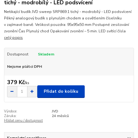
tichý - modrobílý - LED podsvícení
Netikající budík JVD sweep SRP869.1 tichý - modrobílý - LED podsvícení
Pěkný analogový budík s plynulým chodem a osvětlením číselníku
v zajímavé barvě. Velikost pouzdra: 95x95x50 mm Postupné zesilování
zvonění Čas Plynulý chod Opakování zvonění – 5 min. LED svítící čísla
celý popis
Dostupnost
Skladem
Nejsme plátci DPH
379 Kč
/
ks
Přidat do košíku
Výrobce:
JVD
Záruka:
24 měsíců
Hlídat cenu / dostupnost