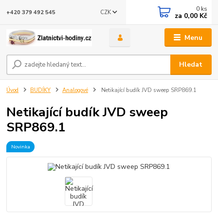
0
ks
CZK
+420 379 492 545
za
0,00 Kč
Menu
Hledat
Úvod
BUDÍKY
Analogové
Netikající budík JVD sweep SRP869.1
Netikající budík JVD sweep
SRP869.1
Novinka