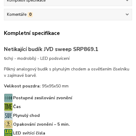
Kompletní specifikace
Komentáře
0
Kompletní specifikace
Netikající budík JVD sweep SRP869.1
tichý - modrobílý - LED podsvícení
Pěkný analogový budík s plynulým chodem a osvětlením číselníku
v zajímavé barvě.
Velikost pouzdra:
95x95x50 mm
Postupné zesilování zvonění
Čas
Plynulý chod
Opakování zvonění – 5 min.
LED svítící čísla