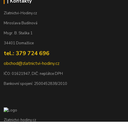
| Kontakty
Zlatnictvi-Hodiny.cz
Miroslava Budínová
Msgr. B. Staška 1
34401 Domažlice
tel.: 379 724 696
obchod@zlatnictvi-hodiny.cz
IČO: 0
1621947
, DIČ: neplátce DPH
Bankovní spojení: 2500452838/2010
Zlatnictvi-hodiny.cz