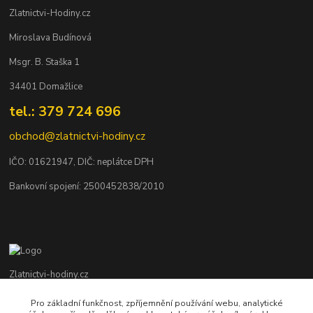
Zlatnictvi-Hodiny.cz
Miroslava Budínová
Msgr. B. Staška 1
34401 Domažlice
tel.: 379 724 696
obchod@zlatnictvi-hodiny.cz
IČO: 0
1621947
, DIČ: neplátce DPH
Bankovní spojení: 2500452838/2010
Zlatnictvi-hodiny.cz
Pro základní funkčnost, zpříjemnění používání webu, analytické
+420 379 492 545