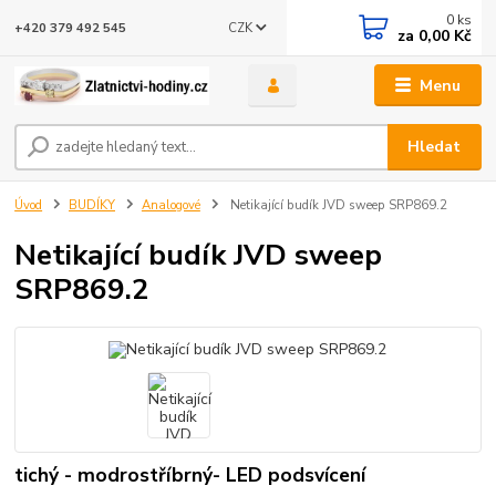
0
ks
CZK
+420 379 492 545
za
0,00 Kč
Menu
Hledat
Úvod
BUDÍKY
Analogové
Netikající budík JVD sweep SRP869.2
Netikající budík JVD sweep
SRP869.2
tichý - modrostříbrný- LED podsvícení