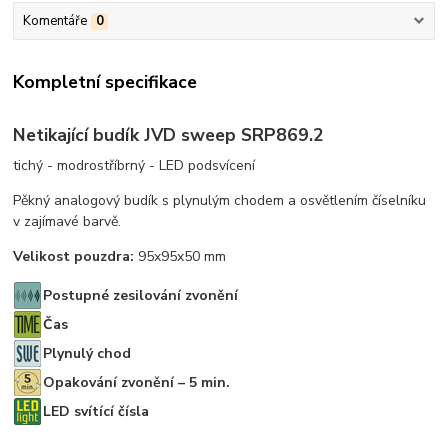
Komentáře
0
Kompletní specifikace
Netikající budík JVD sweep SRP869.2
tichý - modrostříbrný - LED podsvícení
Pěkný analogový budík s plynulým chodem a osvětlením číselníku
v zajímavé barvě.
Velikost pouzdra:
95x95x50 mm
Postupné zesilování zvonění
Čas
Plynulý chod
Opakování zvonění – 5 min.
LED svítící čísla