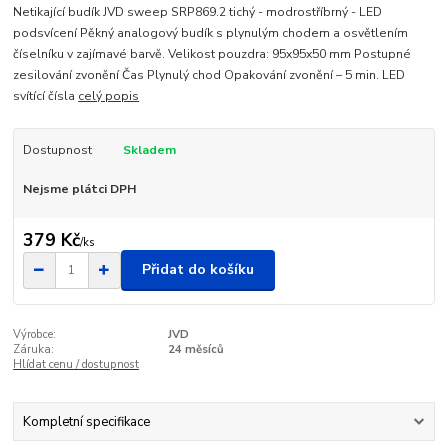
Netikající budík JVD sweep SRP869.2 tichý - modrostříbrný - LED
podsvícení Pěkný analogový budík s plynulým chodem a osvětlením
číselníku v zajímavé barvě. Velikost pouzdra: 95x95x50 mm Postupné
zesilování zvonění Čas Plynulý chod Opakování zvonění – 5 min. LED
svítící čísla
celý popis
Dostupnost
Skladem
Nejsme plátci DPH
379 Kč
/
ks
Přidat do košíku
Výrobce:
JVD
Záruka:
24 měsíců
Hlídat cenu / dostupnost
Kompletní specifikace