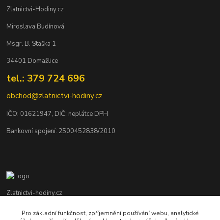
Zlatnictvi-Hodiny.cz
Miroslava Budínová
Msgr. B. Staška 1
34401 Domažlice
tel.: 379 724 696
obchod@zlatnictvi-hodiny.cz
IČO: 0
1621947
, DIČ: neplátce DPH
Bankovní spojení: 2500452838/2010
Zlatnictvi-hodiny.cz
Pro základní funkčnost, zpříjemnění používání webu, analytické
+420 379 492 545