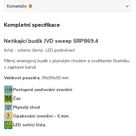
Komentáře
0
Kompletní specifikace
Netikající budík JVD sweep SRP869.4
tichý - zeleno-černý- LED podsvícení
Pěkný analogový budík s plynulým chodem a osvětlením číselníku
v zajímavé barvě.
Velikost pouzdra:
95x95x50 mm
Postupné zesilování zvonění
Čas
Plynulý chod
Opakování zvonění – 5 min.
LED svítící čísla