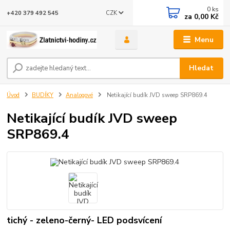
0
ks
CZK
+420 379 492 545
za
0,00 Kč
Menu
Hledat
Úvod
BUDÍKY
Analogové
Netikající budík JVD sweep SRP869.4
Netikající budík JVD sweep
SRP869.4
tichý - zeleno-černý- LED podsvícení