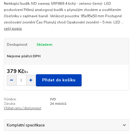
Netikající budík JVD sweep SRP869.4 tichý - zeleno-černý- LED
podsvícení Pěkný analogový budík s plynulým chodem a osvětlením
číselníku v zajímavé barvě. Velikost pouzdra: 95x95x50 mm Postupné
zesilování zvonění Čas Plynulý chod Opakování zvonění – 5 min. LED ...
celý popis
Dostupnost
Skladem
Nejsme plátci DPH
379 Kč
/
ks
Přidat do košíku
Výrobce:
JVD
Záruka:
24 měsíců
Hlídat cenu / dostupnost
Kompletní specifikace