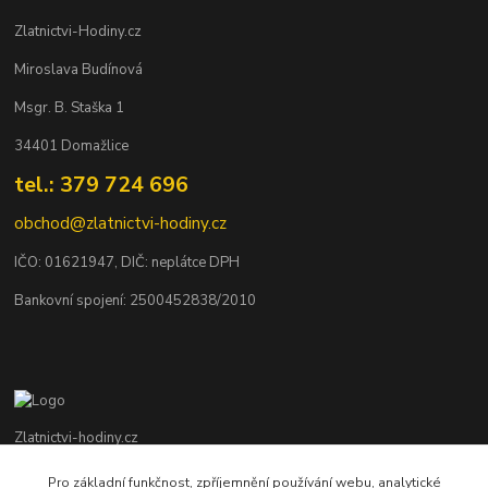
Zlatnictvi-Hodiny.cz
Miroslava Budínová
Msgr. B. Staška 1
34401 Domažlice
tel.: 379 724 696
obchod@zlatnictvi-hodiny.cz
IČO: 0
1621947
, DIČ: neplátce DPH
Bankovní spojení: 2500452838/2010
Zlatnictvi-hodiny.cz
Pro základní funkčnost, zpříjemnění používání webu, analytické