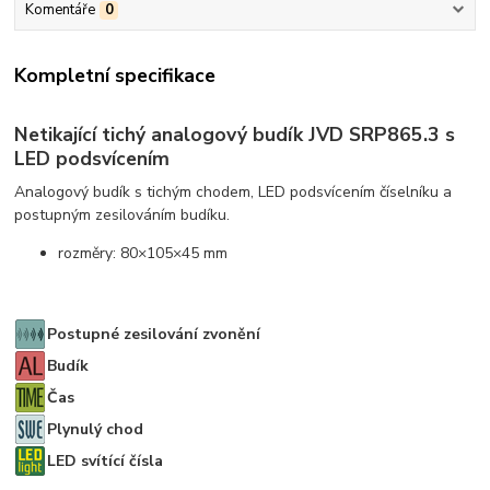
Komentáře
0
Kompletní specifikace
Netikající tichý analogový budík JVD SRP865.3 s
LED podsvícením
Analogový budík s tichým chodem, LED podsvícením číselníku a
postupným zesilováním budíku.
rozměry: 80×105×45 mm
Postupné zesilování zvonění
Budík
Čas
Plynulý chod
LED svítící čísla