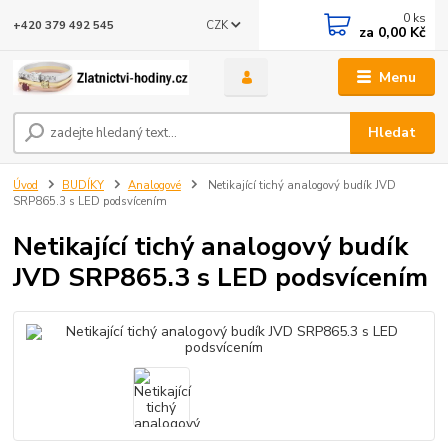
0
ks
CZK
+420 379 492 545
za
0,00 Kč
Menu
Hledat
Úvod
BUDÍKY
Analogové
Netikající tichý analogový budík JVD
SRP865.3 s LED podsvícením
Netikající tichý analogový budík
JVD SRP865.3 s LED podsvícením