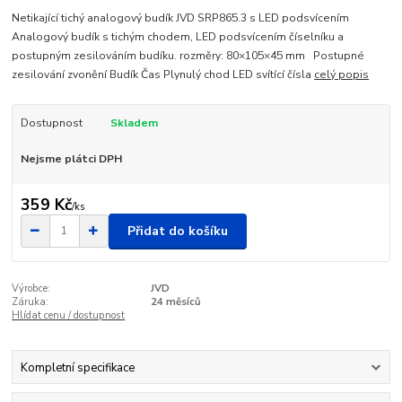
Netikající tichý analogový budík JVD SRP865.3 s LED podsvícením
Analogový budík s tichým chodem, LED podsvícením číselníku a
postupným zesilováním budíku. rozměry: 80×105×45 mm Postupné
zesilování zvonění Budík Čas Plynulý chod LED svítící čísla
celý popis
Dostupnost
Skladem
Nejsme plátci DPH
359 Kč
/
ks
Přidat do košíku
Výrobce:
JVD
Záruka:
24 měsíců
Hlídat cenu / dostupnost
Kompletní specifikace