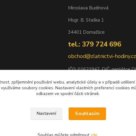
Miroslava Budínová
Msgr. B. Staška 1
34401 Domažlice
tel.: 379 724 696
obchod@zlatnictvi-hodiny.cz
IČO: 0
1621947
, DIČ: neplátce 
Bankovní spojení: 2500452838/
čnost, zpříjemnění používání webu, analytické účely a v případě udělení
y využíváme soubory cookies. Nastavení vlastních preferencí cookies mů
odkazem ve spodní části stránek.
Souhlasím
Nastavení
Souhlas můžete odmítnout
zde
.