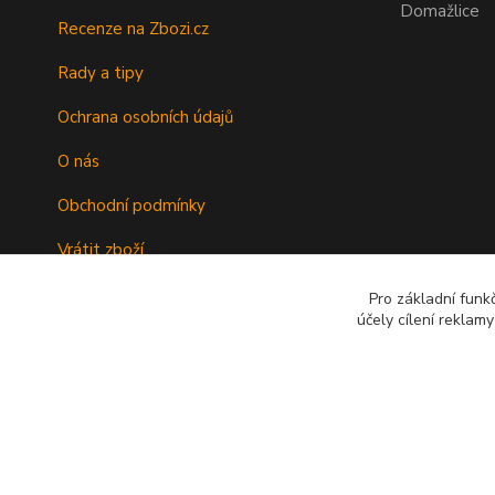
Domažlice
Recenze na Zbozi.cz
Rady a tipy
Ochrana osobních údajů
O nás
Obchodní podmínky
Vrátit zboží
Doprava
Pro základní funk
účely cílení reklam
Kontakty