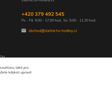
Zlatnictvi-hodiny.cz
+420 379 492 545
Po - Pá: 9,00 - 17,00 hod., So: 9,00 - 11,30 hod.
obchod@zlatnictvi-hodiny.cz
DPH
2010
 souhlasu také pro
žete kdykoli upravit
Vytvořeno na
Eshop-rychle.cz