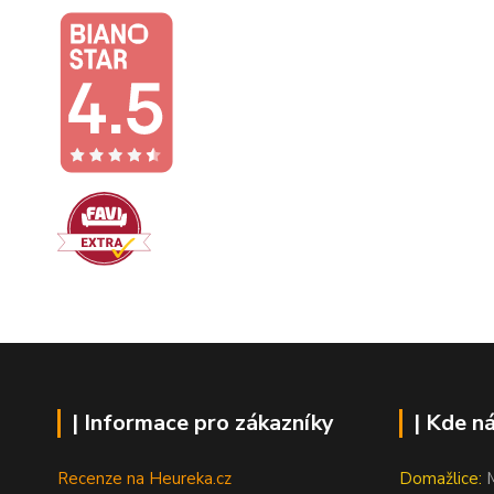
| Informace pro zákazníky
| Kde n
Recenze na Heureka.cz
Domažlice:
M