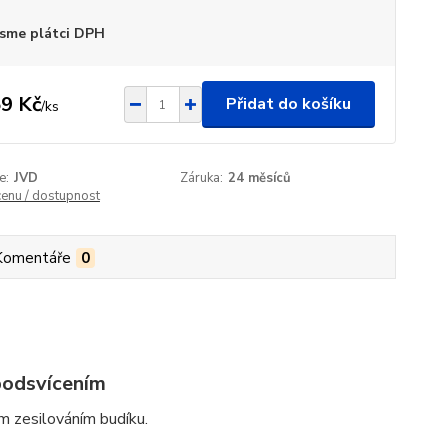
sme plátci DPH
9 Kč
Přidat do košíku
/
ks
e:
JVD
Záruka:
24 měsíců
cenu / dostupnost
Komentáře
0
podsvícením
m zesilováním budíku.