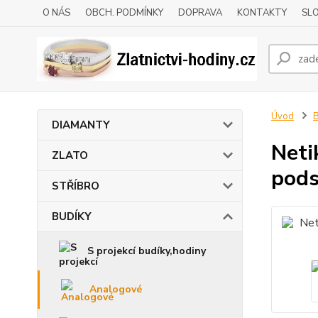
O NÁS
OBCH. PODMÍNKY
DOPRAVA
KONTAKTY
SLO
Úvod
DIAMANTY
Neti
ZLATO
pods
STŘÍBRO
BUDÍKY
S projekcí budíky,hodiny
Analogové