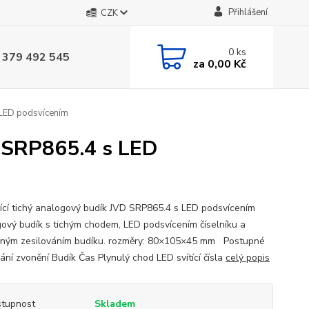
Přihlášení
CZK
0
ks
 379 492 545
za
0,00 Kč
s LED podsvícením
D SRP865.4 s LED
jící tichý analogový budík JVD SRP865.4 s LED podsvícením
ový budík s tichým chodem, LED podsvícením číselníku a
ným zesilováním budíku. rozměry: 80×105×45 mm Postupné
ání zvonění Budík Čas Plynulý chod LED svítící čísla
celý popis
tupnost
Skladem