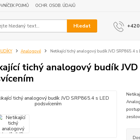
VNÍČEK POJMŮ
OCHR. OSOB. ÚDAJŮ
Hledat
+420
BUDÍKY
Analogové
Netikající tichý analogový budík JVD SRP865.4 
kající tichý analogový budík JV
vícením
Netika
Analog
postup
zesilov
Dos