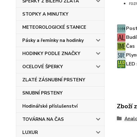
ŠPERKY Z BÍLÉHO ZLATA
ro
STOPKY A MINUTKY
METEOROLOGICKÉ STANICE
Post
Budí
Pásky a řemínky na hodinky
Čas
HODINKY PODLE ZNAČKY
Plyn
LED s
OCELOVÉ ŠPERKY
ZLATÉ ZÁSNUBNÍ PRSTENY
SNUBNÍ PRSTENY
Zboží 
Hodinářské příslušenství
Anal
TOVÁRNA NA ČAS
LUXUR