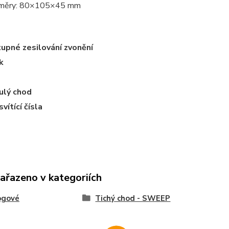
změry: 80×105×45 mm
upné zesilování zvonění
k
ulý chod
vítící čísla
zařazeno v kategoriích
ogové
Tichý chod - SWEEP