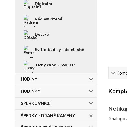
Digitální
Rádiem řízené
Dětské
Svítící budíky - do el. sítě
Tichý chod - SWEEP
Kompl
HODINY
Komple
HODINKY
ŠPERKOVNICE
Netika
ŠPERKY - DRAHÉ KAMENY
Analogov