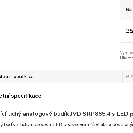
Nej
35
Výrobc
Hlídat 
etní specifikace
tní specifikace
jící tichý analogový budík JVD SRP865.4 s LED 
ý budík s tichým chodem, LED podsvícením číselníku a postupný