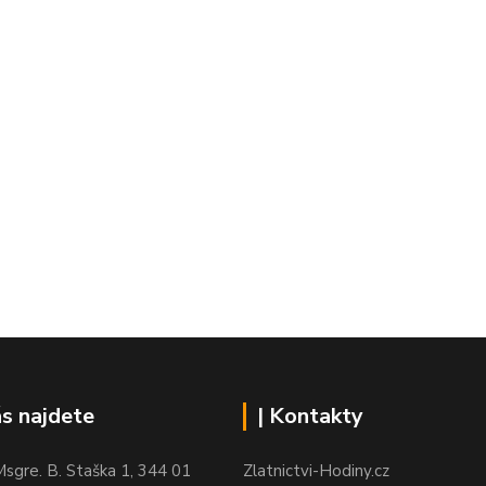
ás najdete
| Kontakty
sgre. B. Staška 1, 344 01
Zlatnictvi-Hodiny.cz