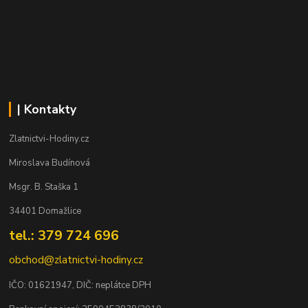
| Kontakty
Zlatnictvi-Hodiny.cz
Miroslava Budínová
Msgr. B. Staška 1
34401 Domažlice
tel.: 379 724 696
obchod@zlatnictvi-hodiny.cz
IČO: 0
1621947
, DIČ: neplátce DPH