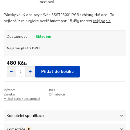
Pánský velký ocelový přívěs SSSTP3001IPG5 z chirurgické oceli To
nejlepší z chirurgické oceli! hmotnost: 15,45g (nerez)
celý popis
Dostupnost
Skladem
Nejsme plátci DPH
480 Kč
/
ks
Přidat do košíku
Výrobce:
JVD
Záruka:
24 měsíců
Hlídat cenu / dostupnost
Kompletní specifikace
Komentáře
0