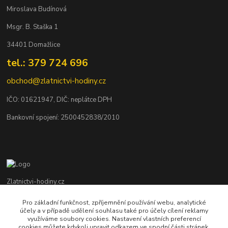
Miroslava Budínová
Msgr. B. Staška 1
34401 Domažlice
tel.: 379 724 696
obchod@zlatnictvi-hodiny.cz
IČO: 0
1621947
, DIČ: neplátce DPH
Bankovní spojení: 2500452838/2010
Zlatnictvi-hodiny.cz
Pro základní funkčnost, zpříjemnění používání webu, analytické
+420 379 492 545
účely a v případě udělení souhlasu také pro účely cílení reklamy
Po - Pá: 9,00 - 17,00 hod., So: 9,00 - 11,30 hod.
využíváme soubory cookies. Nastavení vlastních preferencí
cookies můžete kdykoli upravit odkazem ve spodní části stránek.