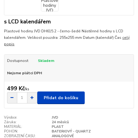
s LCD kalendářem
Plastové hodiny JVD DH615.2 - černo-šedé Nástěnné hodiny s LCD
kalendářem. Velikost pouzdra: 255x255 mm Datum (kalendář) Čas
celý
popis
Dostupnost
Skladem
Nejsme plátci DPH
499 Kč
/
ks
Přidat do košíku
Výrobce:
JVD
Záruka:
24 měsíců
MATERIÁL:
PLAST
POHON:
BATERIOVÝ - QUARTZ
ZOBRAZENÍ ČASU:
ANALOGOVÉ