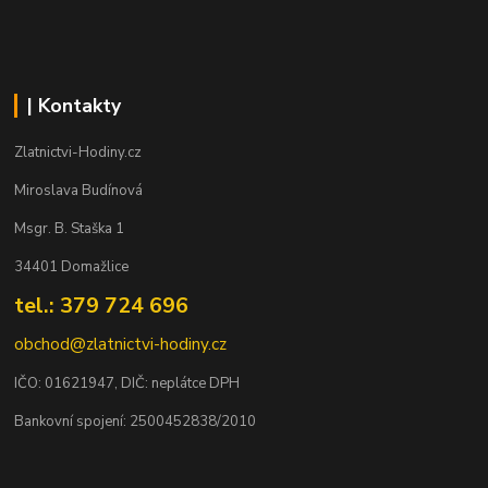
| Kontakty
Zlatnictvi-Hodiny.cz
Miroslava Budínová
Msgr. B. Staška 1
34401 Domažlice
tel.: 379 724 696
obchod@zlatnictvi-hodiny.cz
IČO: 0
1621947
, DIČ: neplátce DPH
Bankovní spojení: 2500452838/2010