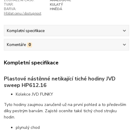
ZOBRAZENÍ ČASU:
ANALOGOVÉ
TVAR:
KULATÝ
BARVA:
HNĚDÁ
Hlídat cenu / dostupnost
Kompletní specifikace
Komentáře
0
Kompletní specifikace
Plastové nástěnné netikající tiché hodiny JVD
sweep HP612.16
Kolekce JVD FUNKY
Tyto hodiny zaujmou zaručeně už na první pohled a to především
díky pestrým barvám. Zajisté oceníte také tichý chod strojku
hodin.
plynulý chod