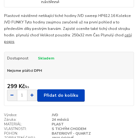
Plastové nástěnné netikající tiché hodiny JVD sweep HP612.16 Kolekce
JVD FUNKY Tyto hodiny zaujmou zaručeně už na první pohled a to
především díky pestrým barvám. Zajisté oceníte také tichý chod strojku
hodin. plynulý chod Velikost pouzdra: 250x32 mm Čas Plynulý chod
celý
popis
Dostupnost
Skladem
Nejsme plátci DPH
299 Kč
/
ks
Přidat do košíku
Výrobce:
JVD
Záruka:
24 měsíců
MATERIÁL:
PLAST
VLASTNOSTI:
S TICHÝM CHODEM
POHON:
BATERIOVÝ - QUARTZ