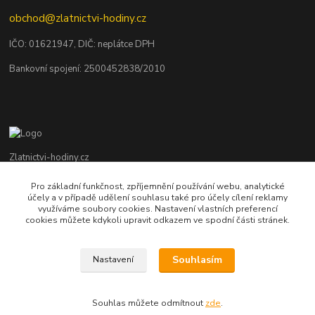
obchod@zlatnictvi-hodiny.cz
IČO: 0
1621947
, DIČ: neplátce DPH
Bankovní spojení: 2500452838/2010
Zlatnictvi-hodiny.cz
Pro základní funkčnost, zpříjemnění používání webu, analytické
+420 379 492 545
účely a v případě udělení souhlasu také pro účely cílení reklamy
Po - Pá: 9,00 - 17,00 hod., So: 9,00 - 11,30 hod.
využíváme soubory cookies. Nastavení vlastních preferencí
cookies můžete kdykoli upravit odkazem ve spodní části stránek.
obchod@zlatnictvi-hodiny.cz
Souhlasím
Nastavení
Souhlas můžete odmítnout
zde
.
Vytvořeno na
Eshop-rychle.cz