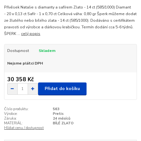
Přívěsek Natalie s diamanty a safírem Zlato - 14 ct (585/1000) Diamant
- 20 x 0,13 ct Safír - 1 x 0,70 ct Celková váha: 0,80 gr Šperk můžeme dodat
ze žlutého nebo bílého zlata - 14 ct (585/1000). Dodáváno s certifikátem
pravosti od výrobce a dárkovou krabičkou. Termín dodání cca 5-6 týdnů.
ŠPERK ...
celý popis
Dostupnost
Skladem
Nejsme plátci DPH
30 358 Kč
Přidat do košíku
Číslo produktu:
563
Výrobce:
Pretis
Záruka:
24 měsíců
MATERIÁL:
BÍLÉ ZLATO
Hlídat cenu / dostupnost