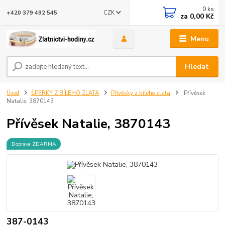
0
ks
CZK
+420 379 492 545
za
0,00 Kč
Menu
Hledat
Úvod
ŠPERKY Z BÍLÉHO ZLATA
Přívěsky z bílého zlata
Přívěsek
Natalie, 3870143
Přívěsek Natalie, 3870143
Doprava ZDARMA
387-0143