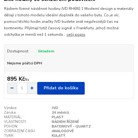
Rádiem řízené nástěnné hodiny JVD RH692.1 Moderní design a materiály
dělají z tohoto modelu ideální doplněk do vašeho bytu. Co je víc,
pomocí těchto hodin značky JVD budete znát nejpřesnější čas na
kontinentu. Přijímají totiž časový signál s Frankfurtu, jehož možná
odchylka je menší než 1 sekunda...
celý popis
Dostupnost
Skladem
Nejsme plátci DPH
895 Kč
/
ks
Přidat do košíku
Výrobce:
JVD
Záruka:
24 měsíců
MATERIÁL:
PLAST
VLASTNOSTI:
RÁDIEM ŘÍZENÉ
POHON:
BATERIOVÝ - QUARTZ
ZOBRAZENÍ ČASU:
ANALOGOVÉ
TVAR:
KULATÝ