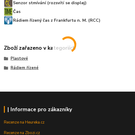
Senzor stmívání (rozsvítí se displej)
Čas
Rádiem řízený čas z Frankfurtu n. M. (RCC)
Zboží zařazeno v kategoriích
Plastové
Rádiem řízené
| Informace pro zákazníky
Recenze na Heureka.cz
Recenze na Zbozi.cz