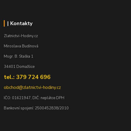
| Kontakty
Zlatnictvi-Hodiny.cz
Miroslava Budínová
Msgr. B. Staška 1
34401 Domažlice
tel.: 379 724 696
obchod@zlatnictvi-hodiny.cz
IČO: 0
1621947
, DIČ: neplátce DPH
Bankovní spojení: 2500452838/2010