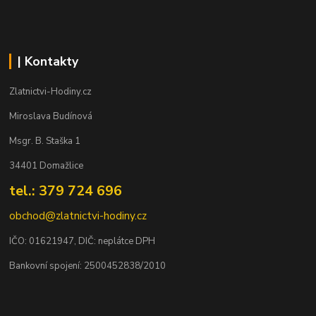
| Kontakty
Zlatnictvi-Hodiny.cz
Miroslava Budínová
Msgr. B. Staška 1
34401 Domažlice
tel.: 379 724 696
obchod@zlatnictvi-hodiny.cz
IČO: 0
1621947
, DIČ: neplátce DPH
Bankovní spojení: 2500452838/2010