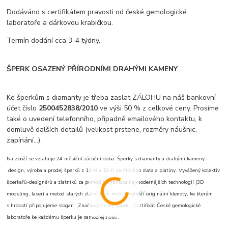
Dodáváno s certifikátem pravosti od české gemologické
laboratoře a dárkovou krabičkou.
Termín dodání cca 3-4 týdny.
ŠPERK OSAZENÝ PŘÍRODNÍMI DRAHÝMI KAMENY
Ke šperkům s diamanty je třeba zaslat ZÁLOHU na náš bankovní
účet číslo
2500452838/2010
ve výši 50 % z celkové ceny. Prosíme
také o uvedení telefonního, případně emailového kontaktu, k
domluvě dalších detailů (velikost prstene, rozměry náušnic,
zapínání...).
Na zboží se vztahuje 24 měsíční záruční doba. Šperky s diamanty a drahými kameny –
design, výroba a prodej šperků z 14-ti a 18-ti karátového zlata a platiny. Vyvážený kolektiv
šperkařů-designérů a zlatníků za pomoci kombinace nejmodernějších technologií (3D
modeling, laser) a metod starých zlatnických mistrů vytváří originální klenoty, ke kterým
s hrdostí připojujeme slogan „Značkový český šperk“. Certifikát České gemologické
laboratoře ke každému šperku je samozřejmostí.