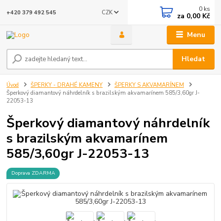
0
ks
CZK
+420 379 492 545
za
0,00 Kč
Menu
Hledat
Úvod
ŠPERKY - DRAHÉ KAMENY
ŠPERKY S AKVAMARÍNEM
Šperkový diamantový náhrdelník s brazilským akvamarínem 585/3,60gr J-
22053-13
Šperkový diamantový náhrdelník
s brazilským akvamarínem
585/3,60gr J-22053-13
Doprava ZDARMA