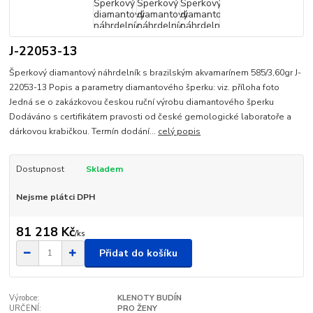
J-22053-13
Šperkový diamantový náhrdelník s brazilským akvamarínem 585/3,60gr J-
22053-13 Popis a parametry diamantového šperku: viz. příloha foto
Jedná se o zakázkovou českou ruční výrobu diamantového šperku
Dodáváno s certifikátem pravosti od české gemologické laboratoře a
dárkovou krabičkou. Termín dodání...
celý popis
Dostupnost
Skladem
Nejsme plátci DPH
81 218 Kč
/
ks
Přidat do košíku
Výrobce:
KLENOTY BUDÍN
URČENÍ:
PRO ŽENY