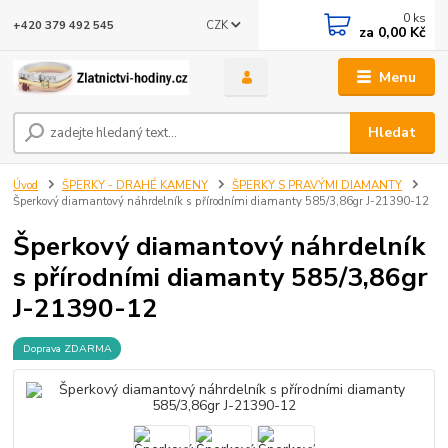
0
ks
CZK
+420 379 492 545
za
0,00 Kč
Menu
Hledat
Úvod
ŠPERKY - DRAHÉ KAMENY
ŠPERKY S PRAVÝMI DIAMANTY
Šperkový diamantový náhrdelník s přírodními diamanty 585/3,86gr J-21390-12
Šperkový diamantový náhrdelník
s přírodními diamanty 585/3,86gr
J-21390-12
Doprava ZDARMA