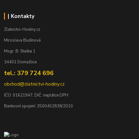
| Kontakty
Zlatnictvi-Hodiny.cz
Miroslava Budínová
Msgr. B. Staška 1
34401 Domažlice
tel.: 379 724 696
obchod@zlatnictvi-hodiny.cz
IČO: 0
1621947
, DIČ: neplátce DPH
Bankovní spojení: 2500452838/2010