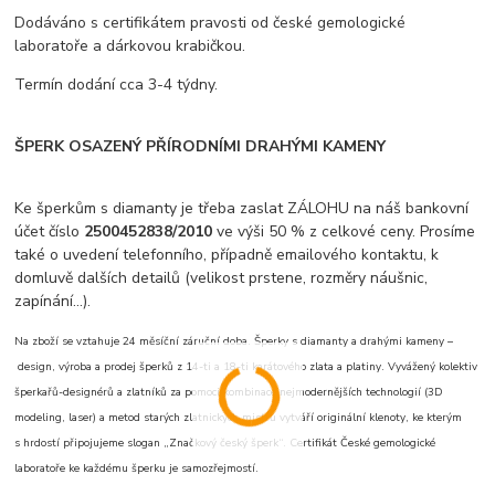
Dodáváno s certifikátem pravosti od české gemologické
laboratoře a dárkovou krabičkou.
Termín dodání cca 3-4 týdny.
ŠPERK OSAZENÝ PŘÍRODNÍMI DRAHÝMI KAMENY
Ke šperkům s diamanty je třeba zaslat ZÁLOHU na náš bankovní
účet číslo
2500452838/2010
ve výši 50 % z celkové ceny. Prosíme
také o uvedení telefonního, případně emailového kontaktu, k
domluvě dalších detailů (velikost prstene, rozměry náušnic,
zapínání...).
Na zboží se vztahuje 24 měsíční záruční doba. Šperky s diamanty a drahými kameny –
design, výroba a prodej šperků z 14-ti a 18-ti karátového zlata a platiny. Vyvážený kolektiv
šperkařů-designérů a zlatníků za pomoci kombinace nejmodernějších technologií (3D
modeling, laser) a metod starých zlatnických mistrů vytváří originální klenoty, ke kterým
s hrdostí připojujeme slogan „Značkový český šperk“. Certifikát České gemologické
laboratoře ke každému šperku je samozřejmostí.