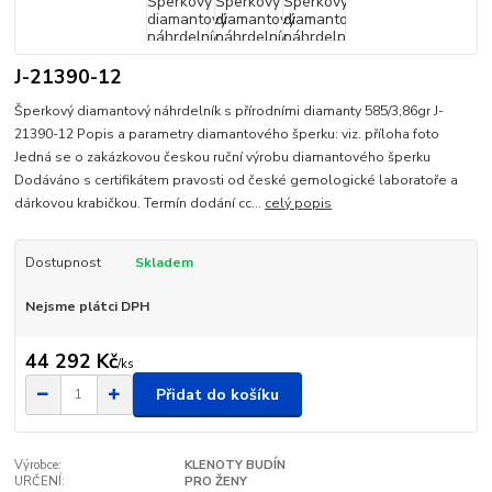
J-21390-12
Šperkový diamantový náhrdelník s přírodními diamanty 585/3,86gr J-
21390-12 Popis a parametry diamantového šperku: viz. příloha foto
Jedná se o zakázkovou českou ruční výrobu diamantového šperku
Dodáváno s certifikátem pravosti od české gemologické laboratoře a
dárkovou krabičkou. Termín dodání cc...
celý popis
Dostupnost
Skladem
Nejsme plátci DPH
44 292 Kč
/
ks
Přidat do košíku
Výrobce:
KLENOTY BUDÍN
URČENÍ:
PRO ŽENY