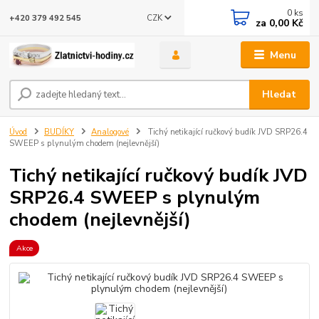
0
ks
CZK
+420 379 492 545
za
0,00 Kč
Menu
Hledat
Úvod
BUDÍKY
Analogové
Tichý netikající ručkový budík JVD SRP26.4
SWEEP s plynulým chodem (nejlevnější)
Tichý netikající ručkový budík JVD
SRP26.4 SWEEP s plynulým
chodem (nejlevnější)
Akce