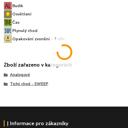
Budík
Osvětlení
Čas
Plynulý chod
Opakování zvonění – 4 min.
Zboží zařazeno v kategoriích
Analogové
Tichý chod - SWEEP
| Informace pro zákazníky