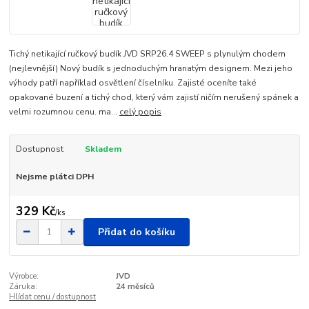
Tichý netikající ručkový budík JVD SRP26.4 SWEEP s plynulým chodem
(nejlevnější) Nový budík s jednoduchým hranatým designem. Mezi jeho
výhody patří například osvětlení číselníku. Zajisté oceníte také
opakované buzení a tichý chod, který vám zajistí ničím nerušený spánek a
velmi rozumnou cenu. ma...
celý popis
Dostupnost
Skladem
Nejsme plátci DPH
329 Kč
/
ks
Přidat do košíku
Výrobce:
JVD
Záruka:
24 měsíců
Hlídat cenu / dostupnost