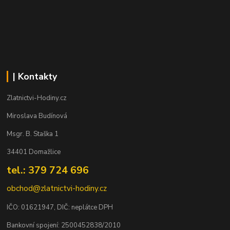
| Kontakty
Zlatnictvi-Hodiny.cz
Miroslava Budínová
Msgr. B. Staška 1
34401 Domažlice
tel.: 379 724 696
obchod@zlatnictvi-hodiny.cz
IČO: 0
1621947
, DIČ: neplátce DPH
Bankovní spojení: 2500452838/2010