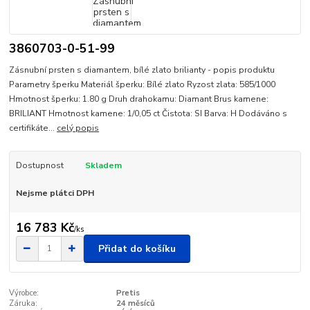
3860703-0-51-99
Zásnubní prsten s diamantem, bílé zlato brilianty - popis produktu
Parametry šperku Materiál šperku: Bílé zlato Ryzost zlata: 585/1000
Hmotnost šperku: 1.80 g Druh drahokamu: Diamant Brus kamene:
BRILIANT Hmotnost kamene: 1/0,05 ct Čistota: SI Barva: H Dodáváno s
certifikáte...
celý popis
Dostupnost
Skladem
Nejsme plátci DPH
16 783 Kč
/
ks
Přidat do košíku
Výrobce:
Pretis
Záruka:
24 měsíců