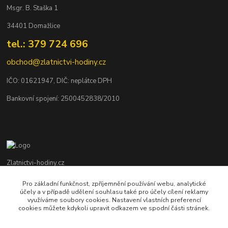
Msgr. B. Staška 1
34401 Domažlice
tel.: 379 724 696
obchod@zlatnictvi-hodiny.cz
IČO: 0
1621947
, DIČ: neplátce DPH
Bankovní spojení: 2500452838/2010
Zlatnictvi-hodiny.cz
Pro základní funkčnost, zpříjemnění používání webu, analytické
+420 379 492 545
účely a v případě udělení souhlasu také pro účely cílení reklamy
Po - Pá: 9,00 - 17,00 hod., So: 9,00 - 11,30 hod.
využíváme soubory cookies. Nastavení vlastních preferencí
cookies můžete kdykoli upravit odkazem ve spodní části stránek.
obchod@zlatnictvi-hodiny.cz