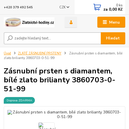
0
ks
CZK
+420 379 492 545
za
0,00 Kč
Menu
Hledat
Úvod
ZLATÉ ZÁSNUBNÍ PRSTENY
Zásnubní prsten s diamantem, bílé
zlato brilianty 3860703-0-51-99
Zásnubní prsten s diamantem,
bílé zlato brilianty 3860703-0-
51-99
Doprava ZDARMA