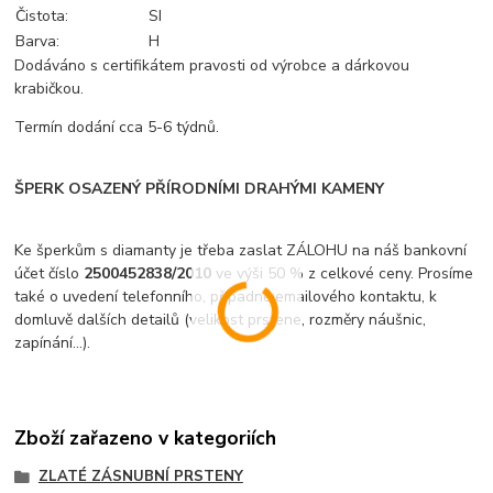
Čistota:
SI
Barva:
H
Dodáváno s certifikátem pravosti od výrobce a dárkovou
krabičkou.
Termín dodání cca 5-6 týdnů.
ŠPERK OSAZENÝ PŘÍRODNÍMI DRAHÝMI KAMENY
Ke šperkům s diamanty je třeba zaslat ZÁLOHU na náš bankovní
účet číslo
2500452838/2010
ve výši 50 % z celkové ceny. Prosíme
také o uvedení telefonního, případně emailového kontaktu, k
domluvě dalších detailů (velikost prstene, rozměry náušnic,
zapínání...).
Zboží zařazeno v kategoriích
ZLATÉ ZÁSNUBNÍ PRSTENY