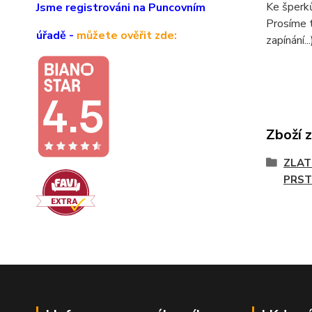
Ke šperk
Jsme registrováni na Puncovním
Prosíme t
úřadě -
můžete ověřit zde:
zapínání...
Zboží 
ZLAT
PRST