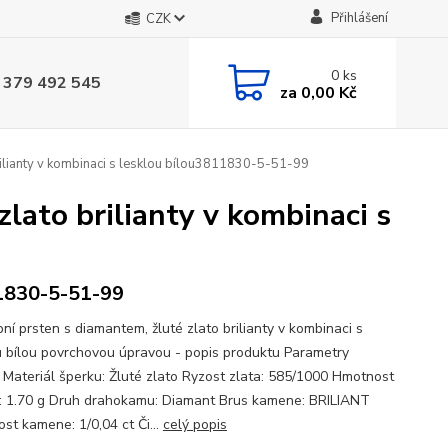
Přihlášení
CZK
0
ks
 379 492 545
za
0,00 Kč
rilianty v kombinaci s lesklou bílou3811830-5-51-99
lato brilianty v kombinaci s
1830-5-51-99
ní prsten s diamantem, žluté zlato brilianty v kombinaci s
u bílou povrchovou úpravou - popis produktu Parametry
 Materiál šperku: Žluté zlato Ryzost zlata: 585/1000 Hmotnost
: 1.70 g Druh drahokamu: Diamant Brus kamene: BRILIANT
st kamene: 1/0,04 ct Či...
celý popis