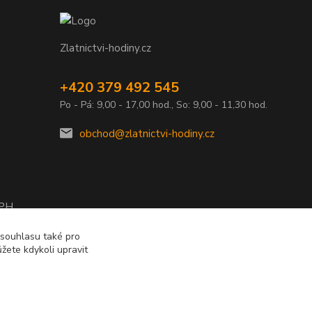
Zlatnictvi-hodiny.cz
+420 379 492 545
Po - Pá: 9,00 - 17,00 hod., So: 9,00 - 11,30 hod.
obchod@zlatnictvi-hodiny.cz
DPH
2010
 souhlasu také pro
žete kdykoli upravit