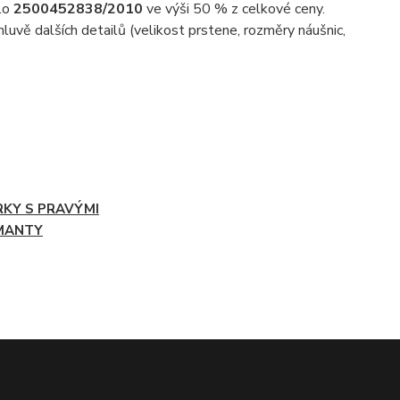
slo
2500452838/2010
ve výši 50 % z celkové ceny.
uvě dalších detailů (velikost prstene, rozměry náušnic,
RKY S PRAVÝMI
MANTY