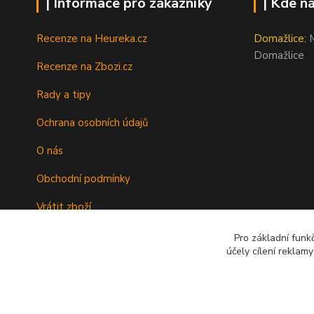
| Informace pro zákazníky
| Kde n
Recenze na Heureka.cz
Domažlice:
M
Domažlice
Recenze na Zbozi.cz
Rady a tipy
Ochrana osobních údajů
O nás
Obchodní podmínky
Vrátit zboží
Doprava
Pro základní funk
účely cílení reklam
Kontakty