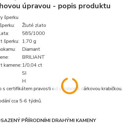
hovou úpravou - popis produktu
y šperku
šperku:
Žluté zlato
lata:
585/1000
 šperku:
1.70 g
hokamu:
Diamant
ene:
BRILIANT
t kamene:
1/0,04 ct
SI
H
s certifikátem pravosti od výrobce a dárkovou krabičkou.
dání cca 5-6 týdnů.
OSAZENÝ PŘÍRODNÍMI DRAHÝMI KAMENY