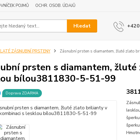
VNÍČEK POJMŮ
OCHR. OSOB. ÚDAJŮ
Hledat
+420
ZLATÉ ZÁSNUBNÍ PRSTENY
Zásnubní prsten s diamantem, žluté zlato b
ubní prsten s diamantem, žluté z
lou bílou3811830-5-51-99
381
Doprava ZDARMA
Zásnub
lesklo
šperku
šperku
Hmotno