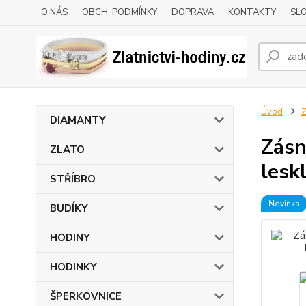
O NÁS
OBCH. PODMÍNKY
DOPRAVA
KONTAKTY
SLO
Úvod
DIAMANTY
Zásn
ZLATO
lesk
STŘÍBRO
Novinka
BUDÍKY
HODINY
HODINKY
ŠPERKOVNICE