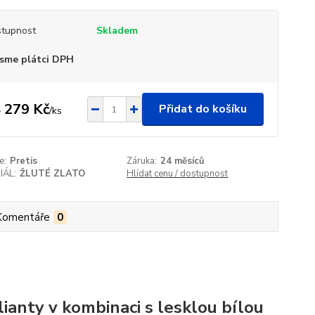
tupnost
Skladem
sme plátci DPH
 279 Kč
Přidat do košíku
/
ks
e:
Pretis
Záruka:
24 měsíců
IÁL:
ŽLUTÉ ZLATO
Hlídat cenu / dostupnost
Komentáře
0
ianty v kombinaci s lesklou bílou