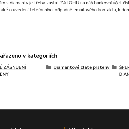
ům s diamanty je třeba zaslat ZÁLOHU na náš bankovní účet čí
aké o uvedení telefonního, případně emailového kontaktu, k doml
).
zařazeno v kategoriích
É ZÁSNUBNÍ
Diamantové zlaté prsteny
ŠPE
ENY
DIA