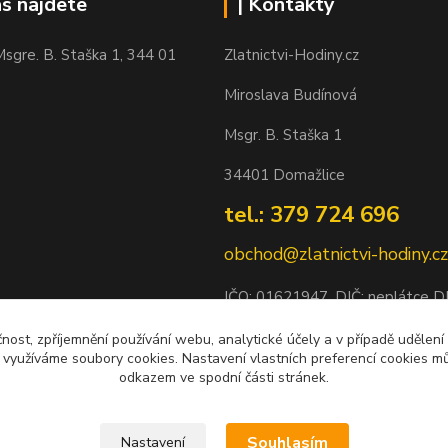
ás najdete
| Kontakty
sgre. B. Staška 1, 344 01
Zlatnictvi-Hodiny.cz
Miroslava Budínová
Msgr. B. Staška 1
34401 Domažlice
tel.: 379 724 696
obchod@zlatnictvi-hodiny.cz
IČO: 0
1621947
, DIČ: neplátce 
Bankovní spojení: 2500452838/
čnost, zpříjemnění používání webu, analytické účely a v případě udělení
y využíváme soubory cookies. Nastavení vlastních preferencí cookies mů
odkazem ve spodní části stránek.
Souhlasím
Nastavení