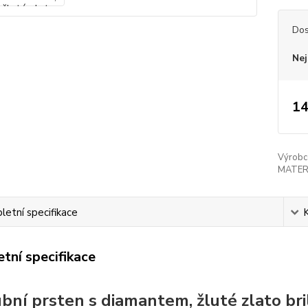
Dos
Nej
14
Výrobc
MATER
etní specifikace
tní specifikace
bní prsten s diamantem, žluté zlato bril