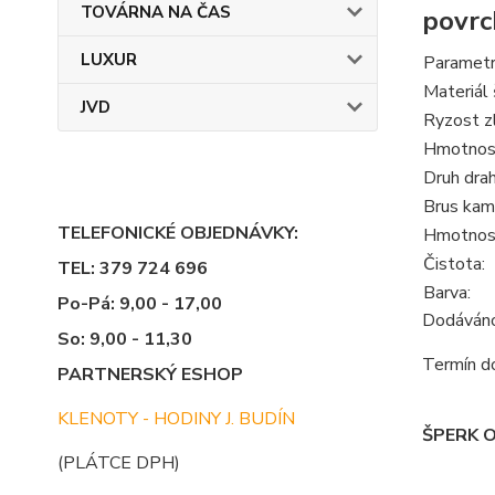
TOVÁRNA NA ČAS
povrc
LUXUR
Parametr
Materiál 
JVD
Ryzost z
Hmotnost
Druh dra
Brus kam
TELEFONICKÉ OBJEDNÁVKY:
Hmotnos
Čistota:
TEL: 379 724 696
Barva:
Po-Pá: 9,00 - 17,00
Dodáváno 
So: 9,00 - 11,30
Termín do
PARTNERSKÝ ESHOP
KLENOTY - HODINY J. BUDÍN
ŠPERK 
(PLÁTCE DPH)