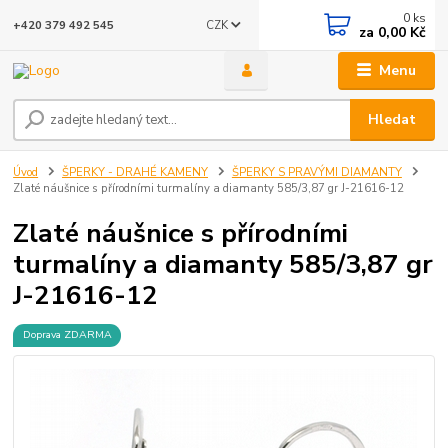
0
ks
CZK
+420 379 492 545
za
0,00 Kč
Menu
Hledat
Úvod
ŠPERKY - DRAHÉ KAMENY
ŠPERKY S PRAVÝMI DIAMANTY
Zlaté náušnice s přírodními turmalíny a diamanty 585/3,87 gr J-21616-12
Zlaté náušnice s přírodními
turmalíny a diamanty 585/3,87 gr
J-21616-12
Doprava ZDARMA