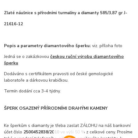
Zlaté náušnice s přírodními turmalíny a diamanty 585/3,87 gr J-
21616-12
Popis a parametry diamantového šperku:
viz. příloha foto
Jedná se o zakázkovou
českou ruční výrobu diamantového
šperku
Dodáváno s certifikátem pravosti od české gemologické
laboratoře a dárkovou krabičkou.
Termín dodání cca 3-4 týdny.
ŠPERK OSAZENÝ PŘÍRODNÍMI DRAHÝMI KAMENY
Ke šperkům s diamanty je třeba zaslat ZÁLOHU na náš bankovní
účet číslo
2500452838/2010
ve výši 50 % z celkové ceny. Prosíme