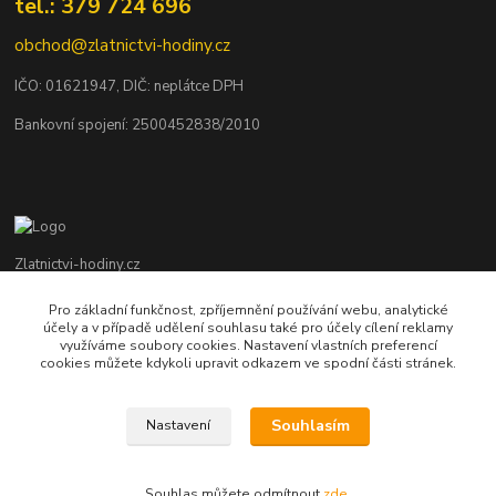
tel.: 379 724 696
obchod@zlatnictvi-hodiny.cz
IČO: 0
1621947
, DIČ: neplátce DPH
Bankovní spojení: 2500452838/2010
Zlatnictvi-hodiny.cz
Pro základní funkčnost, zpříjemnění používání webu, analytické
+420 379 492 545
účely a v případě udělení souhlasu také pro účely cílení reklamy
Po - Pá: 9,00 - 17,00 hod., So: 9,00 - 11,30 hod.
využíváme soubory cookies. Nastavení vlastních preferencí
cookies můžete kdykoli upravit odkazem ve spodní části stránek.
obchod@zlatnictvi-hodiny.cz
Souhlasím
Nastavení
Souhlas můžete odmítnout
zde
.