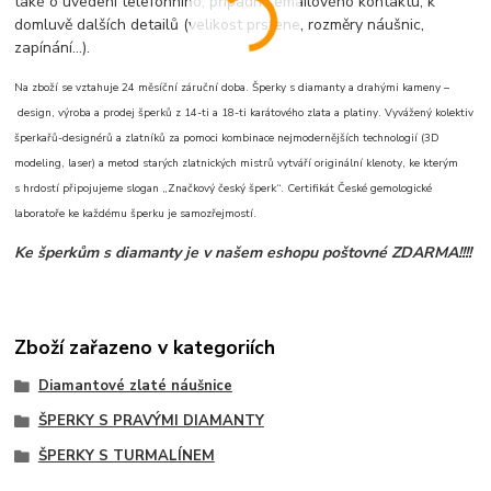
také o uvedení telefonního, případně emailového kontaktu, k
domluvě dalších detailů (velikost prstene, rozměry náušnic,
zapínání...).
Na zboží se vztahuje 24 měsíční záruční doba. Šperky s diamanty a drahými kameny –
design, výroba a prodej šperků z 14-ti a 18-ti karátového zlata a platiny. Vyvážený kolektiv
šperkařů-designérů a zlatníků za pomoci kombinace nejmodernějších technologií (3D
modeling, laser) a metod starých zlatnických mistrů vytváří originální klenoty, ke kterým
s hrdostí připojujeme slogan „Značkový český šperk“. Certifikát České gemologické
laboratoře ke každému šperku je samozřejmostí.
Ke šperkům s diamanty je v našem eshopu poštovné ZDARMA!!!!
Zboží zařazeno v kategoriích
Diamantové zlaté náušnice
ŠPERKY S PRAVÝMI DIAMANTY
ŠPERKY S TURMALÍNEM