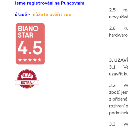
Jsme registrováni na Puncovním
2.5. rodá
úřadě -
můžete ověřit zde:
nevyužívá
2.6. Kupu
hardwarov
3. UZAV
3.1. Vešk
uzavřít k
3.2. Webo
zboží, je
z přidané
rozhraní 
podmínek
3.3. Web