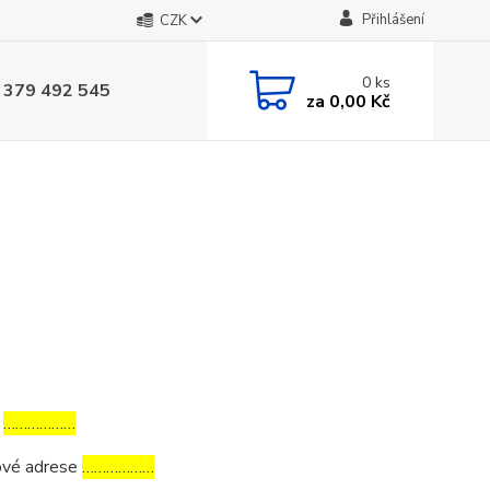
Přihlášení
CZK
0
ks
 379 492 545
za
0,00 Kč
a
………………
tové adrese
………………