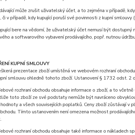
vající může zrušit uživatelský účet, a to zejména v případě, kdy
, či v případě, kdy kupující poruší své povinnosti z kupní smlouv
jící bere na vědomí, že uživatelský účet nemusí být dostupný 
ého a softwarového vybavení prodávajícího, popř. nutnou údržb
ŘENÍ KUPNÍ SMLOUVY
erá prezentace zboží umístěná ve webovém rozhraní obchodu je 
upní smlouvu ohledně tohoto zboží. Ustanovení § 1732 odst. 2 
vé rozhraní obchodu obsahuje informace o zboží, a to včetně u
stliže toto zboží ze své podstaty nemůže být navráceno obvyklo
 hodnoty a všech souvisejících poplatků. Ceny zboží zůstávají v
obchodu. Tímto ustanovením není omezena možnost prodávajícího 
.
ové rozhraní obchodu obsahuje také informace o nákladech spoj