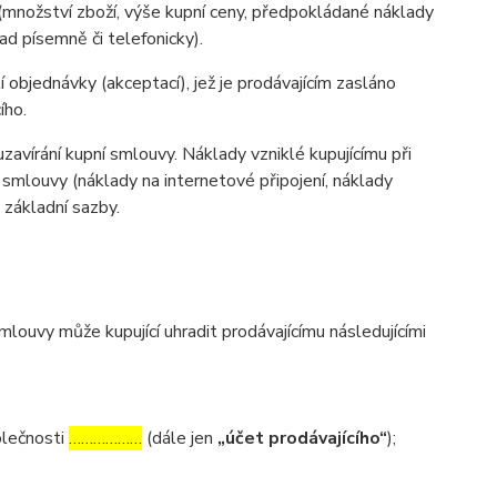
(množství zboží, výše kupní ceny, předpokládané náklady
d písemně či telefonicky).
 objednávky (akceptací), jež je prodávajícím zasláno
ího.
zavírání kupní smlouvy. Náklady vzniklé kupujícímu při
 smlouvy (náklady na internetové připojení, náklady
d základní sazby.
ouvy může kupující uhradit prodávajícímu následujícími
olečnosti
………………
(dále jen
„účet prodávajícího“
);