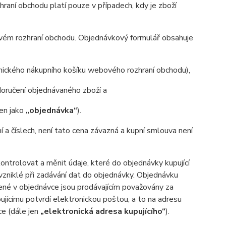
aní obchodu platí pouze v případech, kdy je zboží
ovém rozhraní obchodu. Objednávkový formulář obsahuje
onického nákupního košíku webového rozhraní obchodu),
oručení objednávaného zboží a
jen jako
„objednávka“
).
ní a číslech, není tato cena závazná a kupní smlouva není
trolovat a měnit údaje, které do objednávky kupující
 vzniklé při zadávání dat do objednávky. Objednávku
ené v objednávce jsou prodávajícím považovány za
ujícímu potvrdí elektronickou poštou, a to na adresu
ce (dále jen
„elektronická adresa kupujícího“
).