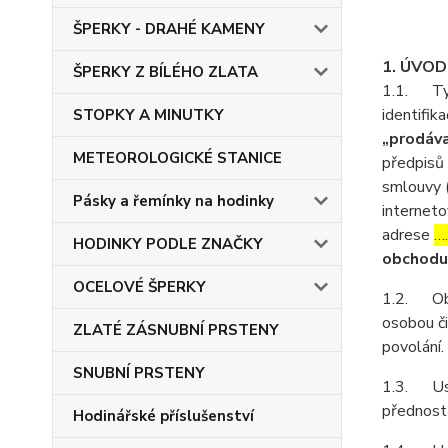
ŠPERKY - DRAHÉ KAMENY
1. ÚVO
ŠPERKY Z BÍLÉHO ZLATA
1.1. Tyt
identifika
STOPKY A MINUTKY
„prodáva
METEOROLOGICKÉ STANICE
předpisů 
smlouvy 
Pásky a řemínky na hodinky
interneto
adrese
…
HODINKY PODLE ZNAČKY
obchodu
OCELOVÉ ŠPERKY
1.2. Obch
osobou či
ZLATÉ ZÁSNUBNÍ PRSTENY
povolání.
SNUBNÍ PRSTENY
1.3. Ust
přednost
Hodinářské příslušenství