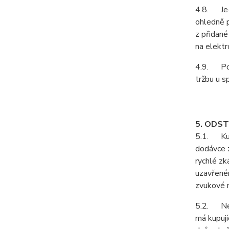
4.8. Je-l
ohledně p
z přidané
na elektr
4.9. Podl
tržbu u s
5. ODS
5.1. Kupu
dodávce z
rychlé zk
uzavřeném
zvukové n
5.2. Neje
má kupují