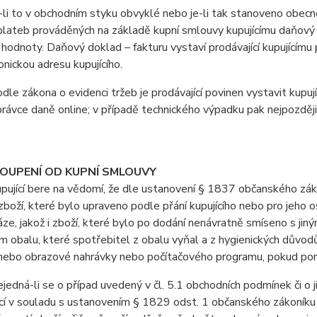
i to v obchodním styku obvyklé nebo je-li tak stanoveno obecně 
lateb prováděných na základě kupní smlouvy kupujícímu daňový d
 hodnoty. Daňový doklad – fakturu vystaví prodávající kupujícímu 
onickou adresu kupujícího.
e zákona o evidenci tržeb je prodávající povinen vystavit kupuj
právce daně online; v případě technického výpadku pak nejpozději
TOUPENÍ OD KUPNÍ SMLOUVY
jící bere na vědomí, že dle ustanovení § 1837 občanského záko
boží, které bylo upraveno podle přání kupujícího nebo pro jeho 
áze, jakož i zboží, které bylo po dodání nenávratně smíseno s ji
 obalu, které spotřebitel z obalu vyňal a z hygienických důvodů
ebo obrazové nahrávky nebo počítačového programu, pokud poruši
dná-li se o případ uvedený v čl. 5.1 obchodních podmínek či o j
cí v souladu s ustanovením § 1829 odst. 1 občanského zákoníku 