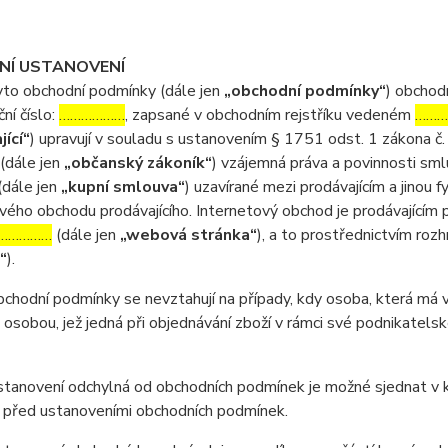
DNÍ USTANOVENÍ
o obchodní podmínky (dále jen
„obchodní podmínky“
) obchod
ční číslo:
………………
, zapsané v obchodním rejstříku vedeném
………
jící“
) upravují v souladu s ustanovením § 1751 odst. 1 zákona č.
(dále jen
„občanský zákoník“
) vzájemná práva a povinnosti sml
(dále jen
„kupní smlouva“
) uzavírané mezi prodávajícím a jinou 
vého obchodu prodávajícího. Internetový obchod je prodávající
……………
(dále jen
„webová stránka“
), a to prostřednictvím roz
“
).
odní podmínky se nevztahují na případy, kdy osoba, která má v ú
 osobou, jež jedná při objednávání zboží v rámci své podnikatel
anovení odchylná od obchodních podmínek je možné sjednat v ku
 před ustanoveními obchodních podmínek.