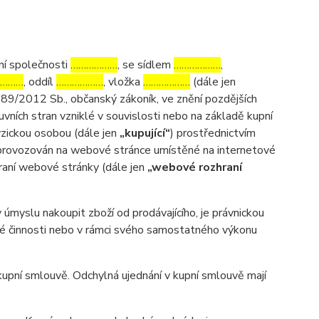
ní společnosti
………………
, se sídlem
………………
,
………
, oddíl
………………
, vložka
………………
(dále jen
 89/2012 Sb., občanský zákoník, ve znění pozdějších
uvních stran vzniklé v souvislosti nebo na základě kupní
fyzickou osobou (dále jen
„kupující“
) prostřednictvím
m provozován na webové stránce umístěné na internetové
hraní webové stránky (dále jen
„webové rozhraní
myslu nakoupit zboží od prodávajícího, je právnickou
ské činnosti nebo v rámci svého samostatného výkonu
pní smlouvě. Odchylná ujednání v kupní smlouvě mají