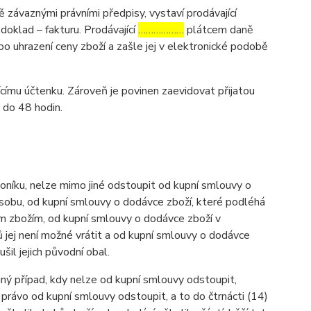
závaznými právními předpisy, vystaví prodávající
oklad – fakturu. Prodávající
………………
plátcem daně
po uhrazení ceny zboží a zašle jej v elektronické podobě
ícímu účtenku. Zároveň je povinen zaevidovat přijatou
 do 48 hodin.
níku, nelze mimo jiné odstoupit od kupní smlouvy o
osobu, od kupní smlouvy o dodávce zboží, které podléhá
ným zbožím, od kupní smlouvy o dodávce zboží v
 jej není možné vrátit a od kupní smlouvy o dodávce
l jejich původní obal.
iný případ, kdy nelze od kupní smlouvy odstoupit,
právo od kupní smlouvy odstoupit, a to do čtrnácti (14)