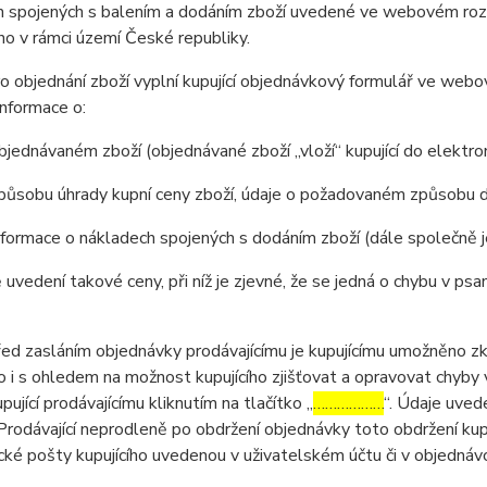
 spojených s balením a dodáním zboží uvedené ve webovém rozhr
o v rámci území České republiky.
 objednání zboží vyplní kupující objednávkový formulář ve web
nformace o:
jednávaném zboží (objednávané zboží „vloží“ kupující do elektr
působu úhrady kupní ceny zboží, údaje o požadovaném způsobu d
formace o nákladech spojených s dodáním zboží (dále společně 
 uvedení takové ceny, při níž je zjevné, že se jedná o chybu v psa
 zasláním objednávky prodávajícímu je kupujícímu umožněno zkon
 to i s ohledem na možnost kupujícího zjišťovat a opravovat chyby
pující prodávajícímu kliknutím na tlačítko „
………………
“. Údaje uved
Prodávající neprodleně po obdržení objednávky toto obdržení kup
cké pošty kupujícího uvedenou v uživatelském účtu či v objednáv