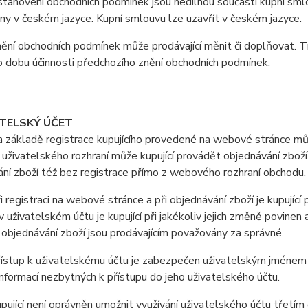
anovení obchodních podmínek jsou nedílnou součástí kupní smlo
y v českém jazyce. Kupní smlouvu lze uzavřít v českém jazyce.
ní obchodních podmínek může prodávající měnit či doplňovat. T
o dobu účinnosti předchozího znění obchodních podmínek.
ATELSKÝ ÚČET
ákladě registrace kupujícího provedené na webové stránce může
uživatelského rozhraní může kupující provádět objednávání zboží
ní zboží též bez registrace přímo z webového rozhraní obchodu.
registraci na webové stránce a při objednávání zboží je kupující
 uživatelském účtu je kupující při jakékoliv jejich změně povine
i objednávání zboží jsou prodávajícím považovány za správné.
stup k uživatelskému účtu je zabezpečen uživatelským jménem a 
nformací nezbytných k přístupu do jeho uživatelského účtu.
jící není oprávněn umožnit využívání uživatelského účtu třetí