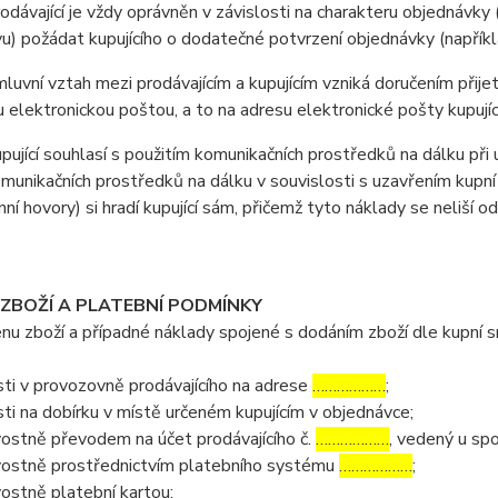
ávající je vždy oprávněn v závislosti na charakteru objednávky 
u) požádat kupujícího o dodatečné potvrzení objednávky (napříkla
vní vztah mezi prodávajícím a kupujícím vzniká doručením přijetí
u elektronickou poštou, a to na adresu elektronické pošty kupujíc
jící souhlasí s použitím komunikačních prostředků na dálku při u
omunikačních prostředků na dálku v souvislosti s uzavřením kupní
nní hovory) si hradí kupující sám, přičemž tyto náklady se neliší o
 ZBOŽÍ A PLATEBNÍ PODMÍNKY
 zboží a případné náklady spojené s dodáním zboží dle kupní sml
ti v provozovně prodávajícího na adrese
………………
;
ti na dobírku v místě určeném kupujícím v objednávce;
ostně převodem na účet prodávajícího č.
………………
, vedený u sp
ostně prostřednictvím platebního systému
………………
;
ostně platební kartou;