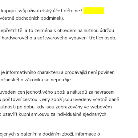
 kupující svůj uživatelský účet déle než
………………
y (včetně obchodních podmínek).
nepřetržitě, a to zejména s ohledem na nutnou údržbu
u hardwarového a softwarového vybavení třetích osob.
informativního charakteru a prodávající není povinen
občanského zákoníku se nepoužije.
vedení cen jednotlivého zboží a nákladů za navrácení
u poštovní cestou. Ceny zboží jsou uvedeny včetně daně
 platnosti po dobu, kdy jsou zobrazovány ve webovém
uzavřít kupní smlouvu za individuálně sjednaných
ených s balením a dodáním zboží. Informace o