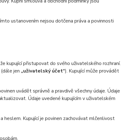
uvy. Kupní smlouva a obchodní podmínky jsou
ímto ustanovením nejsou dotčena práva a povinnosti
 kupující přistupovat do svého uživatelského rozhraní.
 (dále jen
„uživatelský účet“
). Kupující může provádět
 povinen uvádět správně a pravdivě všechny údaje. Údaje
n aktualizovat. Údaje uvedené kupujícím v uživatelském
heslem. Kupující je povinen zachovávat mlčenlivost
m osobám.