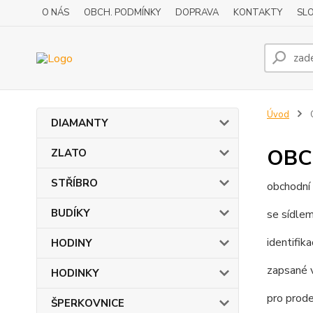
O NÁS
OBCH. PODMÍNKY
DOPRAVA
KONTAKTY
SLO
Úvod
DIAMANTY
OBC
ZLATO
STŘÍBRO
obchodní
BUDÍKY
se sídle
identifika
HODINY
zapsané 
HODINKY
pro prode
ŠPERKOVNICE