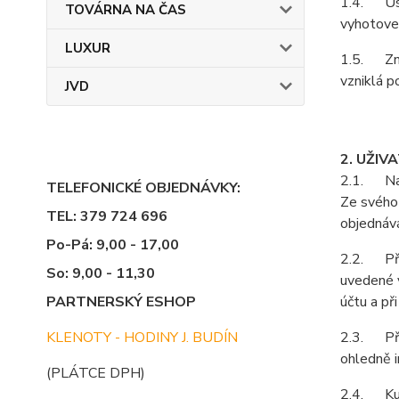
1.4. Ust
TOVÁRNA NA ČAS
vyhotoven
LUXUR
1.5. Zně
vzniklá p
JVD
2. UŽIV
2.1. Na z
TELEFONICKÉ OBJEDNÁVKY:
Ze svého 
TEL: 379 724 696
objednává
Po-Pá: 9,00 - 17,00
2.2. Při 
So: 9,00 - 11,30
uvedené v
PARTNERSKÝ ESHOP
účtu a př
KLENOTY - HODINY J. BUDÍN
2.3. Pří
ohledně i
(PLÁTCE DPH)
2.4. Kupu