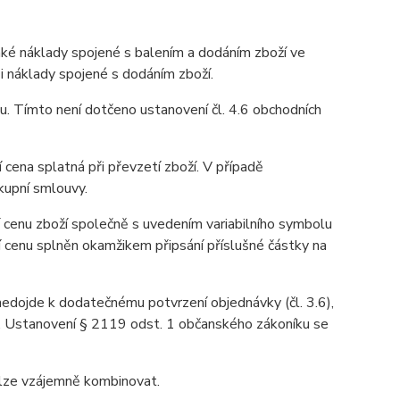
aké náklady spojené s balením a dodáním zboží ve
 i náklady spojené s dodáním zboží.
u. Tímto není dotčeno ustanovení čl. 4.6 obchodních
 cena splatná při převzetí zboží. V případě
kupní smlouvy.
 cenu zboží společně s uvedením variabilního symbolu
í cenu splněn okamžikem připsání příslušné částky na
 nedojde k dodatečnému potvrzení objednávky (čl. 3.6),
u. Ustanovení § 2119 odst. 1 občanského zákoníku se
elze vzájemně kombinovat.