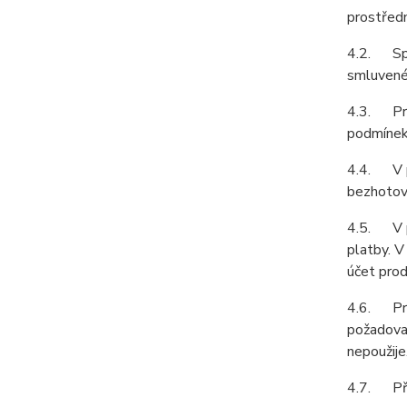
prostředn
4.2. Spol
smluvené 
4.3. Prod
podmínek 
4.4. V př
bezhotovo
4.5. V př
platby. V
účet prod
4.6. Prod
požadovat
nepoužije
4.7. Pří