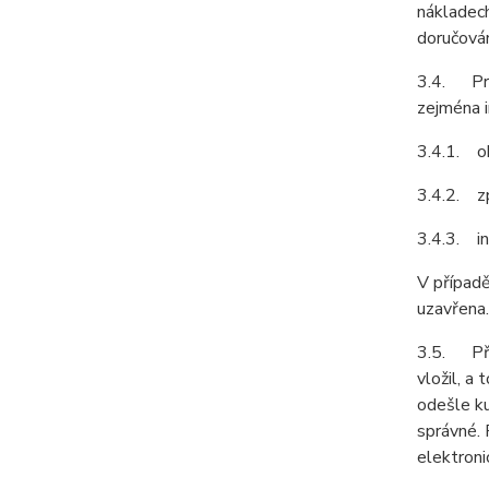
nákladech
doručován
3.4. Pro
zejména i
3.4.1. ob
3.4.2. z
3.4.3. in
V případě
uzavřena.
3.5. Před
vložil, a
odešle ku
správné. 
elektroni