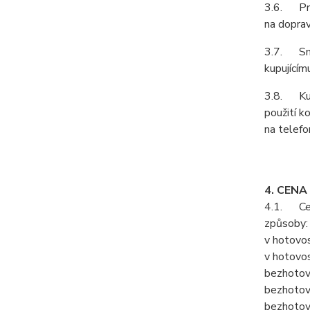
3.6. Prod
na doprav
3.7. Smlu
kupujícím
3.8. Kupu
použití k
na telefo
4. CENA
4.1. Cenu
způsoby:
v hotovos
v hotovos
bezhotov
bezhotov
bezhotov