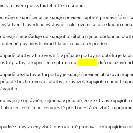
ictvím úvěru poskytnutého třetí osobou.
ečně s kupní cenou je kupující povinen zaplatit prodávajícímu t
výši. Není-li uvedeno výslovně jinak, rozumí se dále kupní cenou
ávající nepožaduje od kupujícího zálohu či jinou obdobnou platb
ohledně povinnosti uhradit kupní cenu zboží předem.
ípadě platby v hotovosti či v případě platby na dobírku je kupní
stní platby je kupní cena splatná do
………………
dnů od uzavření 
ípadě bezhotovostní platby je kupující povinen uhrazovat kupní
 případě bezhotovostní platby je závazek kupujícího uhradit kupn
ávajícího.
ávající je oprávněn, zejména v případě, že ze strany kupujícího
 uhrazení celé kupní ceny ještě před odesláním zboží kupujícím
.
padné slevy z ceny zboží poskytnuté prodávajícím kupujícímu n