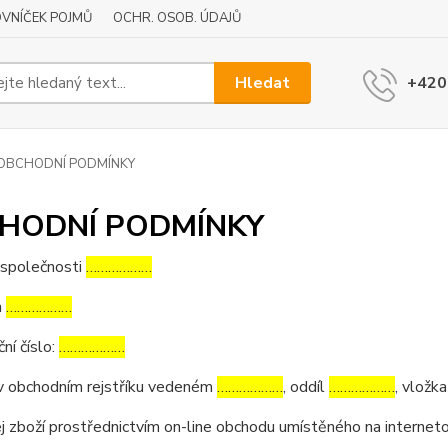
VNÍČEK POJMŮ
OCHR. OSOB. ÚDAJŮ
Hledat
+420
OBCHODNÍ PODMÍNKY
HODNÍ PODMÍNKY
 společnosti
………………
m
………………
ční číslo:
………………
v obchodním rejstříku vedeném
………………
, oddíl
………………
, vložk
j zboží prostřednictvím on-line obchodu umístěného na interne